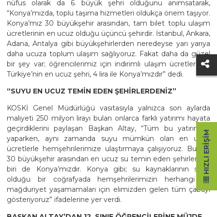
nüfus olarak da 6. büyük şehri olduğunu anımsatarak,
“Konya’mızda, toplu taşıma hizmetleri oldukça önem taşıyor.
Konya’mız 30 büyükşehir arasından, tam bilet toplu ulaşım
ücretlerinin en ucuz olduğu üçüncü şehirdir. İstanbul, Ankara,
Adana, Antalya gibi büyükşehirlerden neredeyse yarı yarıya
daha ucuza toplum ulaşım sağlıyoruz. Fakat daha da güzel
bir şey var; öğrencilerimiz için indirimli ulaşım ücretlerinde
Türkiye’nin en ucuz şehri, 4 lira ile Konya’mızdır” dedi.
“SUYU EN UCUZ TEMİN EDEN ŞEHİRLERDENİZ”
KOSKİ Genel Müdürlüğü vasıtasıyla yalnızca son aylarda
maliyeti 250 milyon lirayı bulan onlarca farklı yatırımı hayata
geçirdiklerini paylaşan Başkan Altay, “Tüm bu yatırımları
HIZLI ERIŞIM
yaparken, aynı zamanda suyu mümkün olan en ucuz
ücretlerle hemşehrilerimize ulaştırmaya çalışıyoruz. Bugün
30 büyükşehir arasından en ucuz su temin eden şehirlerden
biri de Konya’mızdır. Konya gibi; su kaynaklarının sınırlı
olduğu bir coğrafyada hemşehrilerimizin herhangi bir
mağduriyet yaşamamaları için elimizden gelen tüm çabayı
gösteriyoruz” ifadelerine yer verdi.
BAŞKAN ALTAY’DAN 12. SINIF ÖĞRENCİLERİNE MÜJDE