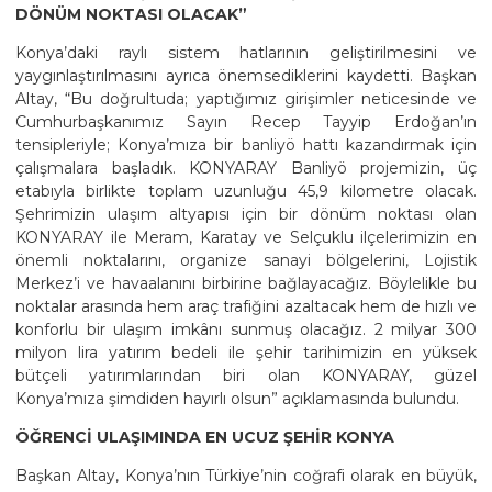
DÖNÜM NOKTASI OLACAK”
Konya’daki raylı sistem hatlarının geliştirilmesini ve
yaygınlaştırılmasını ayrıca önemsediklerini kaydetti. Başkan
Altay, “Bu doğrultuda; yaptığımız girişimler neticesinde ve
Cumhurbaşkanımız Sayın Recep Tayyip Erdoğan’ın
tensipleriyle; Konya’mıza bir banliyö hattı kazandırmak için
çalışmalara başladık. KONYARAY Banliyö projemizin, üç
etabıyla birlikte toplam uzunluğu 45,9 kilometre olacak.
Şehrimizin ulaşım altyapısı için bir dönüm noktası olan
KONYARAY ile Meram, Karatay ve Selçuklu ilçelerimizin en
önemli noktalarını, organize sanayi bölgelerini, Lojistik
Merkez’i ve havaalanını birbirine bağlayacağız. Böylelikle bu
noktalar arasında hem araç trafiğini azaltacak hem de hızlı ve
konforlu bir ulaşım imkânı sunmuş olacağız. 2 milyar 300
milyon lira yatırım bedeli ile şehir tarihimizin en yüksek
bütçeli yatırımlarından biri olan KONYARAY, güzel
Konya’mıza şimdiden hayırlı olsun” açıklamasında bulundu.
ÖĞRENCİ ULAŞIMINDA EN UCUZ ŞEHİR KONYA
Başkan Altay, Konya’nın Türkiye’nin coğrafi olarak en büyük,