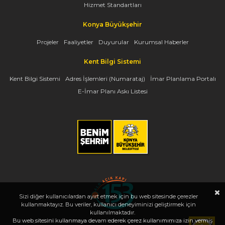
Hizmet Standartları
Konya Büyükşehir
Projeler
Faaliyetler
Duyurular
Kurumsal Haberler
Kent Bilgi Sistemi
Kent Bilgi Sistemi
Adres İşlemleri (Numarataj)
İmar Planlama Portalı
E-İmar Planı Askı Listesi
Sizi diğer kullanıcılardan ayırt etmek için bu web sitesinde çerezler
kullanmaktayız. Bu veriler, kullanıcı deneyiminizi geliştirmek için
kullanılmaktadır.
Bu web sitesini kullanmaya devam ederek çerez kullanımımıza izin vermiş
Copyright 2026, www.konya.bel.tr - Tüm Hakları Saklıdır - Bilgi İşlem Dairesi