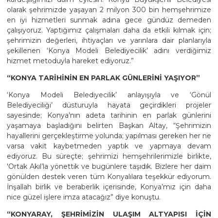
olarak şehrimizde yaşayan 2 milyon 300 bin hemşehrimize
en iyi hizmetleri sunmak adına gece gündüz demeden
çalışıyoruz. Yaptığımız çalışmaları daha da etkili kılmak için;
şehrimizin değerleri, ihtiyaçları ve yarınlara dair planlarıyla
şekillenen ‘Konya Modeli Belediyecilik’ adını verdiğimiz
hizmet metoduyla hareket ediyoruz.”
“KONYA TARİHİNİN EN PARLAK GÜNLERİNİ YAŞIYOR”
‘Konya Modeli Belediyecilik’ anlayışıyla ve ‘Gönül
Belediyeciliği’ düsturuyla hayata geçirdikleri projeler
sayesinde; Konya’nın adeta tarihinin en parlak günlerini
yaşamaya başladığını belirten Başkan Altay, “Şehrimizin
hayallerini gerçekleştirme yolunda; yapılması gereken her ne
varsa vakit kaybetmeden yaptık ve yapmaya devam
ediyoruz. Bu süreçte; şehrimizi hemşehrilerimizle birlikte,
'Ortak Akıl’la yönettik ve bugünlere taşıdık. Bizlere her daim
gönülden destek veren tüm Konyalılara teşekkür ediyorum.
İnşallah birlik ve beraberlik içerisinde, Konya’mız için daha
nice güzel işlere imza atacağız” diye konuştu.
“KONYARAY, ŞEHRİMİZİN ULAŞIM ALTYAPISI İÇİN