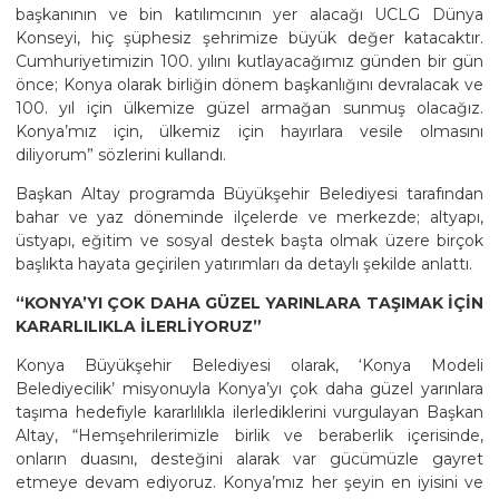
başkanının ve bin katılımcının yer alacağı UCLG Dünya
Konseyi, hiç şüphesiz şehrimize büyük değer katacaktır.
Cumhuriyetimizin 100. yılını kutlayacağımız günden bir gün
önce; Konya olarak birliğin dönem başkanlığını devralacak ve
100. yıl için ülkemize güzel armağan sunmuş olacağız.
Konya’mız için, ülkemiz için hayırlara vesile olmasını
diliyorum” sözlerini kullandı.
Başkan Altay programda Büyükşehir Belediyesi tarafından
bahar ve yaz döneminde ilçelerde ve merkezde; altyapı,
üstyapı, eğitim ve sosyal destek başta olmak üzere birçok
başlıkta hayata geçirilen yatırımları da detaylı şekilde anlattı.
“KONYA’YI ÇOK DAHA GÜZEL YARINLARA TAŞIMAK İÇİN
KARARLILIKLA İLERLİYORUZ”
Konya Büyükşehir Belediyesi olarak, ‘Konya Modeli
Belediyecilik’ misyonuyla Konya’yı çok daha güzel yarınlara
taşıma hedefiyle kararlılıkla ilerlediklerini vurgulayan Başkan
Altay, “Hemşehrilerimizle birlik ve beraberlik içerisinde,
onların duasını, desteğini alarak var gücümüzle gayret
etmeye devam ediyoruz. Konya’mız her şeyin en iyisini ve