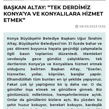
BAŞKAN ALTAY: “TEK DERDİMİZ
KONYA’YA VE KONYALILARA HİZMET
ETMEK”
08.09.2023 13:52
Konya Büyükşehir Belediye Başkanı Uğur İbrahim
Altay, Büyükşehir Belediyesi’nin 31 ilçede bahar ve
yaz dönemi boyunca hayata geçirdiği çalışmalarla
ilgili basın toplantısı düzenledi. Memleket
sevdasıyla gece gündüz çalıştıklarını, tek
dertlerinin Konya’ya ve Konyalılara hizmet etmek
olduğunu belirten Başkan Altay, “Eserler,
hizmetler, yollar, köprüler, barajlar yapılır.
Elhamdülillah tüm bunları en iyi şekilde yapıyoruz.
Fakat çok iyi yaptığımız bir iş daha var. O da;
gönüller inşa etmek ve gönüllere girmek. Biz
gönlümüzü; milletimize, hemşehrilerimize açtık.
Onlar da gönüllerini bizlere açtı. Bu yüzden bu
şehir huzur kokuyor, bereket kokuyor, kardeşlik