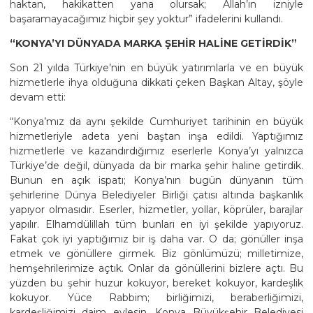
haktan, hakikatten yana olursak; Allah’ın izniyle
başaramayacağımız hiçbir şey yoktur” ifadelerini kullandı.
“KONYA’YI DÜNYADA MARKA ŞEHİR HALİNE GETİRDİK”
Son 21 yılda Türkiye’nin en büyük yatırımlarla ve en büyük
hizmetlerle ihya olduğuna dikkati çeken Başkan Altay, şöyle
devam etti:
“Konya’mız da aynı şekilde Cumhuriyet tarihinin en büyük
hizmetleriyle adeta yeni baştan inşa edildi. Yaptığımız
hizmetlerle ve kazandırdığımız eserlerle Konya’yı yalnızca
Türkiye’de değil, dünyada da bir marka şehir haline getirdik.
Bunun en açık ispatı; Konya’nın bugün dünyanın tüm
şehirlerine Dünya Belediyeler Birliği çatısı altında başkanlık
yapıyor olmasıdır. Eserler, hizmetler, yollar, köprüler, barajlar
yapılır. Elhamdülillah tüm bunları en iyi şekilde yapıyoruz.
Fakat çok iyi yaptığımız bir iş daha var. O da; gönüller inşa
etmek ve gönüllere girmek. Biz gönlümüzü; milletimize,
hemşehrilerimize açtık. Onlar da gönüllerini bizlere açtı. Bu
yüzden bu şehir huzur kokuyor, bereket kokuyor, kardeşlik
kokuyor. Yüce Rabbim; birliğimizi, beraberliğimizi,
kardeşliğimizi daim eylesin. Konya Büyükşehir Belediyesi