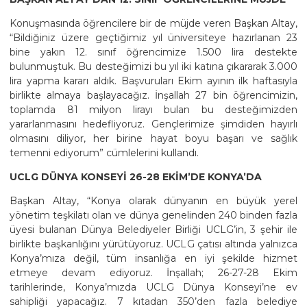
Konuşmasında öğrencilere bir de müjde veren Başkan Altay,
“Bildiğiniz üzere geçtiğimiz yıl üniversiteye hazırlanan 23
bine yakın 12. sınıf öğrencimize 1.500 lira destekte
bulunmuştuk. Bu desteğimizi bu yıl iki katına çıkararak 3.000
lira yapma kararı aldık. Başvuruları Ekim ayının ilk haftasıyla
birlikte almaya başlayacağız. İnşallah 27 bin öğrencimizin,
toplamda 81 milyon lirayı bulan bu desteğimizden
yararlanmasını hedefliyoruz. Gençlerimize şimdiden hayırlı
olmasını diliyor, her birine hayat boyu başarı ve sağlık
temenni ediyorum” cümlelerini kullandı.
UCLG DÜNYA KONSEYİ 26-28 EKİM’DE KONYA’DA
Başkan Altay, “Konya olarak dünyanın en büyük yerel
yönetim teşkilatı olan ve dünya genelinden 240 binden fazla
üyesi bulanan Dünya Belediyeler Birliği UCLG’in, 3 şehir ile
birlikte başkanlığını yürütüyoruz. UCLG çatısı altında yalnızca
Konya’mıza değil, tüm insanlığa en iyi şekilde hizmet
etmeye devam ediyoruz. İnşallah; 26-27-28 Ekim
tarihlerinde, Konya’mızda UCLG Dünya Konseyi’ne ev
sahipliği yapacağız. 7 kıtadan 350’den fazla belediye