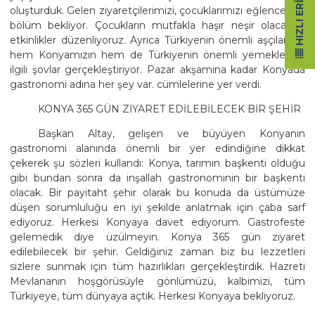
HIZLI ERIŞIM
oluşturduk. Gelen ziyaretçilerimizi, çocuklarımızı eğlenceli bir
bölüm bekliyor. Çocukların mutfakla haşır neşir olacakları
etkinlikler düzenliyoruz. Ayrıca Türkiyenin önemli aşçıları da
hem Konyamızın hem de Türkiyenin önemli yemekleriyle
ilgili şovlar gerçekleştiriyor. Pazar akşamına kadar Konyada
gastronomi adına her şey var. cümlelerine yer verdi.
KONYA 365 GÜN ZİYARET EDİLEBİLECEK BİR ŞEHİR
Başkan Altay, gelişen ve büyüyen Konyanın
gastronomi alanında önemli bir yer edindiğine dikkat
çekerek şu sözleri kullandı: Konya, tarımın başkenti olduğu
gibi bundan sonra da inşallah gastronominin bir başkenti
olacak. Bir payitaht şehir olarak bu konuda da üstümüze
düşen sorumluluğu en iyi şekilde anlatmak için çaba sarf
ediyoruz. Herkesi Konyaya davet ediyorum. Gastrofeste
gelemedik diye üzülmeyin. Konya 365 gün ziyaret
edilebilecek bir şehir. Geldiğiniz zaman biz bu lezzetleri
sizlere sunmak için tüm hazırlıkları gerçekleştirdik. Hazreti
Mevlananın hoşgörüsüyle gönlümüzü, kalbimizi, tüm
Türkiyeye, tüm dünyaya açtık. Herkesi Konyaya bekliyoruz.