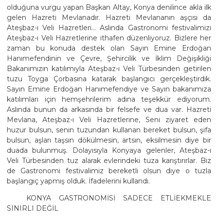
olduğuna vurgu yapan Başkan Altay, Konya denilince akla ilk
gelen Hazreti Mevlanadır. Hazreti Mevlananın aşçısı da
Ateşbaz-ı Veli Hazretleri... Aslında Gastronomi festivalimizi
Ateşbaz-ı Veli Hazretlerine ithafen düzenliyoruz. Bizlere her
zaman bu konuda destek olan Sayın Emine Erdoğan
Hanımefendinin ve Çevre, Şehircilik ve İklim Değişikliği
Bakanımızın katılımıyla Ateşbaz-ı Veli Türbesinden getirilen
tuzu Toyga Çorbasına katarak başlangıcı gerçekleştirdik.
Sayın Emine Erdoğan Hanımefendiye ve Sayın bakanımıza
katılımları için hemşehrilerim adına teşekkür ediyorum.
Aslında bunun da arkasında bir felsefe ve dua var. Hazreti
Mevlana, Ateşbaz-ı Veli Hazretlerine, Seni ziyaret eden
huzur bulsun, senin tuzundan kullanan bereket bulsun, şifa
bulsun, aşları taşsın dökülmesin, artsın, eksilmesin diye bir
duada bulunmuş. Dolayısıyla Konyaya gelenler, Ateşbaz-ı
Veli Türbesinden tuz alarak evlerindeki tuza karıştırırlar. Biz
de Gastronomi festivalimiz bereketli olsun diye o tuzla
başlangıç yapmış olduk. İfadelerini kullandı.
KONYA GASTRONOMİSİ SADECE ETLİEKMEKLE
SINIRLI DEĞİL