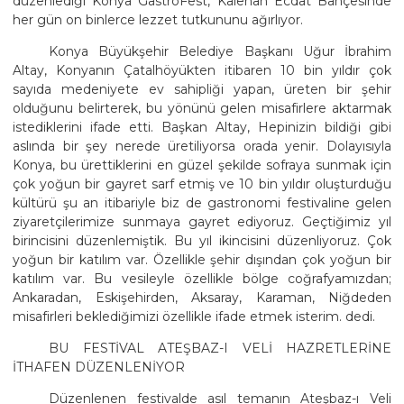
düzenlediği Konya GastroFest, Kalehan Ecdat Bahçesinde
her gün on binlerce lezzet tutkununu ağırlıyor.
Konya Büyükşehir Belediye Başkanı Uğur İbrahim
Altay, Konyanın Çatalhöyükten itibaren 10 bin yıldır çok
sayıda medeniyete ev sahipliği yapan, üreten bir şehir
olduğunu belirterek, bu yönünü gelen misafirlere aktarmak
istediklerini ifade etti. Başkan Altay, Hepinizin bildiği gibi
aslında bir şey nerede üretiliyorsa orada yenir. Dolayısıyla
Konya, bu ürettiklerini en güzel şekilde sofraya sunmak için
çok yoğun bir gayret sarf etmiş ve 10 bin yıldır oluşturduğu
kültürü şu an itibariyle biz de gastronomi festivaline gelen
ziyaretçilerimize sunmaya gayret ediyoruz. Geçtiğimiz yıl
birincisini düzenlemiştik. Bu yıl ikincisini düzenliyoruz. Çok
yoğun bir katılım var. Özellikle şehir dışından çok yoğun bir
katılım var. Bu vesileyle özellikle bölge coğrafyamızdan;
Ankaradan, Eskişehirden, Aksaray, Karaman, Niğdeden
misafirleri beklediğimizi özellikle ifade etmek isterim. dedi.
BU FESTİVAL ATEŞBAZ-I VELİ HAZRETLERİNE
İTHAFEN DÜZENLENİYOR
Düzenlenen festivalde asıl temanın Ateşbaz-ı Veli