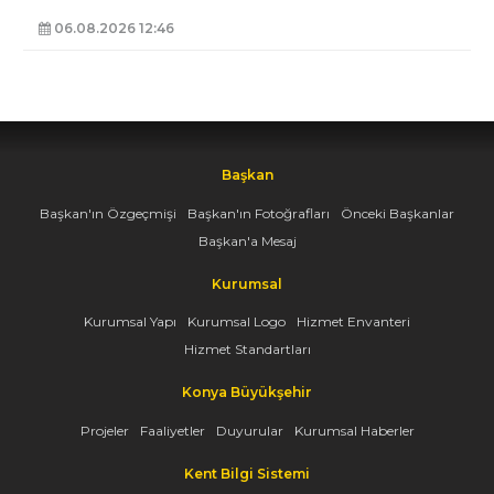
06.08.2026 12:46
Başkan
Başkan'ın Özgeçmişi
Başkan'ın Fotoğrafları
Önceki Başkanlar
Başkan'a Mesaj
Kurumsal
Kurumsal Yapı
Kurumsal Logo
Hizmet Envanteri
Hizmet Standartları
Konya Büyükşehir
Projeler
Faaliyetler
Duyurular
Kurumsal Haberler
Kent Bilgi Sistemi