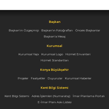
Başkan
Başkan'ın Özgeçmişi
Başkan'ın Fotoğrafları
Önceki Başkanlar
Başkan'a Mesaj
Kurumsal
Kurumsal Yapı
Kurumsal Logo
Hizmet Envanteri
Hizmet Standartları
Konya Büyükşehir
Projeler
Faaliyetler
Duyurular
Kurumsal Haberler
Kent Bilgi Sistemi
Kent Bilgi Sistemi
Adres İşlemleri (Numarataj)
İmar Planlama Portalı
E-İmar Planı Askı Listesi