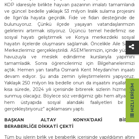
KOP idaresiyle birlikte hayvan pazarının imalatı tamamlandı
ve güncel bedelle yaklaşık 53 milyon liralık sulama projesini
de Ilgın’da hayata geçirdik. Fide ve fidan desteğinde de
bulunuyoruz. Çünkü ilçede yaşayan vatandaşlarımızın
gelirlerini artırmak istiyoruz. Üçüncü temel hedefimiz ise
sosyal hayatı geliştirmek ve Konya merkezdeki sosyal
hayatın ilçelerde oluşmasını sağlamak. Öncelikle Aile Sanat
Merkezlerimiz gerçekleştirildi. ASEM’lerimizin, içinde yüzme
havuzuyla ve meslek edindirme kurslarıyla yapımını
tamamladık. Sonra öğrencilerimiz için Bilgehanelerimizi
açtık. Hemen yan tarafta Osmanlı Kent Meydanı’nın inşaatı
devam ediyor. Şu anda zemin iyileştirmelerini yapıyoruz.
Yaklaşık 250 milyon lira bedelle onun da inşaatını inşallah en
HIZLI ERIŞIM
kısa sürede, 2024 yılı içerisinde bitirerek sizlerin hizmetine
sunmuş olacağız. Böylece söz verdiğimiz gibi hem altyapıda
hem üstyapıda sosyal alandaki faaliyetleri bir bir
gerçekleştiriyoruz” açıklamasını yaptı.
BAŞKAN ALTAY KONYA’DAKİ BİRLİK
BERABERLİĞE DİKKATİ ÇEKTİ
Tüm bu işlerin birlik ve beraberlik içerisinde yapıldığının altını