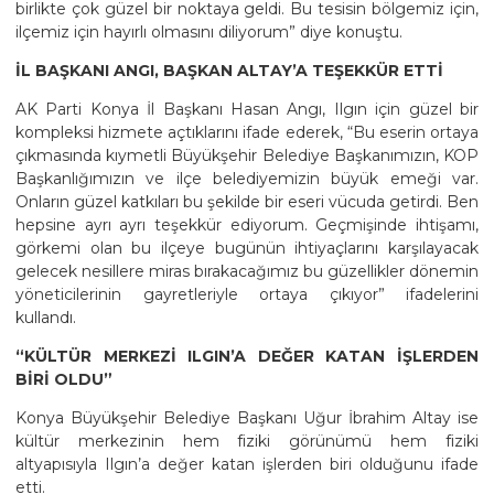
birlikte çok güzel bir noktaya geldi. Bu tesisin bölgemiz için,
ilçemiz için hayırlı olmasını diliyorum” diye konuştu.
İL BAŞKANI ANGI, BAŞKAN ALTAY’A TEŞEKKÜR ETTİ
AK Parti Konya İl Başkanı Hasan Angı, Ilgın için güzel bir
kompleksi hizmete açtıklarını ifade ederek, “Bu eserin ortaya
çıkmasında kıymetli Büyükşehir Belediye Başkanımızın, KOP
Başkanlığımızın ve ilçe belediyemizin büyük emeği var.
Onların güzel katkıları bu şekilde bir eseri vücuda getirdi. Ben
hepsine ayrı ayrı teşekkür ediyorum. Geçmişinde ihtişamı,
görkemi olan bu ilçeye bugünün ihtiyaçlarını karşılayacak
gelecek nesillere miras bırakacağımız bu güzellikler dönemin
yöneticilerinin gayretleriyle ortaya çıkıyor” ifadelerini
kullandı.
“KÜLTÜR MERKEZİ ILGIN’A DEĞER KATAN İŞLERDEN
BİRİ OLDU”
Konya Büyükşehir Belediye Başkanı Uğur İbrahim Altay ise
kültür merkezinin hem fiziki görünümü hem fiziki
altyapısıyla Ilgın’a değer katan işlerden biri olduğunu ifade
etti.