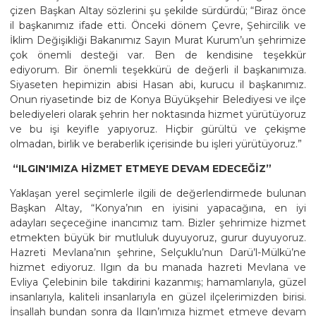
çizen Başkan Altay sözlerini şu şekilde sürdürdü; “Biraz önce
il başkanımız ifade etti. Önceki dönem Çevre, Şehircilik ve
İklim Değişikliği Bakanımız Sayın Murat Kurum’un şehrimize
çok önemli desteği var. Ben de kendisine teşekkür
ediyorum. Bir önemli teşekkürü de değerli il başkanımıza.
Siyaseten hepimizin abisi Hasan abi, kurucu il başkanımız.
Onun riyasetinde biz de Konya Büyükşehir Belediyesi ve ilçe
belediyeleri olarak şehrin her noktasında hizmet yürütüyoruz
ve bu işi keyifle yapıyoruz. Hiçbir gürültü ve çekişme
olmadan, birlik ve beraberlik içerisinde bu işleri yürütüyoruz.”
“ILGIN'IMIZA HİZMET ETMEYE DEVAM EDECEĞİZ”
Yaklaşan yerel seçimlerle ilgili de değerlendirmede bulunan
Başkan Altay, “Konya’nın en iyisini yapacağına, en iyi
adayları seçeceğine inancımız tam. Bizler şehrimize hizmet
etmekten büyük bir mutluluk duyuyoruz, gurur duyuyoruz.
Hazreti Mevlana’nın şehrine, Selçuklu’nun Darü’l-Mülkü’ne
hizmet ediyoruz. Ilgın da bu manada hazreti Mevlana ve
Evliya Çelebinin bile takdirini kazanmış; hamamlarıyla, güzel
insanlarıyla, kaliteli insanlarıyla en güzel ilçelerimizden birisi.
İnşallah bundan sonra da Ilgın’ımıza hizmet etmeye devam