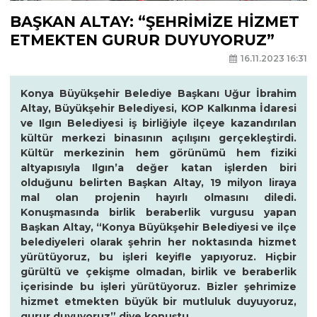
BAŞKAN ALTAY: “ŞEHRİMİZE HİZMET
ETMEKTEN GURUR DUYUYORUZ”
16.11.2023 16:31
Konya Büyükşehir Belediye Başkanı Uğur İbrahim
Altay, Büyükşehir Belediyesi, KOP Kalkınma İdaresi
ve Ilgın Belediyesi iş birliğiyle ilçeye kazandırılan
kültür merkezi binasının açılışını gerçekleştirdi.
Kültür merkezinin hem görünümü hem fiziki
altyapısıyla Ilgın’a değer katan işlerden biri
olduğunu belirten Başkan Altay, 19 milyon liraya
mal olan projenin hayırlı olmasını diledi.
Konuşmasında birlik beraberlik vurgusu yapan
Başkan Altay, “Konya Büyükşehir Belediyesi ve ilçe
belediyeleri olarak şehrin her noktasında hizmet
yürütüyoruz, bu işleri keyifle yapıyoruz. Hiçbir
gürültü ve çekişme olmadan, birlik ve beraberlik
içerisinde bu işleri yürütüyoruz. Bizler şehrimize
hizmet etmekten büyük bir mutluluk duyuyoruz,
gurur duyuyoruz” diye konuştu.