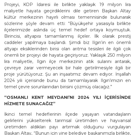
Projeyi, KOP İdaresi ile birlikte yaklaşık 19 milyon lira
maliyetle hayata geçirdiklerini dile getiren Başkan Altay
kültür merkezinin hayırlı olması temennisinde bulunarak
sözlerine şöyle devam etti: “Büyükşehir yasasıyla birlikte
ilçelerimizde aslında üç temel hedef ortaya koymuştuk.
Birincisi, altyapısı tamamlanmış ilçeler. İlk olarak prestij
caddeler yapılmaya başlandı. Şimdi biz Ilgın’ın en önemli
altyapı eksiklerinden birisi olan arıtma tesisleri ile ilgili çok
önemli bir projeyi de hayata geçiriyoruz. Yaklaşık 250 milyon
lira maliyetle, Ilgın ilçe merkezinin atık sularını arıtarak,
çevreye zarar vermeyecek bir hale getirilmesiyle ilgili bir
proje yürütüyoruz. Şu an inşaatımız devam ediyor. İnşallah
2024 yılı içerisinde bunu da tamamlayarak Ilgın’ımızın en
temel çevre sorunlarından birisini çözmüş olacağız.”
“OSMANLI KENT MEYDANI’NI 2024 YILI İÇERİSİNDE
HİZMETE SUNACAĞIZ”
İkinci temel hedeflerinin ilçede yaşayan vatandaşların
gelirlerini yükselterek tarımsal üretimden ve hayvansal
üretimden aldıkları payı artırmak olduğunu vurgulayan
Başkan Altay, “Bunun için yine belediye başkanımızla birlikte,