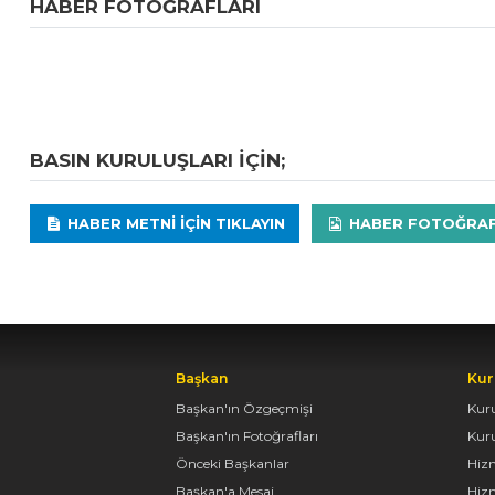
HABER FOTOĞRAFLARI
BASIN KURULUŞLARI IÇIN;
HABER METNI IÇIN TIKLAYIN
HABER FOTOĞRAFLA
Başkan
Kur
Başkan'ın Özgeçmişi
Kur
Başkan'ın Fotoğrafları
Kur
Önceki Başkanlar
Hiz
Başkan'a Mesaj
Hizm