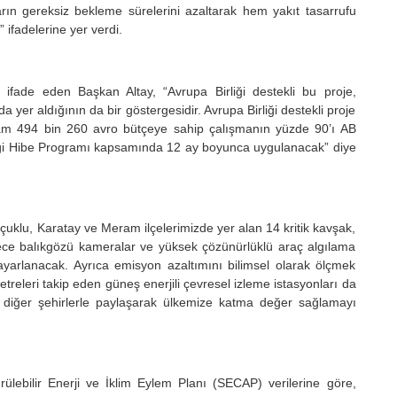
rın gereksiz bekleme sürelerini azaltarak hem yakıt tasarrufu
” ifadelerine yer verdi.
u ifade eden Başkan Altay, “Avrupa Birliği destekli bu proje,
a yer aldığının da bir göstergesidir. Avrupa Birliği destekli proje
plam 494 bin 260 avro bütçeye sahip çalışmanın yüzde 90’ı AB
şikliği Hibe Programı kapsamında 12 ay boyunca uygulanacak” diye
elçuklu, Karatay ve Meram ilçelerimizde yer alan 14 kritik kavşak,
rece balıkgözü kameralar ve yüksek çözünürlüklü araç algılama
 ayarlanacak. Ayrıca emisyon azaltımını bilimsel olarak ölçmek
releri takip eden güneş enerjili çevresel izleme istasyonları da
i diğer şehirlerle paylaşarak ülkemize katma değer sağlamayı
rülebilir Enerji ve İklim Eylem Planı (SECAP) verilerine göre,