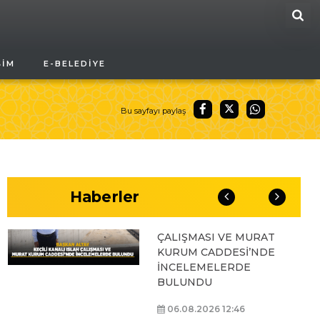
ARA
BAŞKAN ALTAY, GENÇ
ŞIM
E-BELEDIYE
KOMEK AKIL VE ZEKÂ
OYUNLARI’NIN FİNAL
TURUNDA
ÖĞRENCİLERİN
Bu sayfayı paylaş
HEYECANINI PAYLAŞTI
06.08.2026 15:06
Haberler
BAŞKAN ALTAY, KEÇİLİ
KANALI ISLAH
ÇALIŞMASI VE MURAT
KURUM CADDESİ’NDE
İNCELEMELERDE
BULUNDU
06.08.2026 12:46