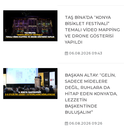
TAŞ BİNA’DA “KONYA
BİSİKLET FESTİVALİ”
TEMALI VİDEO MAPPİNG
VE DRONE GÖSTERİSİ
YAPILDI
06.08.2026 09:43
BAŞKAN ALTAY: “GELİN,
SADECE MİDELERE
DEĞİL, RUHLARA DA
HİTAP EDEN KONYA’DA,
LEZZETİN
BAŞKENTİNDE
BULUŞALIM”
06.08.2026 09:26