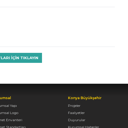
RI IÇIN TIKLAYIN
umsal
Konya Büyükşehir
umsal Yapı
Projeler
umsal Logo
Faaliyetler
met Envanteri
Duyurular
et Standartları
Kurumsal Haberler