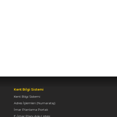
TURUNDA
ÖĞRENCİLERİN
HEYECANINI PAYLAŞTI
06.08.2026 15:06
BAŞKAN ALTAY, KEÇİLİ
KANALI ISLAH
ÇALIŞMASI VE MURAT
KURUM CADDESİ’NDE
İNCELEMELERDE
BULUNDU
06.08.2026 12:46
Kent Bilgi Sistemi
Kent Bilgi Sistemi
TAŞ BİNA’DA “KONYA
BİSİKLET FESTİVALİ”
Adres İşlemleri (Numarataj)
TEMALI VİDEO MAPPİNG
İmar Planlama Portalı
VE DRONE GÖSTERİSİ
E-İmar Planı Askı Listesi