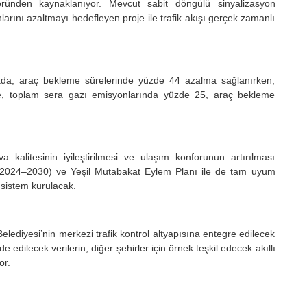
öründen kaynaklanıyor. Mevcut sabit döngülü sinyalizasyon
arını azaltmayı hedefleyen proje ile trafik akışı gerçek zamanlı
mada, araç bekleme sürelerinde yüzde 44 azalma sağlanırken,
ikte, toplam sera gazı emisyonlarında yüzde 25, araç bekleme
 kalitesinin iyileştirilmesi ve ulaşım konforunun artırılması
isi (2024–2030) ve Yeşil Mutabakat Eylem Planı ile de tam uyum
 sistem kurulacak.
ediyesi’nin merkezi trafik kontrol altyapısına entegre edilecek
 edilecek verilerin, diğer şehirler için örnek teşkil edecek akıllı
or.