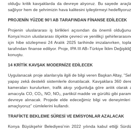
olduğu kritik kavşaklarda da devreye alıyoruz. Bu sayede araçla
sağlıyor hem de şehrimizin hava kalitesini iyileştirmeyi hedefliyoruz
PROJENİN YÜZDE 90’I AB TARAFINDAN FİNANSE EDİLECEK
Projenin uluslararası iş birlikleri açısından da önemli olduğun
Konya’mızın uluslararası ölçekte çevreci ve yenilikçi şehirlerarasınd
için hibe sözleşmesi 24 Aralık 2025 tarihinde imzalanırken, to
tarafından finanse ediliyor. Proje, IPA III AB–Türkiye İklim Deği
konuştu.
14 KRİTİK KAVŞAK MODERNİZE EDİLECEK
Uygulanacak proje alanlarıyla ilgili de bilgi veren Başkan Altay, “S
yapay zekâ destekli sistemlerle donatılacak. Kavşaklara 360 de
kameraları kurulurken, trafik akışı yoğunluğa göre anlık olarak
amacıyla CO, CO₂, NO, NO₂, partikül madde ve gürültü gibi paramet
devreye alınacak. Projede elde edeceğimiz bilgi ve deneyimler
amaçlıyoruz” cümlelerini kullandı.
TRAFİKTE BEKLEME SÜRESİ VE EMİSYONLAR AZALACAK
Konya Büyükşehir Belediyesi’nin 2022 yılında kabul ettiği Sürdü