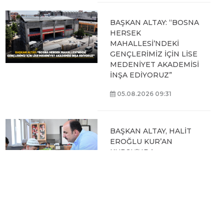
BAŞKAN ALTAY: “BOSNA
HERSEK
MAHALLESİ’NDEKİ
GENÇLERİMİZ İÇİN LİSE
MEDENİYET AKADEMİSİ
İNŞA EDİYORUZ”
05.08.2026 09:31
BAŞKAN ALTAY, HALİT
EROĞLU KUR’AN
KURSU’NDA
ÖĞRENCİLERLE BİR
ARAYA GELDİ
04.08.2026 12:07