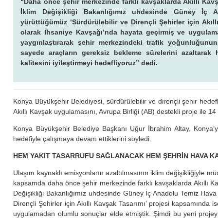
“Daha önce şehir merkezinde farklı kavşaklarda Akıllı Kavş
İklim Değişikliği Bakanlığımız uhdesinde Güney İç 
yürüttüğümüz ‘Sürdürülebilir ve Dirençli Şehirler için Akı
olarak İhsaniye Kavşağı’nda hayata geçirmiş ve uygulama
yaygınlaştırarak şehir merkezindeki trafik yoğunluğunun
sayede araçların gereksiz bekleme sürelerini azaltarak
kalitesini iyileştirmeyi hedefliyoruz” dedi.
Konya Büyükşehir Belediyesi, sürdürülebilir ve dirençli şehir hede
Akıllı Kavşak uygulamasını, Avrupa Birliği (AB) destekli proje ile 14
Konya Büyükşehir Belediye Başkanı Uğur İbrahim Altay, Konya’yı ç
hedefiyle çalışmaya devam ettiklerini söyledi.
HEM YAKIT TASARRUFU SAĞLANACAK HEM ŞEHRİN HAVA KAL
Ulaşım kaynaklı emisyonların azaltılmasının iklim değişikliğiyle mü
kapsamda daha önce şehir merkezinde farklı kavşaklarda Akıllı Kav
Değişikliği Bakanlığımız uhdesinde Güney İç Anadolu Temiz Hava 
Dirençli Şehirler için Akıllı Kavşak Tasarımı’ projesi kapsamında 
uygulamadan olumlu sonuçlar elde etmiştik. Şimdi bu yeni projeyi