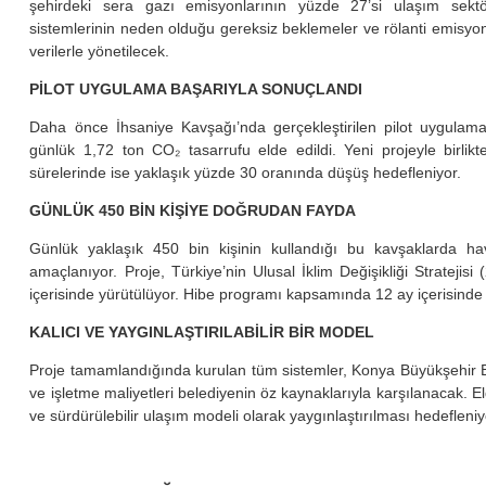
şehirdeki sera gazı emisyonlarının yüzde 27’si ulaşım sekt
sistemlerinin neden olduğu gereksiz beklemeler ve rölanti emisyonl
verilerle yönetilecek.
PİLOT UYGULAMA BAŞARIYLA SONUÇLANDI
Daha önce İhsaniye Kavşağı’nda gerçekleştirilen pilot uygula
günlük 1,72 ton CO₂ tasarrufu elde edildi. Yeni projeyle birl
sürelerinde ise yaklaşık yüzde 30 oranında düşüş hedefleniyor.
GÜNLÜK 450 BİN KİŞİYE DOĞRUDAN FAYDA
Günlük yaklaşık 450 bin kişinin kullandığı bu kavşaklarda hava
amaçlanıyor. Proje, Türkiye’nin Ulusal İklim Değişikliği Stratej
içerisinde yürütülüyor. Hibe programı kapsamında 12 ay içerisinde
KALICI VE YAYGINLAŞTIRILABİLİR BİR MODEL
Proje tamamlandığında kurulan tüm sistemler, Konya Büyükşehir Bel
ve işletme maliyetleri belediyenin öz kaynaklarıyla karşılanacak. Elde
ve sürdürülebilir ulaşım modeli olarak yaygınlaştırılması hedefleniy