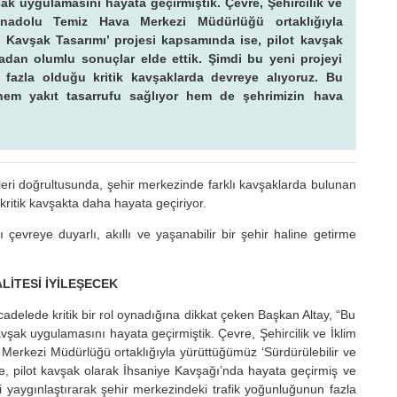
ak uygulamasını hayata geçirmiştik. Çevre, Şehircilik ve
Anadolu Temiz Hava Merkezi Müdürlüğü ortaklığıyla
llı Kavşak Tasarımı’ projesi kapsamında ise, pilot kavşak
dan olumlu sonuçlar elde ettik. Şimdi bu yeni projeyi
 fazla olduğu kritik kavşaklarda devreye alıyoruz. Bu
 hem yakıt tasarrufu sağlıyor hem de şehrimizin hava
fleri doğrultusunda, şehir merkezinde farklı kavşaklarda bulunan
 kritik kavşakta daha hayata geçiriyor.
evreye duyarlı, akıllı ve yaşanabilir bir şehir haline getirme
İTESİ İYİLEŞECEK
cadelede kritik bir rol oynadığına dikkat çeken Başkan Altay, “Bu
şak uygulamasını hayata geçirmiştik. Çevre, Şehircilik ve İklim
Merkezi Müdürlüğü ortaklığıyla yürüttüğümüz ‘Sürdürülebilir ve
ise, pilot kavşak olarak İhsaniye Kavşağı’nda hayata geçirmiş ve
 yaygınlaştırarak şehir merkezindeki trafik yoğunluğunun fazla