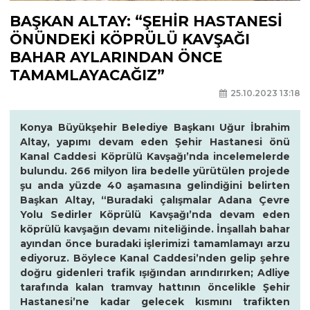
BAŞKAN ALTAY: “ŞEHİR HASTANESİ
ÖNÜNDEKİ KÖPRÜLÜ KAVŞAĞI
BAHAR AYLARINDAN ÖNCE
TAMAMLAYACAĞIZ”
25.10.2023 13:18
Konya Büyükşehir Belediye Başkanı Uğur İbrahim
Altay, yapımı devam eden Şehir Hastanesi önü
Kanal Caddesi Köprülü Kavşağı’nda incelemelerde
bulundu. 266 milyon lira bedelle yürütülen projede
şu anda yüzde 40 aşamasına gelindiğini belirten
Başkan Altay, “Buradaki çalışmalar Adana Çevre
Yolu Sedirler Köprülü Kavşağı’nda devam eden
köprülü kavşağın devamı niteliğinde. İnşallah bahar
ayından önce buradaki işlerimizi tamamlamayı arzu
ediyoruz. Böylece Kanal Caddesi’nden gelip şehre
doğru gidenleri trafik ışığından arındırırken; Adliye
tarafında kalan tramvay hattının öncelikle Şehir
Hastanesi’ne kadar gelecek kısmını trafikten