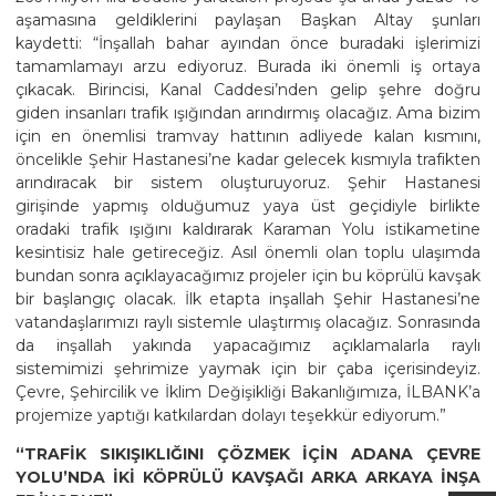
aşamasına geldiklerini paylaşan Başkan Altay şunları
kaydetti: “İnşallah bahar ayından önce buradaki işlerimizi
tamamlamayı arzu ediyoruz. Burada iki önemli iş ortaya
çıkacak. Birincisi, Kanal Caddesi’nden gelip şehre doğru
giden insanları trafik ışığından arındırmış olacağız. Ama bizim
için en önemlisi tramvay hattının adliyede kalan kısmını,
öncelikle Şehir Hastanesi’ne kadar gelecek kısmıyla trafikten
arındıracak bir sistem oluşturuyoruz. Şehir Hastanesi
girişinde yapmış olduğumuz yaya üst geçidiyle birlikte
oradaki trafik ışığını kaldırarak Karaman Yolu istikametine
kesintisiz hale getireceğiz. Asıl önemli olan toplu ulaşımda
bundan sonra açıklayacağımız projeler için bu köprülü kavşak
bir başlangıç olacak. İlk etapta inşallah Şehir Hastanesi’ne
vatandaşlarımızı raylı sistemle ulaştırmış olacağız. Sonrasında
da inşallah yakında yapacağımız açıklamalarla raylı
sistemimizi şehrimize yaymak için bir çaba içerisindeyiz.
Çevre, Şehircilik ve İklim Değişikliği Bakanlığımıza, İLBANK’a
projemize yaptığı katkılardan dolayı teşekkür ediyorum.”
“TRAFİK SIKIŞIKLIĞINI ÇÖZMEK İÇİN ADANA ÇEVRE
YOLU’NDA İKİ KÖPRÜLÜ KAVŞAĞI ARKA ARKAYA İNŞA