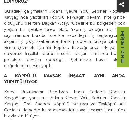
EDİYORUZ”
Buradaki çalışmaların Adana Çevre Yolu Sedirler Köprülü
Kavşağı’nda yaptıkları köprülü kavşağın devamı niteliğinde
olduğunu belirten Başkan Altay, “Özellikle bu bölgeden çok
yoğun bir şekilde talep oldu. Yapmış olduğumuz trafik
HIZLI ERIŞIM
sayımlarında burada özellikle sabahleyin iş başlangıcı ve
akşam iş çıkış saatlerinde trafik problemi ortaya çıkmıştı.
Bunu çözmek için iki köprülü kavşağı arka arkaya inşa
ediyoruz. İnşallah bundan sonra sıkışan alanlarda bu tür
projelere devam edeceğiz. Şehrimize hayırlı olsun”
değerlendirmesini yaptı.
4 KÖPRÜLÜ KAVŞAK İNŞAATI AYNI ANDA
YÜRÜTÜLÜYOR
Konya Büyükşehir Belediyesi, Kanal Caddesi Köprülü
Kavşağı’nın yanı sıra; Adana Çevre Yolu Sedirler Köprülü
Kavşağı, Fırat Caddesi Köprülü Kavşağı ve Taşköprü Alt
Geçidi’ni de şehre kazandırmak için inşaat çalışmalarını tüm
hızıyla sürdürüyor.