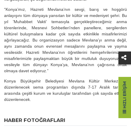
“Konya’mız, Hazreti Mevlana’nın sevgi, barış ve hoşgörü
anlayışını tüm dünyaya yansıtan bir kültür ve medeniyet şehri. Bu
yıl 'Muhabbet Vakti' temasıyla gerçekleştireceğimiz anma
törenlerinde, Mesnevi Sohbetleri’nden panellere, sergilerden
kültürel buluşmalara kadar çok sayıda etkinlikle misafirlerimizi
ağırlayacağız. Bu organizasyon sadece Mevlana’yı anma değil,
aynı zamanda onun evrensel mesajlarını paylaşma ve yayma
vesilesidir. Hazreti Mevlana’nın öğretilerini hemşehrilerimiz ve
misafirlerimizle paylaşmaktan büyük bir mutluluk duyuyoruz. Bu
vesileyle tüm dünyayı Konya’ya, Mevlana’nın çağrısına ortak
olmaya davet ediyoruz.”
Konya Büyükşehir Belediyesi Mevlana Kültür Merkezi’nde
HIZLI ERIŞIM
düzenlenecek sema programları dışında 7-17 Aralık tarihleri
arasında çeşitli kurum ve kuruluşlar tarafından çok sayıda etkinlik
düzenlenecek.
HABER FOTOĞRAFLARI