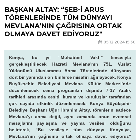
BAŞKAN ALTAY: “ŞEB-İ ARUS
TÖRENLERİNDE TÜM DÜNYAYI
MEVLANA’NIN ÇAĞRISINA ORTAK
OLMAYA DAVET EDİYORUZ"
05.12.2024 15:30
Konya, bu yıl “Muhabbet Vakti” temasıyla
gerçekleştirilecek Hazreti Mevlana'nın 751. Vuslat
Yıldönümü Uluslararası Anma Törenlerinde dünyanın
dört bir yanından on binlerce misafiri ağırlayacak. Konya
Büyükşehir Belediyesi Mevlana Kültür Merkezi’nde
düzenlenecek sema programları dışında 7-17 Aralık
tarihleri arasında çeşitli kurum ve kuruluşlar tarafından
çok sayıda etkinlik düzenlenecek. Konya Büyükşehir
Belediye Başkanı Uğur İbrahim Altay, törenlerin sadece
Mevlana’yı anma değil, aynı zamanda onun evrensel
mesajlarını paylaşma ve yayma vesilesi olduğunu
belirterek, “Bu vesileyle tüm dünyayı Konya’ya,
Mevlana’nın çağrısına ortak olmaya davet ediyoruz”