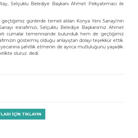
tay, Selçuklu Belediye Başkanı Ahmet Pekyatırmacı ile
, geçtiğimiz günlerde temeli atılan Konya Yeni Sanayi'nin
ki Sanayi esnafımızı, Selçuklu Belediye Başkanımız Ahmet
hayırlı cumalar temennisinde bulunduk hem de geçtiğimiz
afımızın göstermiş olduğu anlayıştan dolayı teşekkür ettik.
i heyecanına şahitlik etmenin de ayrıca mutluluğunu yaşadık.
likte oluruz. dedi.
RI IÇIN TIKLAYIN