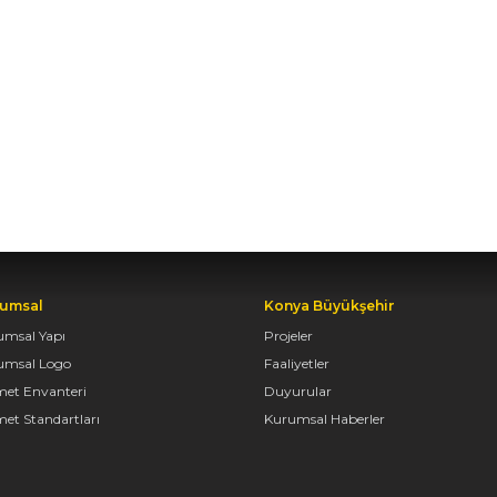
umsal
Konya Büyükşehir
umsal Yapı
Projeler
umsal Logo
Faaliyetler
met Envanteri
Duyurular
et Standartları
Kurumsal Haberler