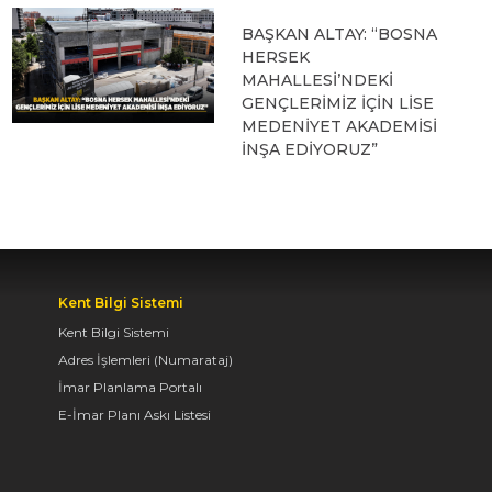
BAŞKAN ALTAY: “BOSNA
HERSEK
MAHALLESİ’NDEKİ
GENÇLERİMİZ İÇİN LİSE
MEDENİYET AKADEMİSİ
İNŞA EDİYORUZ”
05.08.2026 09:31
BAŞKAN ALTAY, HALİT
EROĞLU KUR’AN
Kent Bilgi Sistemi
KURSU’NDA
Kent Bilgi Sistemi
ÖĞRENCİLERLE BİR
Adres İşlemleri (Numarataj)
ARAYA GELDİ
İmar Planlama Portalı
04.08.2026 12:07
E-İmar Planı Askı Listesi
BAŞKAN ALTAY TÜM