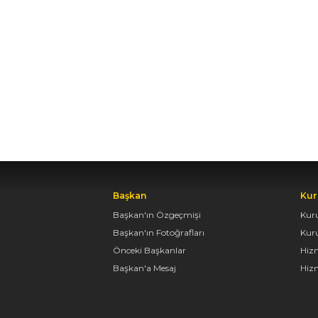
Başkan
Kur
Başkan'ın Özgeçmişi
Kur
Başkan'ın Fotoğrafları
Kur
Önceki Başkanlar
Hiz
Başkan'a Mesaj
Hizm