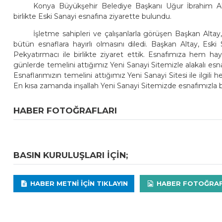
Konya Büyükşehir Belediye Başkanı Uğur İbrahim Al
birlikte Eski Sanayi esnafına ziyarette bulundu.
İşletme sahipleri ve çalışanlarla görüşen Başkan Altay
bütün esnaflara hayırlı olmasını diledi. Başkan Altay, Es
Pekyatırmacı ile birlikte ziyaret ettik. Esnafımıza hem 
günlerde temelini attığımız Yeni Sanayi Sitemizle alakalı esn
Esnaflarımızın temelini attığımız Yeni Sanayi Sitesi ile ilgil
En kısa zamanda inşallah Yeni Sanayi Sitemizde esnafımızla bir
HABER FOTOĞRAFLARI
BASIN KURULUŞLARI IÇIN;
HABER METNI IÇIN TIKLAYIN
HABER FOTOĞRAFLA