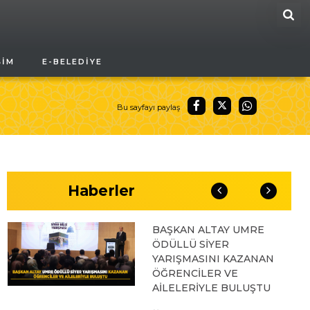
ARA
04.08.2026 10:10
ŞIM
E-BELEDIYE
BAŞKAN ALTAY “VEFA
UMRESİ” İKİNCİ
KAFİLESİNİN KURA
ÇEKİLİŞİNE KATILARAK
Bu sayfayı paylaş
KONYALILARIN
HEYECANINA ORTAK
OLDU
03.08.2026 17:04
Haberler
BAŞKAN ALTAY UMRE
ÖDÜLLÜ SİYER
YARIŞMASINI KAZANAN
ÖĞRENCİLER VE
AİLELERİYLE BULUŞTU