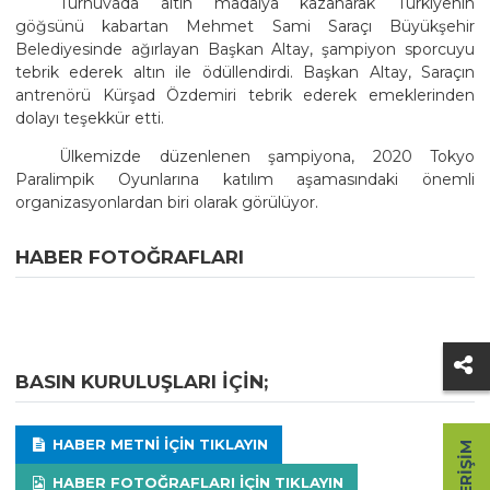
Turnuvada altın madalya kazanarak Türkiyenin
göğsünü kabartan Mehmet Sami Saraçı Büyükşehir
Belediyesinde ağırlayan Başkan Altay, şampiyon sporcuyu
tebrik ederek altın ile ödüllendirdi. Başkan Altay, Saraçın
antrenörü Kürşad Özdemiri tebrik ederek emeklerinden
dolayı teşekkür etti.
Ülkemizde düzenlenen şampiyona, 2020 Tokyo
Paralimpik Oyunlarına katılım aşamasındaki önemli
organizasyonlardan biri olarak görülüyor.
HABER FOTOĞRAFLARI
BASIN KURULUŞLARI IÇIN;
HABER METNI IÇIN TIKLAYIN
HABER FOTOĞRAFLARI IÇIN TIKLAYIN