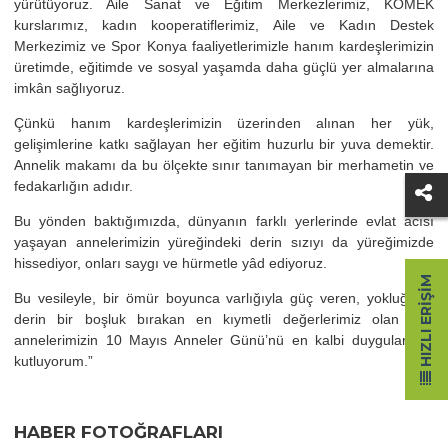
yürütüyoruz. Aile Sanat ve Eğitim Merkezlerimiz, KOMEK
kurslarımız, kadın kooperatiflerimiz, Aile ve Kadın Destek
Merkezimiz ve Spor Konya faaliyetlerimizle hanım kardeşlerimizin
üretimde, eğitimde ve sosyal yaşamda daha güçlü yer almalarına
imkân sağlıyoruz.
Çünkü hanım kardeşlerimizin üzerinden alınan her yük,
gelişimlerine katkı sağlayan her eğitim huzurlu bir yuva demektir.
Annelik makamı da bu ölçekte sınır tanımayan bir merhametin ve
fedakarlığın adıdır.
Bu yönden baktığımızda, dünyanın farklı yerlerinde evlat acısı
yaşayan annelerimizin yüreğindeki derin sızıyı da yüreğimizde
hissediyor, onları saygı ve hürmetle yâd ediyoruz.
HIZLI ERIŞIM
Bu vesileyle, bir ömür boyunca varlığıyla güç veren, yokluğuyla
derin bir boşluk bırakan en kıymetli değerlerimiz olan tüm
annelerimizin 10 Mayıs Anneler Günü’nü en kalbi duygularımla
kutluyorum.”
HABER FOTOĞRAFLARI