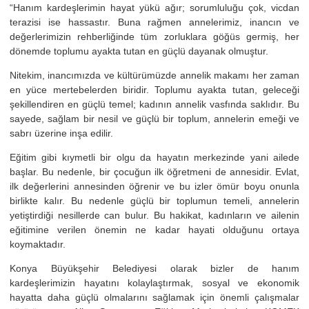
“Hanım kardeşlerimin hayat yükü ağır; sorumluluğu çok, vicdan
terazisi ise hassastır. Buna rağmen annelerimiz, inancın ve
değerlerimizin rehberliğinde tüm zorluklara göğüs germiş, her
dönemde toplumu ayakta tutan en güçlü dayanak olmuştur.
Nitekim, inancımızda ve kültürümüzde annelik makamı her zaman
en yüce mertebelerden biridir. Toplumu ayakta tutan, geleceği
şekillendiren en güçlü temel; kadının annelik vasfında saklıdır. Bu
sayede, sağlam bir nesil ve güçlü bir toplum, annelerin emeği ve
sabrı üzerine inşa edilir.
Eğitim gibi kıymetli bir olgu da hayatın merkezinde yani ailede
başlar. Bu nedenle, bir çocuğun ilk öğretmeni de annesidir. Evlat,
ilk değerlerini annesinden öğrenir ve bu izler ömür boyu onunla
birlikte kalır. Bu nedenle güçlü bir toplumun temeli, annelerin
yetiştirdiği nesillerde can bulur. Bu hakikat, kadınların ve ailenin
eğitimine verilen önemin ne kadar hayati olduğunu ortaya
koymaktadır.
Konya Büyükşehir Belediyesi olarak bizler de hanım
kardeşlerimizin hayatını kolaylaştırmak, sosyal ve ekonomik
hayatta daha güçlü olmalarını sağlamak için önemli çalışmalar