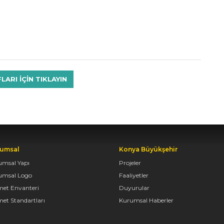
RI IÇIN TIKLAYIN
umsal
Konya Büyükşehir
umsal Yapı
Projeler
umsal Logo
Faaliyetler
met Envanteri
Duyurular
et Standartları
Kurumsal Haberler