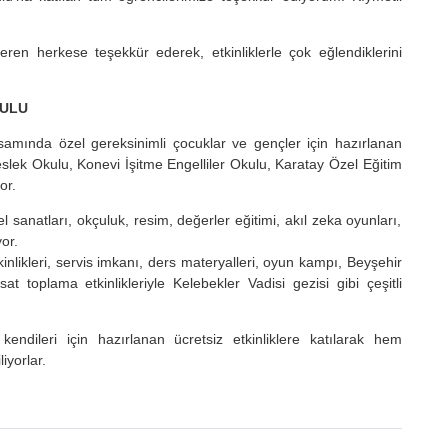
ren herkese teşekkür ederek, etkinliklerle çok eğlendiklerini
KULU
psamında özel gereksinimli çocuklar ve gençler için hazırlanan
lek Okulu, Konevi İşitme Engelliler Okulu, Karatay Özel Eğitim
or.
l sanatları, okçuluk, resim, değerler eğitimi, akıl zeka oyunları,
or.
likleri, servis imkanı, ders materyalleri, oyun kampı, Beyşehir
t toplama etkinlikleriyle Kelebekler Vadisi gezisi gibi çeşitli
endileri için hazırlanan ücretsiz etkinliklere katılarak hem
iyorlar.