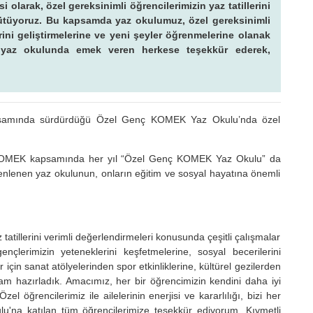
olarak, özel gereksinimli öğrencilerimizin yaz tatillerini
ürütüyoruz. Bu kapsamda yaz okulumuz, özel gereksinimli
rini geliştirmelerine ve yeni şeyler öğrenmelerine olanak
an yaz okulunda emek veren herkese teşekkür ederek,
psamında sürdürdüğü Özel Genç KOMEK Yaz Okulu’nda özel
 KOMEK kapsamında her yıl “Özel Genç KOMEK Yaz Okulu” da
üzenlenen yaz okulunun, onların eğitim ve sosyal hayatına önemli
tatillerini verimli değerlendirmeleri konusunda çeşitli çalışmalar
lerimizin yeteneklerini keşfetmelerine, sosyal becerilerini
için sanat atölyelerinden spor etkinliklerine, kültürel gezilerden
gram hazırladık. Amacımız, her bir öğrencimizin kendini daha iyi
l öğrencilerimiz ile ailelerinin enerjisi ve kararlılığı, bizi her
u'na katılan tüm öğrencilerimize teşekkür ediyorum. Kıymetli