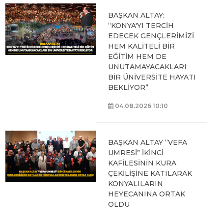
BAŞKAN ALTAY:
“KONYA'YI TERCİH
EDECEK GENÇLERİMİZİ
HEM KALİTELİ BİR
EĞİTİM HEM DE
UNUTAMAYACAKLARI
BİR ÜNİVERSİTE HAYATI
BEKLİYOR”
04.08.2026 10:10
BAŞKAN ALTAY “VEFA
UMRESİ” İKİNCİ
KAFİLESİNİN KURA
ÇEKİLİŞİNE KATILARAK
KONYALILARIN
HEYECANINA ORTAK
OLDU