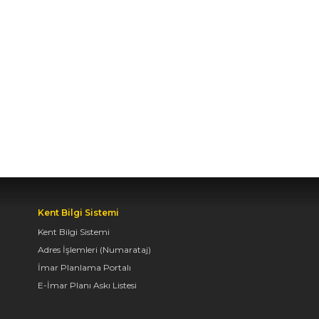
SADECE MİDELERE
DEĞİL, RUHLARA DA
HİTAP EDEN KONYA’DA,
LEZZETİN
BAŞKENTİNDE
BULUŞALIM”
06.08.2026 09:26
BAŞKAN ALTAY: “BOSNA
HERSEK
MAHALLESİ’NDEKİ
GENÇLERİMİZ İÇİN LİSE
Kent Bilgi Sistemi
MEDENİYET AKADEMİSİ
Kent Bilgi Sistemi
İNŞA EDİYORUZ”
Adres İşlemleri (Numarataj)
05.08.2026 09:31
İmar Planlama Portalı
E-İmar Planı Askı Listesi
BAŞKAN ALTAY, HALİT