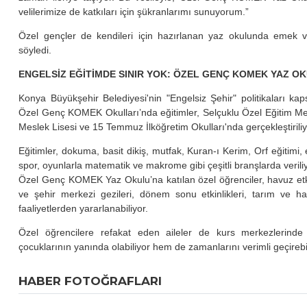
velilerimize de katkıları için şükranlarımı sunuyorum.”
Özel gençler de kendileri için hazırlanan yaz okulunda emek ve
söyledi.
ENGELSİZ EĞİTİMDE SINIR YOK: ÖZEL GENÇ KOMEK YAZ O
Konya Büyükşehir Belediyesi'nin "Engelsiz Şehir" politikaları ka
Özel Genç KOMEK Okulları’nda eğitimler, Selçuklu Özel Eğitim Mes
Meslek Lisesi ve 15 Temmuz İlköğretim Okulları'nda gerçekleştiriliy
Eğitimler, dokuma, basit dikiş, mutfak, Kuran-ı Kerim, Orf eğitimi, e
spor, oyunlarla matematik ve makrome gibi çeşitli branşlarda veriliy
Özel Genç KOMEK Yaz Okulu’na katılan özel öğrenciler, havuz etkin
ve şehir merkezi gezileri, dönem sonu etkinlikleri, tarım ve hasa
faaliyetlerden yararlanabiliyor.
Özel öğrencilere refakat eden aileler de kurs merkezlerinde k
çocuklarının yanında olabiliyor hem de zamanlarını verimli geçirebil
HABER FOTOĞRAFLARI