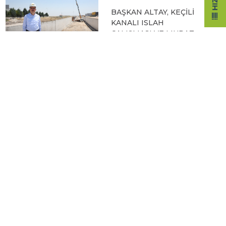
BAŞKAN ALTAY, KEÇİLİ
KANALI ISLAH
ÇALIŞMASI VE MURAT
KURUM CADDESİ’NDE
İNCELEMELERDE
BULUNDU
06.08.2026 12:46
TAŞ BİNA’DA “KONYA
BİSİKLET FESTİVALİ”
TEMALI VİDEO MAPPİNG
VE DRONE GÖSTERİSİ
YAPILDI
06.08.2026 09:43
BAŞKAN ALTAY: “GELİN,