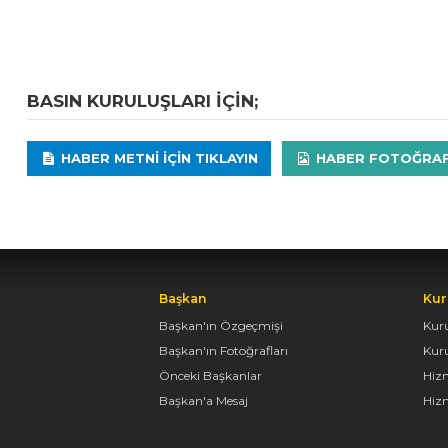
BASIN KURULUŞLARI IÇIN;
HABER METNI IÇIN TIKLAYIN
HABER FOTOĞRAFLA
Başkan
Kur
Başkan'ın Özgeçmişi
Kur
Başkan'ın Fotoğrafları
Kur
Önceki Başkanlar
Hiz
Başkan'a Mesaj
Hizm