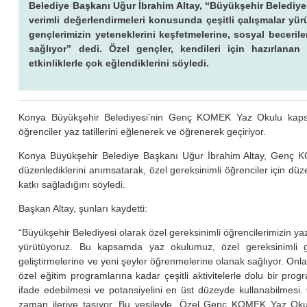
Belediye Başkanı Uğur İbrahim Altay, “Büyükşehir Belediyesi 
verimli değerlendirmeleri konusunda çeşitli çalışmalar y
gençlerimizin yeteneklerini keşfetmelerine, sosyal becerile
sağlıyor” dedi. Özel gençler, kendileri için hazırlan
etkinliklerle çok eğlendiklerini söyledi.
Konya Büyükşehir Belediyesi’nin Genç KOMEK Yaz Okulu ka
öğrenciler yaz tatillerini eğlenerek ve öğrenerek geçiriyor.
Konya Büyükşehir Belediye Başkanı Uğur İbrahim Altay, Genç
düzenlediklerini anımsatarak, özel gereksinimli öğrenciler için d
katkı sağladığını söyledi.
Başkan Altay, şunları kaydetti:
“Büyükşehir Belediyesi olarak özel gereksinimli öğrencilerimizin yaz 
yürütüyoruz. Bu kapsamda yaz okulumuz, özel gereksinimli genç
geliştirmelerine ve yeni şeyler öğrenmelerine olanak sağlıyor. Onlar 
özel eğitim programlarına kadar çeşitli aktivitelerle dolu bir pro
ifade edebilmesi ve potansiyelini en üst düzeyde kullanabilmesi. Öze
zaman ileriye taşıyor. Bu vesileyle, Özel Genç KOMEK Yaz Okul