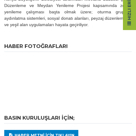
HIZLI ERIŞIM
Düzenleme ve Meydan Yenileme Projesi kapsamında zemin
yenileme çalışması başta olmak üzere; oturma grupları,
aydınlatma sistemleri, sosyal donatı alanları, peyzaj düzenlemeleri
ve yeşil alan uygulamaları hayata geçiriliyor.
HABER FOTOĞRAFLARI
BASIN KURULUŞLARI IÇIN;
HABER METNI IÇIN TIKLAYIN