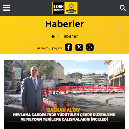
Ar
Haberler
Haberler
Bu sayfayı paylaş