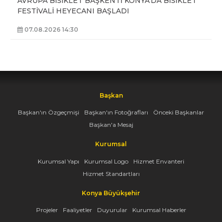
İSİKLET
BAŞKAN ALTAY: “GENÇ KOMEK VE
BİLGEHANELERDE 30 BİN ÖĞRENCİMİZ YAZ
AYLARINI BİZİMLE BİRLİKTE GEÇİRİYOR”
07.08.2026 14:30
Başkan
Başkan'ın Özgeçmişi
Başkan'ın Fotoğrafları
Önceki Başkanlar
Başkan'a Mesaj
Kurumsal
Kurumsal Yapı
Kurumsal Logo
Hizmet Envanteri
Hizmet Standartları
Konya Büyükşehir
Projeler
Faaliyetler
Duyurular
Kurumsal Haberler