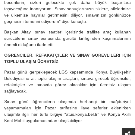
becerilerin, sizleri gelecekte çok daha büyük başarılara
taşıyacağına inanıyorum. Sınav sonuçlarınızın sizlere, ailelerinize
ve ülkemize hayırlar getirmesini diliyor, sınavınızın gönlünüzce
geçmesini temenni ediyorum" diye konuştu.
Başkan Altay, sınav saatleri içerisinde trafikte araç kullanan
sürücülerin sınav esnasında gürültü kirliliğinden kaçınmalarının
önemli olduğunu ifade etti.
ÖĞRENCİLER, REFAKATÇİLER VE SINAV GÖREVLİLERİ İÇİN
TOPLU ULAŞIM ÜCRETSİZ
Pazar günü gerçekleşecek LGS kapsamında Konya Büyükşehir
Belediyesi’ne ait toplu ulaşım araçları; sınava girecek öğrenciler,
refakatçiler ve sınavda görev alacaklar için ücretsiz ulaşım
sağlayacak.
Sınav günü öğrencilerin ulaşımda herhangi bir mağduriyet
yaşamamaları için Pazar tarifesine ilave seferler eklenirken
ulaşımla ilgili her türlü bilgiye “atus.konya.bel.tr” ve Konya Akıllı
Kent Mobil uygulamasından ulaşılabiliyor.