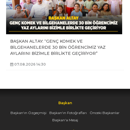
BAŞKAN ALTAY: “GENÇ KOMEK VE
BİLGEHANELERDE 30 BİN ÖĞRENCİMİZ YAZ
AYLARINI BİZİMLE BİRLİKTE GEÇİRİYOR”
07.08.2026 14:30
Başkan
Başkan'ın Özgeçmişi
Başkan'ın Fotoğrafları
Önceki Başkanlar
Başkan'a Mesaj