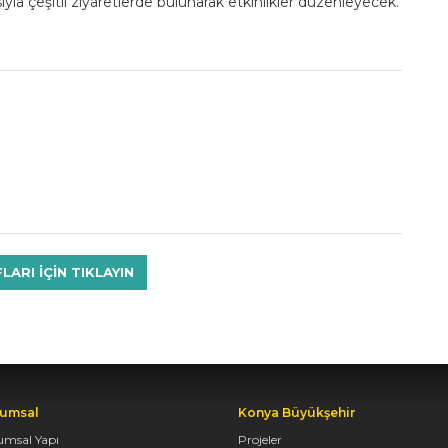
sıyla çeşitli ziyaretlerde bulunarak etkinlikler düzenleyecek.
RI IÇIN TIKLAYIN
umsal
Konya Büyükşehir
umsal Yapı
Projeler