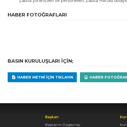
Zabıta yöneticileri ve personelleri, Zabıta Haftası dolayı
HABER FOTOĞRAFLARI
BASIN KURULUŞLARI IÇIN;
HABER METNI IÇIN TIKLAYIN
HABER FOTOĞRAFLA
Başkan
Kur
Başkan'ın Özgeçmişi
Kur