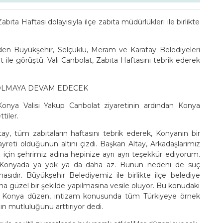
ıta Haftası dolayısıyla ilçe zabıta müdürlükleri ile birlikte
den Büyükşehir, Selçuklu, Meram ve Karatay Belediyeleri
at ile görüştü. Vali Canbolat, Zabıta Haftasını tebrik ederek
 OLMAYA DEVAM EDECEK
, Konya Valisi Yakup Canbolat ziyaretinin ardından Konya
tiler.
, tüm zabıtaların haftasını tebrik ederek, Konyanın bir
eti olduğunun altını çizdi. Başkan Altay, Arkadaşlarımız
için şehrimiz adına hepinize ayrı ayrı teşekkür ediyorum.
a Konyada ya yok ya da daha az. Bunun nedeni de suç
asıdır. Büyükşehir Belediyemiz ile birlikte ilçe belediye
ha güzel bir şekilde yapılmasına vesile oluyor. Bu konudaki
llah Konya düzen, intizam konusunda tüm Türkiyeye örnek
ın mutluluğunu arttırıyor dedi.