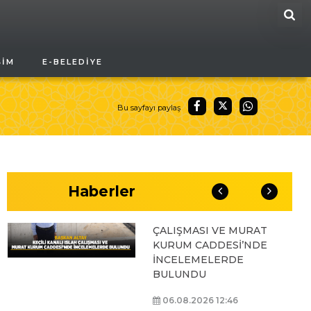
ARA
BAŞKAN ALTAY, GENÇ
ŞIM
E-BELEDIYE
KOMEK AKIL VE ZEKÂ
OYUNLARI’NIN FİNAL
TURUNDA
ÖĞRENCİLERİN
Bu sayfayı paylaş
HEYECANINI PAYLAŞTI
06.08.2026 15:06
Haberler
BAŞKAN ALTAY, KEÇİLİ
KANALI ISLAH
ÇALIŞMASI VE MURAT
KURUM CADDESİ’NDE
İNCELEMELERDE
BULUNDU
06.08.2026 12:46