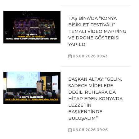
TAŞ BİNA’DA “KONYA
BİSİKLET FESTİVALİ”
TEMALI VİDEO MAPPİNG
VE DRONE GÖSTERİSİ
YAPILDI
06.08.2026 09:43
BAŞKAN ALTAY: “GELİN,
SADECE MİDELERE
DEĞİL, RUHLARA DA
HİTAP EDEN KONYA’DA,
LEZZETİN
BAŞKENTİNDE
BULUŞALIM”
06.08.2026 09:26