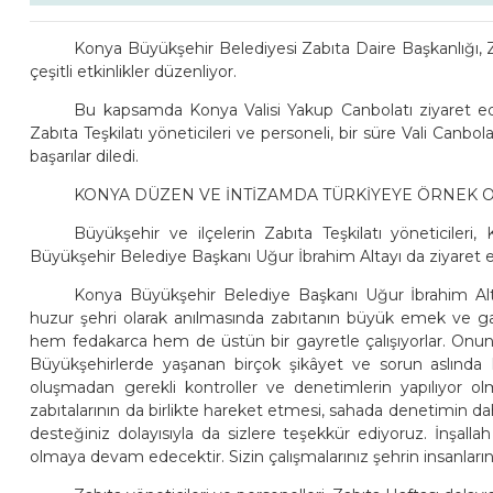
Konya Büyükşehir Belediyesi Zabıta Daire Başkanlığı, Zab
çeşitli etkinlikler düzenliyor.
Bu kapsamda Konya Valisi Yakup Canbolatı ziyaret e
Zabıta Teşkilatı yöneticileri ve personeli, bir süre Vali Canbol
başarılar diledi.
KONYA DÜZEN VE İNTİZAMDA TÜRKİYEYE ÖRNEK
Büyükşehir ve ilçelerin Zabıta Teşkilatı yöneticileri
Büyükşehir Belediye Başkanı Uğur İbrahim Altayı da ziyaret et
Konya Büyükşehir Belediye Başkanı Uğur İbrahim Altay
huzur şehri olarak anılmasında zabıtanın büyük emek ve gayr
hem fedakarca hem de üstün bir gayretle çalışıyorlar. Onun 
Büyükşehirlerde yaşanan birçok şikâyet ve sorun aslınd
oluşmadan gerekli kontroller ve denetimlerin yapılıyor olm
zabıtalarının da birlikte hareket etmesi, sahada denetimin da
desteğiniz dolayısıyla da sizlere teşekkür ediyoruz. İnşa
olmaya devam edecektir. Sizin çalışmalarınız şehrin insanların