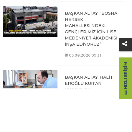
BAŞKAN ALTAY: “BOSNA
HERSEK
MAHALLESİ’NDEKİ
GENÇLERİMİZ İÇİN LİSE
MEDENİYET AKADEMİSİ
İNŞA EDİYORUZ”
05.08.2026 09:31
HIZLI ERIŞIM
BAŞKAN ALTAY, HALİT
EROĞLU KUR’AN
KURSU’NDA
ÖĞRENCİLERLE BİR
ARAYA GELDİ
04.08.2026 12:07