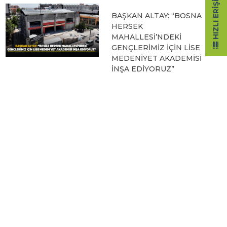
HIZLI ERIŞIM
BAŞKAN ALTAY: “BOSNA
HERSEK
MAHALLESİ’NDEKİ
GENÇLERİMİZ İÇİN LİSE
MEDENİYET AKADEMİSİ
İNŞA EDİYORUZ”
05.08.2026 09:31
BAŞKAN ALTAY, HALİT
EROĞLU KUR’AN
KURSU’NDA
ÖĞRENCİLERLE BİR
ARAYA GELDİ
04.08.2026 12:07
BAŞKAN ALTAY TÜM