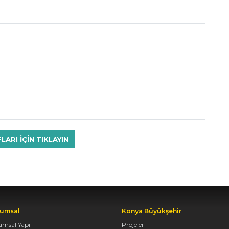
RI IÇIN TIKLAYIN
umsal
Konya Büyükşehir
umsal Yapı
Projeler