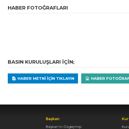
HABER FOTOĞRAFLARI
BASIN KURULUŞLARI IÇIN;
HABER METNI IÇIN TIKLAYIN
HABER FOTOĞRAFLA
Başkan
Kur
Başkan'ın Özgeçmişi
Kur