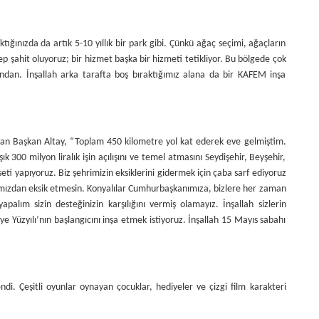
ığınızda da artık 5-10 yıllık bir park gibi. Çünkü ağaç seçimi, ağaçların
p şahit oluyoruz; bir hizmet başka bir hizmeti tetikliyor. Bu bölgede çok
ndan. İnşallah arka tarafta boş bıraktığımız alana da bir KAFEM inşa
atan Başkan Altay, “Toplam 450 kilometre yol kat ederek eve gelmiştim.
300 milyon liralık işin açılışını ve temel atmasını Seydişehir, Beyşehir,
eti yapıyoruz. Biz şehrimizin eksiklerini gidermek için çaba sarf ediyoruz
mızdan eksik etmesin. Konyalılar Cumhurbaşkanımıza, bizlere her zaman
palım sizin desteğinizin karşılığını vermiş olamayız. İnşallah sizlerin
ye Yüzyılı’nın başlangıcını inşa etmek istiyoruz. İnşallah 15 Mayıs sabahı
di. Çeşitli oyunlar oynayan çocuklar, hediyeler ve çizgi film karakteri