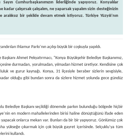
u Sayın Cumhurbaşkanımızın liderliğinde yapıyoruz. Konyalılar
kadar çalışırsak çalışalım, ne yaparsak yapalım sizin desteğinizin
ze aralıksız bir şekilde devam etmek istiyoruz. Türkiye Yüzyılı’nın
ndırılan Ihlamur Parkı’nın açılışı büyük bir coşkuyla yapıldı.
ye Başkanı Ahmet Pekyatırmacı, “Konya Büyükşehir Belediye Başkanımız,
1 ilçesine durmadan, yorulmadan, yılmadan hizmet üretiyor. Kendisine çok
uk ve gurur kaynağı. Konya, 31 ilçesiyle beraber sizlerin sevgisiyle,
ana kadar olduğu gibi bundan sonra da sizlere hizmet yolunda gece gündüz
klu Belediye Başkanı seçildiği dönemde parkın bulunduğu bölgede hiçbir
rkiye’nin en modern mahallelerinden birisi haline dönüştüğünü ifade eden
ı yapacak onlarca mekan var. Bunları da bir bir yapıyoruz. Gönlümüz çok
ha yükseğe çıkarmak için çok büyük gayret içerisinde. Selçuklu’ya tüm
erini kullandı.