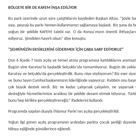
BÖLGEYE BİR DE KAFEM İNŞA EDİLİYOR
Bu park üzerinde uzun süre çalıştıklarını kaydeden Başkan Altay, “Şöyle bakt
yaşı, peyzajı bu parkı hemen kullanmanızı sağlamaya başladı. Biz şuna da he
yoğun bir şekilde KAFEM talebi var. O da Konya’mızın önemli ihtiyaçları
ediyoruz. Şimdiden hayırlı olsun” diye konuştu.
“ŞEHRİMİZİN EKSİKLERİNİ GİDERMEK İÇİN ÇABA SARF EDİYORUZ”
Dün 6 ilçede 7 tesis açılış ve temel atma programına katıldıklarını anıms
Bugün yine Karatay’la başladık Selçuklu’yla tamamlıyoruz. Bugün de yaklaşık 
Karatay ve Selçuklu’da gerçekleştirdik. Bunu niye söylüyorum? Biz eser siyas
ve bunu Sayın Cumhurbaşkanımızın liderliğinde yapıyoruz. Rabbim onu başı
çok büyük destek verdi. Biz ne kadar çalışırsak çalışalım, ne yaparsak ya
desteğiyle hizmetlerimize aralıksız bir şekilde devam etmek istiyoruz. Türki
bunu hep birlikte gerçekleştireceğiz” ifadelerini kullandı.
Programda yapılan duayla Ihlamur Parkı’nın açılışı gerçekleştirildi.
Yoğun ilgi gören açılış programının ardından parkta çocuk şenliği düzenlen
Niloya eşliğinde gönüllerince eğlendi.