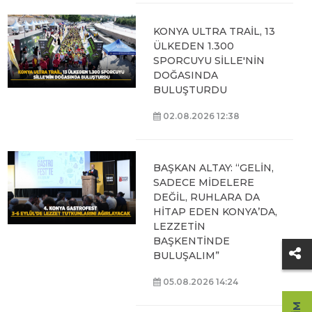
KONYA ULTRA TRAİL, 13
ÜLKEDEN 1.300
SPORCUYU SİLLE'NİN
DOĞASINDA
BULUŞTURDU
02.08.2026 12:38
BAŞKAN ALTAY: “GELİN,
SADECE MİDELERE
DEĞİL, RUHLARA DA
HİTAP EDEN KONYA’DA,
LEZZETİN
BAŞKENTİNDE
BULUŞALIM”
05.08.2026 14:24