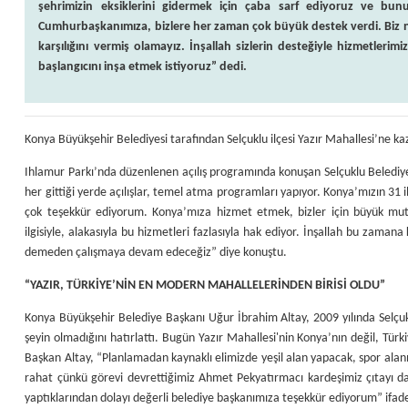
şehrimizin eksiklerini gidermek için çaba sarf ediyoruz ve bun
Cumhurbaşkanımıza, bizlere her zaman çok büyük destek verdi. Biz ne 
karşılığını vermiş olamayız. İnşallah sizlerin desteğiyle hizmetlerimi
başlangıcını inşa etmek istiyoruz” dedi.
Konya Büyükşehir Belediyesi tarafından Selçuklu ilçesi Yazır Mahallesi’ne kaza
Ihlamur Parkı’nda düzenlenen açılış programında konuşan Selçuklu Beledi
her gittiği yerde açılışlar, temel atma programları yapıyor. Konya’mızın 3
çok teşekkür ediyorum. Konya’mıza hizmet etmek, bizler için büyük mutlul
ilgisiyle, alakasıyla bu hizmetleri fazlasıyla hak ediyor. İnşallah bu zam
demeden çalışmaya devam edeceğiz” diye konuştu.
“YAZIR, TÜRKİYE’NİN EN MODERN MAHALLELERİNDEN BİRİSİ OLDU”
Konya Büyükşehir Belediye Başkanı Uğur İbrahim Altay, 2009 yılında Selçu
şeyin olmadığını hatırlattı. Bugün Yazır Mahallesi'nin Konya’nın değil, Tü
Başkan Altay, “Planlamadan kaynaklı elimizde yeşil alan yapacak, spor alan
rahat çünkü görevi devrettiğimiz Ahmet Pekyatırmacı kardeşimiz çıtayı da
yaptıklarından dolayı değerli belediye başkanımıza teşekkür ediyorum” ifadel