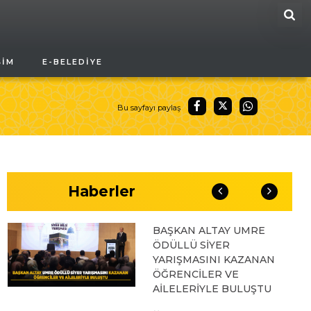
ARA
04.08.2026 10:10
ŞIM
E-BELEDIYE
BAŞKAN ALTAY “VEFA
UMRESİ” İKİNCİ
KAFİLESİNİN KURA
ÇEKİLİŞİNE KATILARAK
Bu sayfayı paylaş
KONYALILARIN
HEYECANINA ORTAK
OLDU
03.08.2026 17:04
Haberler
BAŞKAN ALTAY UMRE
ÖDÜLLÜ SİYER
YARIŞMASINI KAZANAN
ÖĞRENCİLER VE
AİLELERİYLE BULUŞTU