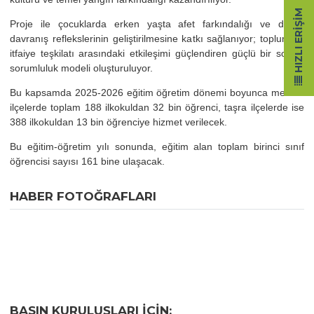
HIZLI ERIŞIM
Proje ile çocuklarda erken yaşta afet farkındalığı ve doğru
davranış reflekslerinin geliştirilmesine katkı sağlanıyor; toplum ile
itfaiye teşkilatı arasındaki etkileşimi güçlendiren güçlü bir sosyal
sorumluluk modeli oluşturuluyor.
Bu kapsamda 2025-2026 eğitim öğretim dönemi boyunca merkez
ilçelerde toplam 188 ilkokuldan 32 bin öğrenci, taşra ilçelerde ise
388 ilkokuldan 13 bin öğrenciye hizmet verilecek.
Bu eğitim-öğretim yılı sonunda, eğitim alan toplam birinci sınıf
öğrencisi sayısı 161 bine ulaşacak.
HABER FOTOĞRAFLARI
BASIN KURULUŞLARI IÇIN;