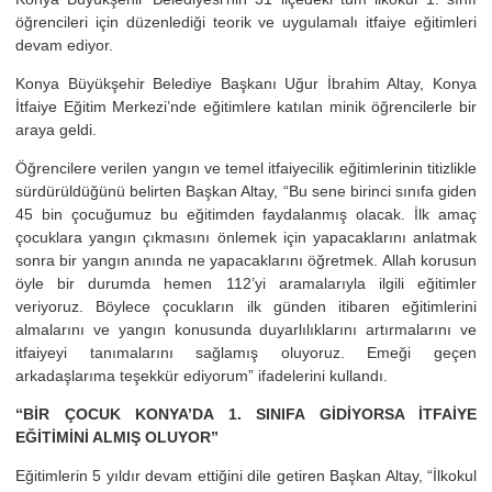
öğrencileri için düzenlediği teorik ve uygulamalı itfaiye eğitimleri
devam ediyor.
Konya Büyükşehir Belediye Başkanı Uğur İbrahim Altay, Konya
İtfaiye Eğitim Merkezi’nde eğitimlere katılan minik öğrencilerle bir
araya geldi.
Öğrencilere verilen yangın ve temel itfaiyecilik eğitimlerinin titizlikle
sürdürüldüğünü belirten Başkan Altay, “Bu sene birinci sınıfa giden
45 bin çocuğumuz bu eğitimden faydalanmış olacak. İlk amaç
çocuklara yangın çıkmasını önlemek için yapacaklarını anlatmak
sonra bir yangın anında ne yapacaklarını öğretmek. Allah korusun
öyle bir durumda hemen 112’yi aramalarıyla ilgili eğitimler
veriyoruz. Böylece çocukların ilk günden itibaren eğitimlerini
almalarını ve yangın konusunda duyarlılıklarını artırmalarını ve
itfaiyeyi tanımalarını sağlamış oluyoruz. Emeği geçen
arkadaşlarıma teşekkür ediyorum” ifadelerini kullandı.
“BİR ÇOCUK KONYA’DA 1. SINIFA GİDİYORSA İTFAİYE
EĞİTİMİNİ ALMIŞ OLUYOR”
Eğitimlerin 5 yıldır devam ettiğini dile getiren Başkan Altay, “İlkokul