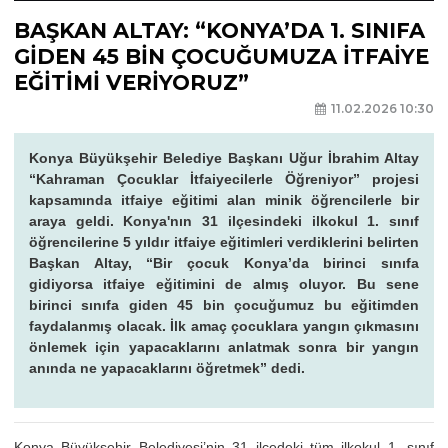
BAŞKAN ALTAY: “KONYA’DA 1. SINIFA
GİDEN 45 BİN ÇOCUĞUMUZA İTFAİYE
EĞİTİMİ VERİYORUZ”
11.02.2026 10:30
Konya Büyükşehir Belediye Başkanı Uğur İbrahim Altay
“Kahraman Çocuklar İtfaiyecilerle Öğreniyor” projesi
kapsamında itfaiye eğitimi alan minik öğrencilerle bir
araya geldi. Konya'nın 31 ilçesindeki ilkokul 1. sınıf
öğrencilerine 5 yıldır itfaiye eğitimleri verdiklerini belirten
Başkan Altay, “Bir çocuk Konya’da birinci sınıfa
gidiyorsa itfaiye eğitimini de almış oluyor. Bu sene
birinci sınıfa giden 45 bin çocuğumuz bu eğitimden
faydalanmış olacak. İlk amaç çocuklara yangın çıkmasını
önlemek için yapacaklarını anlatmak sonra bir yangın
anında ne yapacaklarını öğretmek” dedi.
Konya Büyükşehir Belediyesi’nin 31 ilçedeki tüm ilkokul 1. sınıf