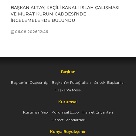
BAŞKAN ALTAY, KEÇİLİ KANALI ISLAH ÇALIŞMASI
VE MURAT KURUM CADDESİ’NDE
İNCELEMELERDE BULUNDU
06.08.2026 12:46
Başkan
Başkan'ın Özgeçmişi
Başkan'ın Fotoğrafları
Önceki Başkanlar
Başkan'a Mesaj
Kurumsal
Kurumsal Yapı
Kurumsal Logo
Hizmet Envanteri
Hizmet Standartları
Konya Büyükşehir