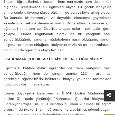
1. sınıf öğrencilerimizin tamamı hem merkezde hem de merkez
dışındaki ilçelerimizde bu eğitimleri alıyor. Bir çocuk Konya’da
birinci sınıfa gidiyorsa itfaiye eğitimini de bu vesileyle almış oluyor.
Bu konuda bir hassasiyet ve duyarlılık oluşturma gayretimize
kesintisiz bir şekilde devam ediyoruz. Bir taraftan da minikler için
eğlenceli bir ortam var. Özellikle araçlar onların çok fazla ilgisini
çekiyor. Burada uygulamalı olarak da bir yangının nasıl
söndürüldüğünü, yangına müdahalenin nasıl olduğunu, yangın
ekipmanlarının ne olduğunu, itfaiyecilerimizin ne tür teçhizatlarının
olduğunu da öğrenmiş oluyorlar” dedi.
“KAHRAMAN ÇOCUKLAR İTFAİYECİLERLE ÖĞRENİYOR”
Eğitimlere katılan minik öğrenciler de hem yangının nasıl
söndürüleceğini hem de yangın anında 112’nin aranması
gerektiğini öğrendiklerini belirterek, itfaiyeyi yakından tanımaktan
mutlu olduklarını ifade ettiler.
Konya Büyükşehir Belediyesi’nin İl Milli Eğitim Müdürlüğü ile
birlikte 31 ilçede yürüttüğü “Kahraman Çocuklar İtfaiyecilerle
Öğreniyor Projesi” ile 2021 yılından bu yana kurumsal bir eğitim
programıyla ilkokul 1. sınıf öğrencilerine afet bilinci, güvenli yaşam
kültürü ve temel yangın farkındalığı kazandırılıyor.