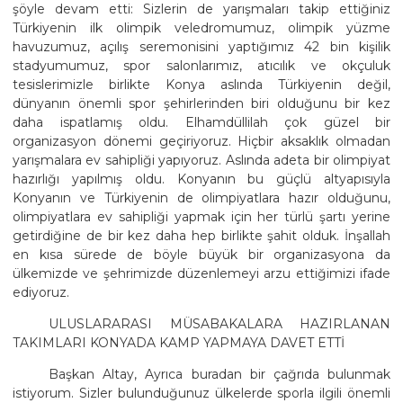
şöyle devam etti: Sizlerin de yarışmaları takip ettiğiniz
Türkiyenin ilk olimpik veledromumuz, olimpik yüzme
havuzumuz, açılış seremonisini yaptığımız 42 bin kişilik
stadyumumuz, spor salonlarımız, atıcılık ve okçuluk
tesislerimizle birlikte Konya aslında Türkiyenin değil,
dünyanın önemli spor şehirlerinden biri olduğunu bir kez
daha ispatlamış oldu. Elhamdüllilah çok güzel bir
organizasyon dönemi geçiriyoruz. Hiçbir aksaklık olmadan
yarışmalara ev sahipliği yapıyoruz. Aslında adeta bir olimpiyat
hazırlığı yapılmış oldu. Konyanın bu güçlü altyapısıyla
Konyanın ve Türkiyenin de olimpiyatlara hazır olduğunu,
olimpiyatlara ev sahipliği yapmak için her türlü şartı yerine
getirdiğine de bir kez daha hep birlikte şahit olduk. İnşallah
en kısa sürede de böyle büyük bir organizasyona da
ülkemizde ve şehrimizde düzenlemeyi arzu ettiğimizi ifade
ediyoruz.
ULUSLARARASI MÜSABAKALARA HAZIRLANAN
TAKIMLARI KONYADA KAMP YAPMAYA DAVET ETTİ
Başkan Altay, Ayrıca buradan bir çağrıda bulunmak
istiyorum. Sizler bulunduğunuz ülkelerde sporla ilgili önemli