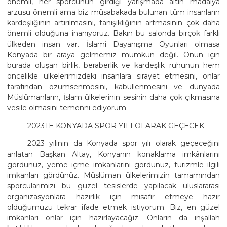
önemli, her sporcunun girdiği yarışmada altın madalya
arzusu önemli ama biz müsabakada bulunan tüm insanların
kardeşliğinin artırılmasını, tanışıklığının artmasının çok daha
önemli olduğuna inanıyoruz. Bakın bu salonda birçok farklı
ülkeden insan var. İslami Dayanışma Oyunları olmasa
Konyada bir araya gelmemiz mümkün değil. Onun için
burada oluşan birlik, beraberlik ve kardeşlik ruhunun hem
öncelikle ülkelerimizdeki insanlara sirayet etmesini, onlar
tarafından özümsenmesini, kabullenmesini ve dünyada
Müslümanların, İslam ülkelerinin sesinin daha çok çıkmasına
vesile olmasını temenni ediyorum.
2023TE KONYADA SPOR YILI OLARAK GEÇECEK
2023 yılının da Konyada spor yılı olarak geçeceğini
anlatan Başkan Altay, Konyanın konaklama imkânlarını
gördünüz, yeme içme imkanlarını gördünüz, turizmle ilgili
imkanları gördünüz. Müslüman ülkelerimizin tamamından
sporcularımızı bu güzel tesislerde yapılacak uluslararası
organizasyonlara hazırlık için misafir etmeye hazır
olduğumuzu tekrar ifade etmek istiyorum. Biz, en güzel
imkanları onlar için hazırlayacağız. Onların da inşallah