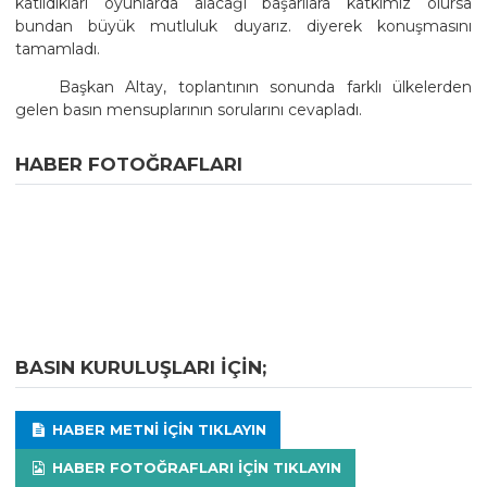
katıldıkları oyunlarda alacağı başarılara katkımız olursa
bundan büyük mutluluk duyarız. diyerek konuşmasını
tamamladı.
Başkan Altay, toplantının sonunda farklı ülkelerden
gelen basın mensuplarının sorularını cevapladı.
HABER FOTOĞRAFLARI
BASIN KURULUŞLARI IÇIN;
HABER METNI IÇIN TIKLAYIN
HABER FOTOĞRAFLARI IÇIN TIKLAYIN