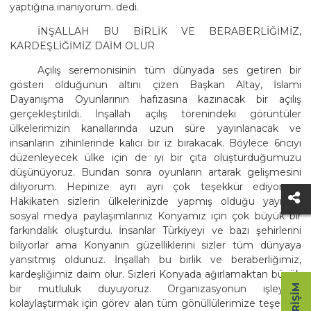
yaptığına inanıyorum. dedi.
İNŞALLAH BU BİRLİK VE BERABERLİĞİMİZ,
KARDEŞLİĞİMİZ DAİM OLUR
Açılış seremonisinin tüm dünyada ses getiren bir
gösteri olduğunun altını çizen Başkan Altay, İslami
Dayanışma Oyunlarının hafızasına kazınacak bir açılış
gerçekleştirildi. İnşallah açılış törenindeki görüntüler
ülkelerimizin kanallarında uzun süre yayınlanacak ve
insanların zihinlerinde kalıcı bir iz bırakacak. Böylece 6ncıyı
düzenleyecek ülke için de iyi bir çıta oluşturduğumuzu
düşünüyoruz. Bundan sonra oyunların artarak gelişmesini
diliyorum. Hepinize ayrı ayrı çok teşekkür ediyorum.
Hakikaten sizlerin ülkelerinizde yapmış olduğu yayınlar,
sosyal medya paylaşımlarınız Konyamız için çok büyük bir
farkındalık oluşturdu. İnsanlar Türkiyeyi ve bazı şehirlerini
biliyorlar ama Konyanın güzelliklerini sizler tüm dünyaya
yansıtmış oldunuz. İnşallah bu birlik ve beraberliğimiz,
kardeşliğimiz daim olur. Sizleri Konyada ağırlamaktan büyük
bir mutluluk duyuyoruz. Organizasyonun işleyişini
kolaylaştırmak için görev alan tüm gönüllülerimize teşekkür