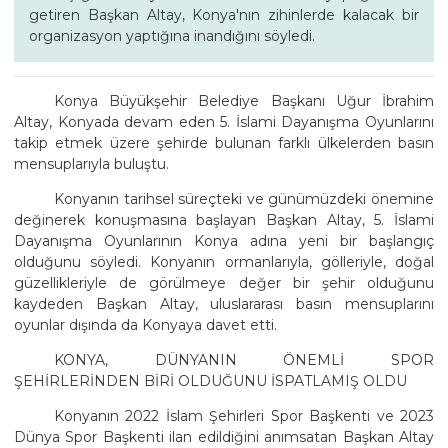
getiren Başkan Altay, Konya'nın zihinlerde kalacak bir
organizasyon yaptığına inandığını söyledi.
Konya Büyükşehir Belediye Başkanı Uğur İbrahim
Altay, Konyada devam eden 5. İslami Dayanışma Oyunlarını
takip etmek üzere şehirde bulunan farklı ülkelerden basın
mensuplarıyla buluştu.
Konyanın tarihsel süreçteki ve günümüzdeki önemine
değinerek konuşmasına başlayan Başkan Altay, 5. İslami
Dayanışma Oyunlarının Konya adına yeni bir başlangıç
olduğunu söyledi. Konyanın ormanlarıyla, gölleriyle, doğal
güzellikleriyle de görülmeye değer bir şehir olduğunu
kaydeden Başkan Altay, uluslararası basın mensuplarını
oyunlar dışında da Konyaya davet etti.
KONYA, DÜNYANIN ÖNEMLİ SPOR
ŞEHİRLERİNDEN BİRİ OLDUĞUNU İSPATLAMIŞ OLDU
Konyanın 2022 İslam Şehirleri Spor Başkenti ve 2023
Dünya Spor Başkenti ilan edildiğini anımsatan Başkan Altay