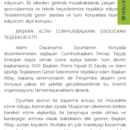
HIZLI ERIŞIM
ediyorum. 56 ülkeden gelerek müsabakalarda yarışan tüm
sporcularımıza ve teknik heyetlerimize teşekkür ediyorum.
Tesislerimizde görev alanlara ve tüm Konyalılara teşekkür
ediyorum. diye konuştu.
BAŞKAN ALTAY CUMHURBAŞKANI ERDOĞANA
TEŞEKKÜR ETTİ
İslami Dayanışma Oyunlarının Konyada
düzenlenmesini sağlayan Cumhurbaşkanı Recep Tayyip
Erdoğan başta olmak üzere açılışa katılan tüm devlet
başkanlarına, ISSF Başkanı Prens Faysal El Sauda ve İslam
İşbirliği Teşkilatının Genel Sekreterine teşekkür eden Başkan
Altay, kapanış seremonisinin de Perşembe akşamı yine
Konyaya yakışır bir şekilde gerçekleştirilerek bu önemli
organizasyonu tamamlayacaklarını aktardı.
Oyunlara sporun bir başarma arzusu, bir mücadele
etme olduğu kısmından ziyade Müslüman ülkelerinin birlikte
hareket etme alışkanlığı, bir tanışmaya vesile olması ve
kardeşliğin artması olarak baktıklarını dile getiren Başkan
Altay, şunları kaydetti: Mutlaka en çok madalyayı kazanmak