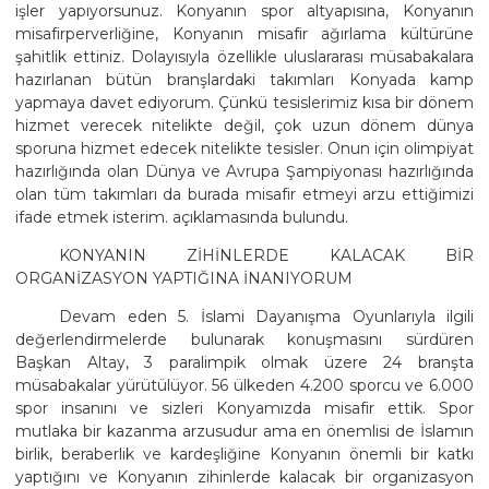
işler yapıyorsunuz. Konyanın spor altyapısına, Konyanın
misafirperverliğine, Konyanın misafir ağırlama kültürüne
şahitlik ettiniz. Dolayısıyla özellikle uluslararası müsabakalara
hazırlanan bütün branşlardaki takımları Konyada kamp
yapmaya davet ediyorum. Çünkü tesislerimiz kısa bir dönem
hizmet verecek nitelikte değil, çok uzun dönem dünya
sporuna hizmet edecek nitelikte tesisler. Onun için olimpiyat
hazırlığında olan Dünya ve Avrupa Şampiyonası hazırlığında
olan tüm takımları da burada misafir etmeyi arzu ettiğimizi
ifade etmek isterim. açıklamasında bulundu.
KONYANIN ZİHİNLERDE KALACAK BİR
ORGANİZASYON YAPTIĞINA İNANIYORUM
Devam eden 5. İslami Dayanışma Oyunlarıyla ilgili
değerlendirmelerde bulunarak konuşmasını sürdüren
Başkan Altay, 3 paralimpik olmak üzere 24 branşta
müsabakalar yürütülüyor. 56 ülkeden 4.200 sporcu ve 6.000
spor insanını ve sizleri Konyamızda misafir ettik. Spor
mutlaka bir kazanma arzusudur ama en önemlisi de İslamın
birlik, beraberlik ve kardeşliğine Konyanın önemli bir katkı
yaptığını ve Konyanın zihinlerde kalacak bir organizasyon