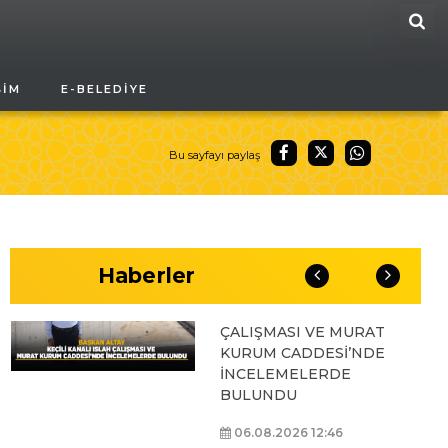
ARA
BAŞKAN ALTAY, GENÇ
ŞIM
E-BELEDIYE
KOMEK AKIL VE ZEKÂ
OYUNLARI’NIN FİNAL
TURUNDA
ÖĞRENCİLERİN
Bu sayfayı paylaş
HEYECANINI PAYLAŞTI
06.08.2026 15:06
Haberler
BAŞKAN ALTAY, KEÇİLİ
KANALI ISLAH
ÇALIŞMASI VE MURAT
KURUM CADDESİ’NDE
İNCELEMELERDE
BULUNDU
06.08.2026 12:46