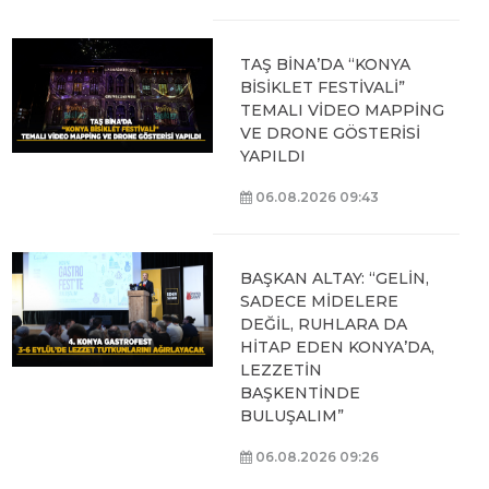
TAŞ BİNA’DA “KONYA
BİSİKLET FESTİVALİ”
TEMALI VİDEO MAPPİNG
VE DRONE GÖSTERİSİ
YAPILDI
06.08.2026 09:43
BAŞKAN ALTAY: “GELİN,
SADECE MİDELERE
DEĞİL, RUHLARA DA
HİTAP EDEN KONYA’DA,
LEZZETİN
BAŞKENTİNDE
BULUŞALIM”
06.08.2026 09:26