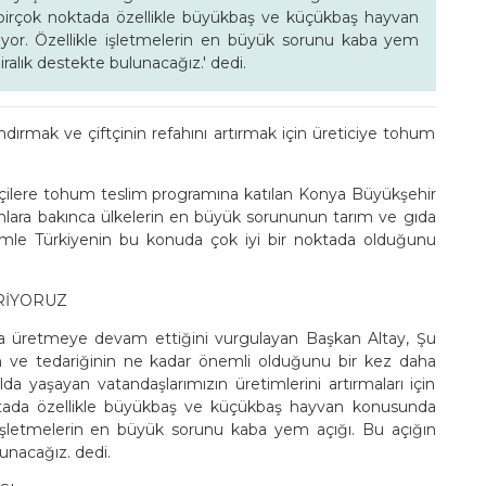
birçok noktada özellikle büyükbaş ve küçükbaş hayvan
ılıyor. Özellikle işletmelerin en büyük sorunu kaba yem
iralık destekte bulunacağız.' dedi.
ndırmak ve çiftçinin refahını artırmak için üreticiye tohum
tçilere tohum teslim programına katılan Konya Büyükşehir
lara bakınca ülkelerin en büyük sorununun tarım ve gıda
timle Türkiyenin bu konuda çok iyi bir noktada olduğunu
ERİYORUZ
a üretmeye devam ettiğini vurgulayan Başkan Altay, Şu
n ve tedariğinin ne kadar önemli olduğunu bir kez daha
lda yaşayan vatandaşlarımızın üretimlerini artırmaları için
ktada özellikle büyükbaş ve küçükbaş hayvan konusunda
kle işletmelerin en büyük sorunu kaba yem açığı. Bu açığın
unacağız. dedi.