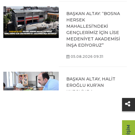
BAŞKAN ALTAY: “BOSNA
HERSEK
MAHALLESİ’NDEKİ
GENÇLERİMİZ İÇİN LİSE
MEDENİYET AKADEMİSİ
İNŞA EDİYORUZ”
05.08.2026 09:31
BAŞKAN ALTAY, HALİT
EROĞLU KUR’AN
KURSU’NDA
ÖĞRENCİLERLE BİR
ARAYA GELDİ
04.08.2026 12:07