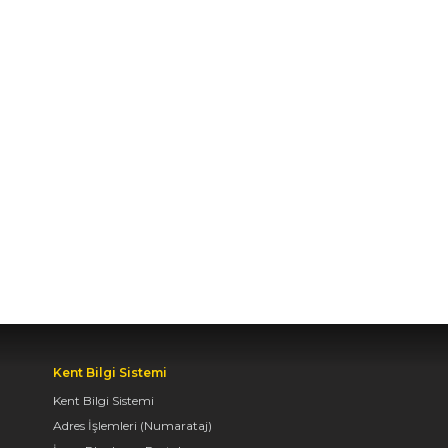
BAŞKENTİ KONYA'DA
BİSİKLET FESTİVALİ
HEYECANI BAŞLADI
07.08.2026 14:30
BAŞKAN ALTAY: “GENÇ
KOMEK VE
BİLGEHANELERDE 30
BİN ÖĞRENCİMİZ YAZ
AYLARINI BİZİMLE
BİRLİKTE GEÇİRİYOR”
07.08.2026 14:30
Kent Bilgi Sistemi
BAŞKAN ALTAY, GENÇ
Kent Bilgi Sistemi
KOMEK AKIL VE ZEKÂ
Adres İşlemleri (Numarataj)
OYUNLARI’NIN FİNAL