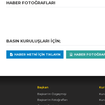
HABER FOTOĞRAFLARI
BASIN KURULUŞLARI IÇIN;
HABER METNI IÇIN TIKLAYIN
HABER FOTOĞRAFLA
Başkan
Kur
Başkan'ın Özgeçmişi
Kur
Başkan'ın Fotoğrafları
Kur