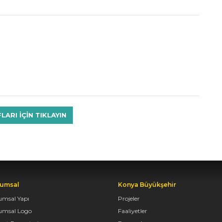
RI IÇIN TIKLAYIN
umsal
Konya Büyükşehir
umsal Yapı
Projeler
umsal Logo
Faaliyetler