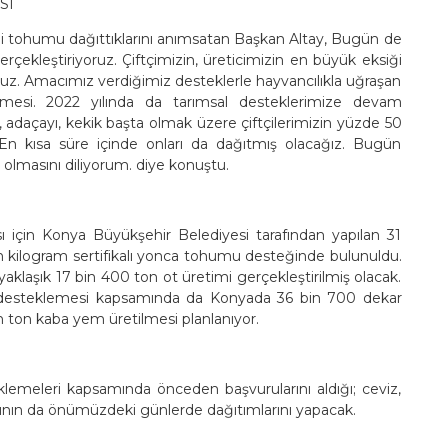
SI
iği tohumu dağıttıklarını anımsatan Başkan Altay, Bugün de
rçekleştiriyoruz. Çiftçimizin, üreticimizin en büyük eksiği
oruz. Amacımız verdiğimiz desteklerle hayvancılıkla uğraşan
iderilmesi. 2022 yılında da tarımsal desteklerimize devam
a, adaçayı, kekik başta olmak üzere çiftçilerimizin yüzde 50
z. En kısa süre içinde onları da dağıtmış olacağız. Bugün
ı olmasını diliyorum. diye konuştu.
ı için Konya Büyükşehir Belediyesi tarafından yapılan 31
bin kilogram sertifikalı yonca tohumu desteğinde bulunuldu.
klaşık 17 bin 400 ton ot üretimi gerçekleştirilmiş olacak.
desteklemesi kapsamında da Konyada 36 bin 700 dekar
n ton kaba yem üretilmesi planlanıyor.
klemeleri kapsamında önceden başvurularını aldığı; ceviz,
rının da önümüzdeki günlerde dağıtımlarını yapacak.