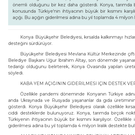
önemli olduğunu bir kez daha gösterdi. Konya, tarımda 
konusunda Türkiye'nin ihtiyacının büyük bir kısmını karş
açığı. Bu açığın giderilmesi adına bu yıl toplamda 4 milyon l
Konya Büyükşehir Belediyesi, kırsalda kalkınmayı hızla
desteğini sürdürüyor.
Büyükşehir Belediyesi Mevlana Kültür Merkezinde çif
Belediye Başkanı Uğur İbrahim Altay, son dönemde yaşanan
tedariği olduğunu belirterek, Konya Ovasında yapılan üre
söyledi.
KABA YEM AÇIĞININ GİDERİLMESİ İÇİN DESTEK V
Özellikle pandemi döneminde Konyanın Türkiye adın
anda Ukraynada ve Rusyada yaşananlar da gıda üretimini
gösterdi. Konya Büyükşehir Belediyesi olarak özellikle kırsa
ciddi desteklerde bulunuyoruz. Konya, tarımda birçok no
Türkiyenin ihtiyacının büyük bir kısmını karşılıyor. Özelli
giderilmesi adına bu yıl toplamda 4 milyon liralık destekte bul