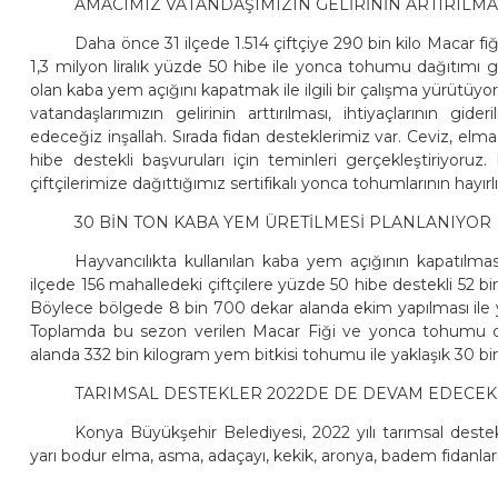
AMACIMIZ VATANDAŞIMIZIN GELİRİNİN ARTIRILMA
Daha önce 31 ilçede 1.514 çiftçiye 290 bin kilo Macar f
1,3 milyon liralık yüzde 50 hibe ile yonca tohumu dağıtımı ge
olan kaba yem açığını kapatmak ile ilgili bir çalışma yürütüy
vatandaşlarımızın gelirinin arttırılması, ihtiyaçlarının g
edeceğiz inşallah. Sırada fidan desteklerimiz var. Ceviz, elm
hibe destekli başvuruları için teminleri gerçekleştiriyoru
çiftçilerimize dağıttığımız sertifikalı yonca tohumlarının hayırl
30 BİN TON KABA YEM ÜRETİLMESİ PLANLANIYOR
Hayvancılıkta kullanılan kaba yem açığının kapatılmas
ilçede 156 mahalledeki çiftçilere yüzde 50 hibe destekli 52 
Böylece bölgede 8 bin 700 dekar alanda ekim yapılması ile ya
Toplamda bu sezon verilen Macar Fiği ve yonca tohumu 
alanda 332 bin kilogram yem bitkisi tohumu ile yaklaşık 30 bi
TARIMSAL DESTEKLER 2022DE DE DEVAM EDECEK
Konya Büyükşehir Belediyesi, 2022 yılı tarımsal deste
yarı bodur elma, asma, adaçayı, kekik, aronya, badem fidanla