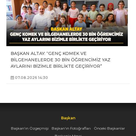
BAŞKAN ALTAY: “GENÇ KOMEK VE
BİLGEHANELERDE 30 BİN ÖĞRENCİMİZ YAZ
AYLARINI BİZİMLE BİRLİKTE GEÇİRİYOR”
07.08.2026 14:30
Başkan
Başkan'ın Özgeçmişi
Başkan'ın Fotoğrafları
Önceki Başkanlar
Başkan'a Mesaj