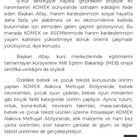
İş-Kur desteğiyle hayata geçirdikleri projeyle ev
hanımlarının KOMEK bünyesinde istihdam edildiğini ifade
eden Başkan Altay, Hanım kardeşlerimizin sosyal hayatta
daha fazla yer alabilmesi ve ev ekonomilerine katkıda
bulunmaları için elimizden gelen gayreti gösteriyoruz. Bu
manada KOMEK ve ASEMlerimizde hanım kardeşlerimizin
yaşam kalitesini yükseltmeye dönük önemli çalışmalar
yürütüyoruz. diye konuştu.
Başkan Altay, kurs merkezlerinde eğitimlerini
tamamlayan kursiyerlere Milli Eğitim Bakanlığı (MEB) onaylı
sertifika verildiğini de söyledi.
Özellikle bebek ve çocuk tekstili konusunda üretim
yapılan KOMEK Alakova Mefruşat Atölyesinde; bebek
nevresimleri, çocuk oyun çadırları, bebek oyun minderleri
gibi birçok farklı kategoride üretim yapılıyor. Ayrıca; tulum,
önlük, bone-kolluk, nevresim takımları, masa-sandalye,
bebek ve çocuk tekstil ürünleri üzerine ihtisaslaşan KOMEK
Alakova Mefruşat Atölyesinde, atık malzeme ve ham bez
çanta üretimleri, özel tasarım çantalar ile giyim ve diğer
tekstil üretimleri de gerçekleştiriliyor.