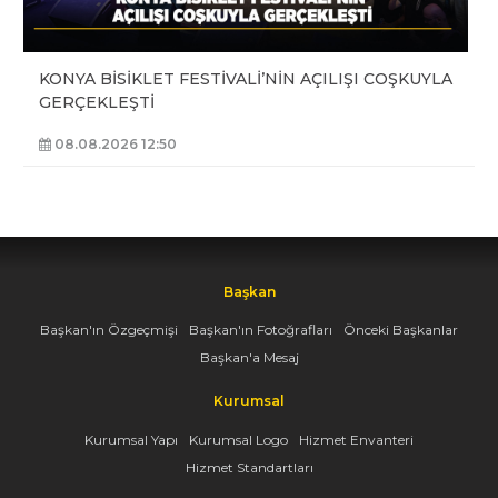
KONYA BİSİKLET FESTİVALİ’NİN AÇILIŞI COŞKUYLA
GERÇEKLEŞTİ
08.08.2026 12:50
Başkan
Başkan'ın Özgeçmişi
Başkan'ın Fotoğrafları
Önceki Başkanlar
Başkan'a Mesaj
Kurumsal
Kurumsal Yapı
Kurumsal Logo
Hizmet Envanteri
Hizmet Standartları