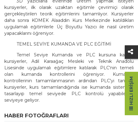
3D yazıcılarla evlerinde üretim yapmak isteyen
kursiyerler, ilk olarak uzaktan eğitimle çevrimiçi olarak
gerçekleştirilen teorik eğitimlerini tamamlıyor. Kursiyerler
daha sonra KOMEK Alaaddin Kurs Merkezinde katıldıkları
uygulamalı eğitimlerle Üç Boyutlu Yazıcı ile nasıl üretim
yapacaklarını öğreniyor.
TEMEL SEVİYE KUMANDA VE PLC EĞİTİMİ
Temel Seviye Kumanda ve PLC kursuna katılan
kursiyerler, Adil Karaağaç Mesleki ve Teknik Anadolu
Lisesinde uygulamalı eğitimlere katılarak PLC'nin temeli
olan kumanda kontrollerini öğreniyor. Kumanda
HIZLI ERIŞIM
kontrollerinin tamamlanmasının ardından PLC'yi tanıyan
kursiyerler, kurs tamamlandığında ise kumanda sistemleri
tasarlayıp temel seviyede PLC kontrolü yapabilecek
seviyeye geliyor.
HABER FOTOĞRAFLARI