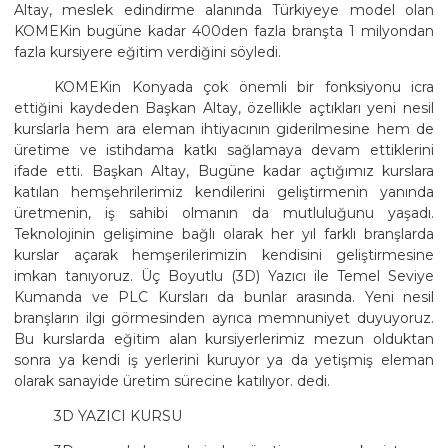
Altay, meslek edindirme alanında Türkiyeye model olan
KOMEKin bugüne kadar 400den fazla branşta 1 milyondan
fazla kursiyere eğitim verdiğini söyledi.
KOMEKin Konyada çok önemli bir fonksiyonu icra
ettiğini kaydeden Başkan Altay, özellikle açtıkları yeni nesil
kurslarla hem ara eleman ihtiyacının giderilmesine hem de
üretime ve istihdama katkı sağlamaya devam ettiklerini
ifade etti. Başkan Altay, Bugüne kadar açtığımız kurslara
katılan hemşehrilerimiz kendilerini geliştirmenin yanında
üretmenin, iş sahibi olmanın da mutluluğunu yaşadı.
Teknolojinin gelişimine bağlı olarak her yıl farklı branşlarda
kurslar açarak hemşerilerimizin kendisini geliştirmesine
imkan tanıyoruz. Üç Boyutlu (3D) Yazıcı ile Temel Seviye
Kumanda ve PLC Kursları da bunlar arasında. Yeni nesil
branşların ilgi görmesinden ayrıca memnuniyet duyuyoruz.
Bu kurslarda eğitim alan kursiyerlerimiz mezun olduktan
sonra ya kendi iş yerlerini kuruyor ya da yetişmiş eleman
olarak sanayide üretim sürecine katılıyor. dedi.
3D YAZICI KURSU