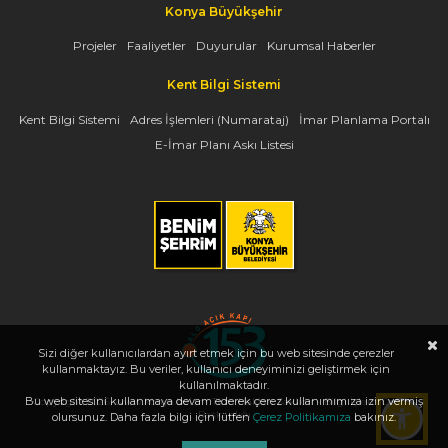
Konya Büyükşehir
Projeler
Faaliyetler
Duyurular
Kurumsal Haberler
Kent Bilgi Sistemi
Kent Bilgi Sistemi
Adres İşlemleri (Numarataj)
İmar Planlama Portalı
E-İmar Planı Askı Listesi
Sizi diğer kullanıcılardan ayırt etmek için bu web sitesinde çerezler
kullanmaktayız. Bu veriler, kullanıcı deneyiminizi geliştirmek için
kullanılmaktadır.
Bu web sitesini kullanmaya devam ederek çerez kullanımımıza izin vermiş
Copyright 2026, www.konya.bel.tr - Tüm Hakları Saklıdır - Bilgi İşlem Dairesi
Başkanlığı
olursunuz. Daha fazla bilgi için lütfen
Çerez Politikamıza
bakınız.