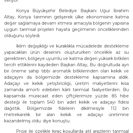
veriyor.
Konya Büyükşehir Belediye Başkanı Uğur İbrahim
Altay, Konya tarımının gelişerek ülke ekonomisine katma
değer sağlamaya devam etmesi amacıyla bölgenin yapısına
uygun tarımsal projeleri hayata geçirmenin önceliklerinden
olduğunu söyledi.
İklim değişikliği ve kuraklıkla mücadelede destekleme
yapacakları ürün desenini oluştururken öncelikle az su
gerektiren, bölgeye uyumlu ve katma değeri yüksek bitkileri
tercih ettiklerini kaydeden Başkan Altay, Bu doğrultuda ayrı
bir öneme sahip tıbbi aromatik bitkilerinden olan kekik ve
adaçayını da bölgemizde destekleme kapsamına aldık.
Adaçayı ve kekik yetiştiriciliği, üretim maliyetlerini kısa
zamanda amorti edebilen kârlı tarımsal faaliyetlerden. Bu
kapsamda müracaat eden çiftçilerimize yüzde 85 hibe
desteği ile toplam 540 bin adet kekik ve adaçayı fidesi
dağıttık. Bölgemizde fidelerin dikilmesiyle 112 bin
metrekarelik bir alan kekik ve adaçayı üretimine
kazandırılmış oldu. diye konuştu.
Proje ile özelikle kıraç koşullarda atıl arazilerin tarımsal