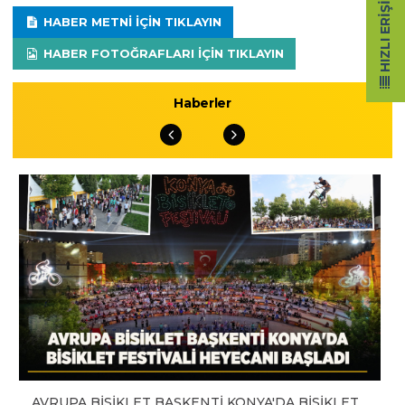
HIZLI ERIŞIM
HABER METNI IÇIN TIKLAYIN
HABER FOTOĞRAFLARI IÇIN TIKLAYIN
Haberler
AVRUPA BİSİKLET BAŞKENTİ KONYA'DA BİSİKLET