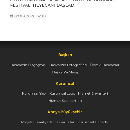
FESTİVALİ HEYECANI BAŞLADI
07.08.2026 14:30
Başkan
Başkan'ın Özgeçmişi
Başkan'ın Fotoğrafları
Önceki Başkanlar
Başkan'a Mesaj
Kurumsal
Kurumsal Yapı
Kurumsal Logo
Hizmet Envanteri
Hizmet Standartları
Konya Büyükşehir
Projeler
Faaliyetler
Duyurular
Kurumsal Haberler