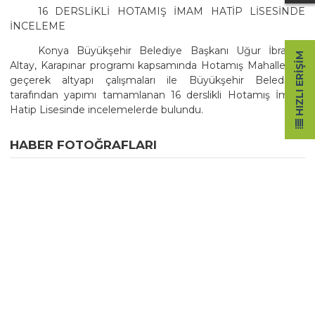
16 DERSLİKLİ HOTAMIŞ İMAM HATİP LİSESİNDE
İNCELEME
Konya Büyükşehir Belediye Başkanı Uğur İbrahim
HIZLI ERIŞIM
Altay, Karapınar programı kapsamında Hotamış Mahallesine
geçerek altyapı çalışmaları ile Büyükşehir Belediyesi
tarafından yapımı tamamlanan 16 derslikli Hotamış İmam
Hatip Lisesinde incelemelerde bulundu.
HABER FOTOĞRAFLARI