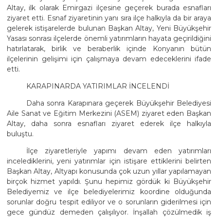
Altay, ilk olarak Emirgazi ilçesine geçerek burada esnafları
ziyaret etti. Esnaf ziyaretinin yanı sıra ilçe halkıyla da bir araya
gelerek istişarelerde bulunan Başkan Altay, Yeni Büyükşehir
Yasası sonrası ilçelerde önemli yatırımların hayata geçirildiğini
hatırlatarak, birlik ve beraberlik içinde Konyanın bütün
ilçelerinin gelişimi için çalışmaya devam edeceklerini ifade
etti.
KARAPINARDA YATIRIMLAR İNCELENDİ
Daha sonra Karapınara geçerek Büyükşehir Belediyesi
Aile Sanat ve Eğitim Merkezini (ASEM) ziyaret eden Başkan
Altay, daha sonra esnafları ziyaret ederek ilçe halkıyla
buluştu.
İlçe ziyaretleriyle yapımı devam eden yatırımları
incelediklerini, yeni yatırımlar için istişare ettiklerini belirten
Başkan Altay, Altyapı konusunda çok uzun yıllar yapılamayan
birçok hizmet yapıldı. Şunu hepimiz gördük ki Büyükşehir
Belediyemiz ve ilçe belediyelerimiz koordine olduğunda
sorunlar doğru tespit ediliyor ve o sorunların giderilmesi için
gece gündüz demeden çalışılıyor. İnşallah çözülmedik iş