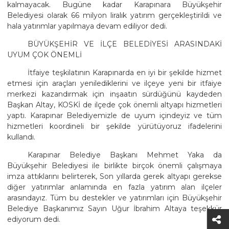
kalmayacak. Bugüne kadar Karapınara Büyükşehir
Belediyesi olarak 66 milyon liralık yatırım gerçekleştirildi ve
hala yatırımlar yapılmaya devam ediliyor dedi.
BÜYÜKŞEHİR VE İLÇE BELEDİYESİ ARASINDAKİ
UYUM ÇOK ÖNEMLİ
İtfaiye teşkilatının Karapınarda en iyi bir şekilde hizmet
etmesi için araçları yenilediklerini ve ilçeye yeni bir itfaiye
merkezi kazandırmak için inşaatın sürdüğünü kaydeden
Başkan Altay, KOSKİ de ilçede çok önemli altyapı hizmetleri
yaptı. Karapınar Belediyemizle de uyum içindeyiz ve tüm
hizmetleri koordineli bir şekilde yürütüyoruz ifadelerini
kullandı.
Karapınar Belediye Başkanı Mehmet Yaka da
Büyükşehir Belediyesi ile birlikte birçok önemli çalışmaya
imza attıklarını belirterek, Son yıllarda gerek altyapı gerekse
diğer yatırımlar anlamında en fazla yatırım alan ilçeler
arasındayız. Tüm bu destekler ve yatırımları için Büyükşehir
Belediye Başkanımız Sayın Uğur İbrahim Altaya teşekkür
ediyorum dedi.