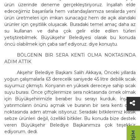
ürün üzerinde deneme gerçekleştiriyoruz. İnşallah elde
edeceğimiz başarılarla hem vatandaşlarımıza seralarda yeni
ürün üretmeleri için imkan sunacağız hem de açık alandaki
ürünler için çeşitlilik oluşacak. Buradaki temel amaç daha az
su kullanan ve daha çok gelir elde edilen türleri
yetiştirebilmek. Büyükşehir Belediyesi olarak bu konuda
öncü olabilmek için çaba sarf ediyoruz. diye konuştu.
BÖLGENİN BİR SERA KENTİ OLMA NOKTASINDA
ADIM ATTIK
Akşehir Belediye Başkanı Salih Akkaya, Önceki yıllarda
yoğun çalışmalarla 63 derecelik saniyede 45 litre debilik sıcak
suyumuz çıkmıştı. Konyanın en yüksek dereceye sahip sıcak
suyu burası. Önce çiftçilerimize sera noktasında örnek olmak
için Büyükşehirimizle beraber bu serayı kurduk. İnşallah
yatırımcıların önünü açmak ve buranın bir sera kenti olma
noktasında adım atmak istiyoruz. Seradaki bitkilerimiz klasik
sebze ürünleri değil, özellikli bitkiler. Bu konuda bize destek
veren Büyükşehir Belediye Başkanımıza çok teşekkür
ediyorum. dedi.