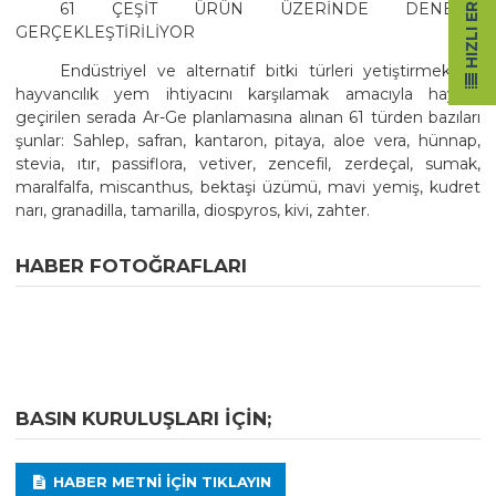
HIZLI ERIŞIM
61 ÇEŞİT ÜRÜN ÜZERİNDE DENEME
GERÇEKLEŞTİRİLİYOR
Endüstriyel ve alternatif bitki türleri yetiştirmek ve
hayvancılık yem ihtiyacını karşılamak amacıyla hayata
geçirilen serada Ar-Ge planlamasına alınan 61 türden bazıları
şunlar: Sahlep, safran, kantaron, pitaya, aloe vera, hünnap,
stevia, ıtır, passiflora, vetiver, zencefil, zerdeçal, sumak,
maralfalfa, miscanthus, bektaşi üzümü, mavi yemiş, kudret
narı, granadilla, tamarilla, diospyros, kivi, zahter.
HABER FOTOĞRAFLARI
BASIN KURULUŞLARI IÇIN;
HABER METNI IÇIN TIKLAYIN