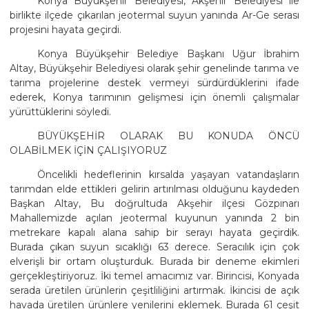
Konya Büyükşehir Belediyesi, Akşehir Belediyesi ile
birlikte ilçede çıkarılan jeotermal suyun yanında Ar-Ge serası
projesini hayata geçirdi.
Konya Büyükşehir Belediye Başkanı Uğur İbrahim
Altay, Büyükşehir Belediyesi olarak şehir genelinde tarıma ve
tarıma projelerine destek vermeyi sürdürdüklerini ifade
ederek, Konya tarımının gelişmesi için önemli çalışmalar
yürüttüklerini söyledi.
BÜYÜKŞEHİR OLARAK BU KONUDA ÖNCÜ
OLABİLMEK İÇİN ÇALIŞIYORUZ
Öncelikli hedeflerinin kırsalda yaşayan vatandaşların
tarımdan elde ettikleri gelirin artırılması olduğunu kaydeden
Başkan Altay, Bu doğrultuda Akşehir ilçesi Gözpınarı
Mahallemizde açılan jeotermal kuyunun yanında 2 bin
metrekare kapalı alana sahip bir serayı hayata geçirdik.
Burada çıkan suyun sıcaklığı 63 derece. Seracılık için çok
elverişli bir ortam oluşturduk. Burada bir deneme ekimleri
gerçekleştiriyoruz. İki temel amacımız var. Birincisi, Konyada
serada üretilen ürünlerin çeşitliliğini artırmak. İkincisi de açık
havada üretilen ürünlere yenilerini eklemek. Burada 61 çeşit