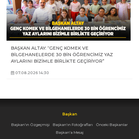
BAŞKAN ALTAY: “GENÇ KOMEK VE
BİLGEHANELERDE 30 BİN ÖĞRENCİMİZ YAZ
AYLARINI BİZİMLE BİRLİKTE GEÇİRİYOR”
07.08.2026 14:30
Başkan
Başkan'ın Özgeçmişi
Başkan'ın Fotoğrafları
Önceki Başkanlar
Başkan'a Mesaj