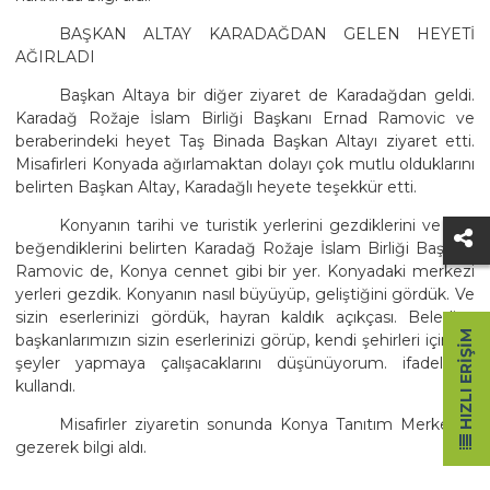
BAŞKAN ALTAY KARADAĞDAN GELEN HEYETİ
AĞIRLADI
Başkan Altaya bir diğer ziyaret de Karadağdan geldi.
Karadağ Rožaje İslam Birliği Başkanı Ernad Ramovic ve
beraberindeki heyet Taş Binada Başkan Altayı ziyaret etti.
Misafirleri Konyada ağırlamaktan dolayı çok mutlu olduklarını
belirten Başkan Altay, Karadağlı heyete teşekkür etti.
Konyanın tarihi ve turistik yerlerini gezdiklerini ve çok
beğendiklerini belirten Karadağ Rožaje İslam Birliği Başkanı
Ramovic de, Konya cennet gibi bir yer. Konyadaki merkezi
yerleri gezdik. Konyanın nasıl büyüyüp, geliştiğini gördük. Ve
sizin eserlerinizi gördük, hayran kaldık açıkçası. Belediye
HIZLI ERIŞIM
başkanlarımızın sizin eserlerinizi görüp, kendi şehirleri için bir
şeyler yapmaya çalışacaklarını düşünüyorum. ifadelerini
kullandı.
Misafirler ziyaretin sonunda Konya Tanıtım Merkezini
gezerek bilgi aldı.