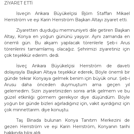
ZİYARET ETTİ
İsveçin Ankara Büyükelçisi Björn Staffan Mikael
Herrström ve eşi Karin Herrström Başkan Altayı ziyaret etti.
Ziyaretten duyduğu memnuniyeti dile getiren Başkan
Altay, Konya en yoğun gününü yaşıyor. Aynı zamanda en
önemli gün. Bu akşam yapılacak törenlerle Şeb-i Arus
törenlerini tamamlamış olacağız. Şehrimizi ziyaretiniz için
çok teşekkür ederim. dedi.
İsveç Ankara Büyükelçisi Herrström de daveti
dolayısıyla Başkan Altaya teşekkür ederek, Böyle önemli bir
günde tekrar Konyaya gelmek benim için büyük onur. Şeb-i
Arusu daha önceden duymuştum ama geçen yıl
gelemedim. Sizin ziyaretinizden sonra artık gelmem ve bu
güzel etkinliği görmem gerekiyor diye düşündüm. Böyle
yoğun bir günde bizleri ağırladığınız için, vakit ayırdığınız için
çok minnettarım. diye konuştu.
Taş Binada bulunan Konya Tanıtım Merkezini de
gezen Herrström ve eşi Karin Herrström, Konyanın tarihi
hakkında bilgi aldı.