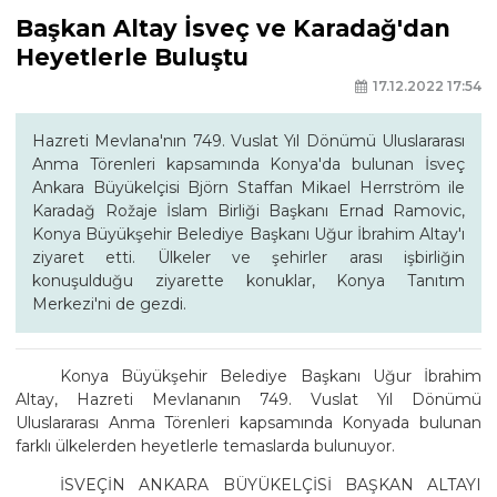
Başkan Altay İsveç ve Karadağ'dan
Heyetlerle Buluştu
17.12.2022 17:54
Hazreti Mevlana'nın 749. Vuslat Yıl Dönümü Uluslararası
Anma Törenleri kapsamında Konya'da bulunan İsveç
Ankara Büyükelçisi Björn Staffan Mikael Herrström ile
Karadağ Rožaje İslam Birliği Başkanı Ernad Ramovic,
Konya Büyükşehir Belediye Başkanı Uğur İbrahim Altay'ı
ziyaret etti. Ülkeler ve şehirler arası işbirliğin
konuşulduğu ziyarette konuklar, Konya Tanıtım
Merkezi'ni de gezdi.
Konya Büyükşehir Belediye Başkanı Uğur İbrahim
Altay, Hazreti Mevlananın 749. Vuslat Yıl Dönümü
Uluslararası Anma Törenleri kapsamında Konyada bulunan
farklı ülkelerden heyetlerle temaslarda bulunuyor.
İSVEÇİN ANKARA BÜYÜKELÇİSİ BAŞKAN ALTAYI