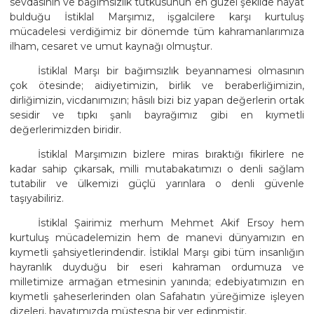
sevdasının ve bağımsızlık tutkusunun en güzel şekilde hayat
bulduğu İstiklal Marşımız, işgalcilere karşı kurtuluş
mücadelesi verdiğimiz bir dönemde tüm kahramanlarımıza
ilham, cesaret ve umut kaynağı olmuştur.
İstiklal Marşı bir bağımsızlık beyannamesi olmasının
çok ötesinde; aidiyetimizin, birlik ve beraberliğimizin,
dirliğimizin, vicdanımızın; hâsılı bizi biz yapan değerlerin ortak
sesidir ve tıpkı şanlı bayrağımız gibi en kıymetli
değerlerimizden biridir.
İstiklal Marşımızın bizlere miras bıraktığı fikirlere ne
kadar sahip çıkarsak, milli mutabakatımızı o denli sağlam
tutabilir ve ülkemizi güçlü yarınlara o denli güvenle
taşıyabiliriz.
İstiklal Şairimiz merhum Mehmet Akif Ersoy hem
kurtuluş mücadelemizin hem de manevi dünyamızın en
kıymetli şahsiyetlerindendir. İstiklal Marşı gibi tüm insanlığın
hayranlık duyduğu bir eseri kahraman ordumuza ve
milletimize armağan etmesinin yanında; edebiyatımızın en
kıymetli şaheserlerinden olan Safahatın yüreğimize işleyen
dizeleri, hayatımızda müstesna bir yer edinmiştir.