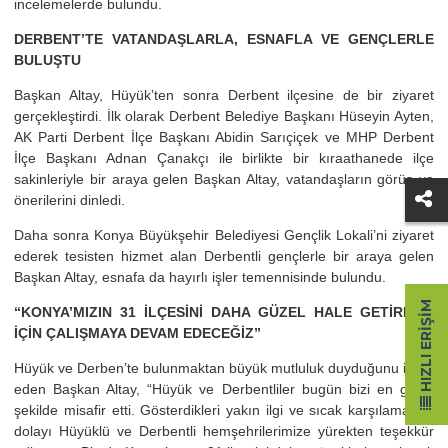
incelemelerde bulundu.
DERBENT’TE VATANDAŞLARLA, ESNAFLA VE GENÇLERLE
BULUŞTU
Başkan Altay, Hüyük’ten sonra Derbent ilçesine de bir ziyaret
gerçekleştirdi. İlk olarak Derbent Belediye Başkanı Hüseyin Ayten,
AK Parti Derbent İlçe Başkanı Abidin Sarıçiçek ve MHP Derbent
İlçe Başkanı Adnan Çanakçı ile birlikte bir kıraathanede ilçe
sakinleriyle bir araya gelen Başkan Altay, vatandaşların görüş ve
önerilerini dinledi.
Daha sonra Konya Büyükşehir Belediyesi Gençlik Lokali’ni ziyaret
ederek tesisten hizmet alan Derbentli gençlerle bir araya gelen
Başkan Altay, esnafa da hayırlı işler temennisinde bulundu.
HIZLI ERIŞIM
“KONYA’MIZIN 31 İLÇESİNİ DAHA GÜZEL HALE GETİRMEK
İÇİN ÇALIŞMAYA DEVAM EDECEĞİZ”
Hüyük ve Derben’te bulunmaktan büyük mutluluk duyduğunu ifade
eden Başkan Altay, “Hüyük ve Derbentliler bugün bizi en güzel
şekilde misafir etti. Gösterdikleri yakın ilgi ve sıcak karşılamadan
dolayı Hüyüklü ve Derbentli hemşehrilerimize yürekten teşekkür