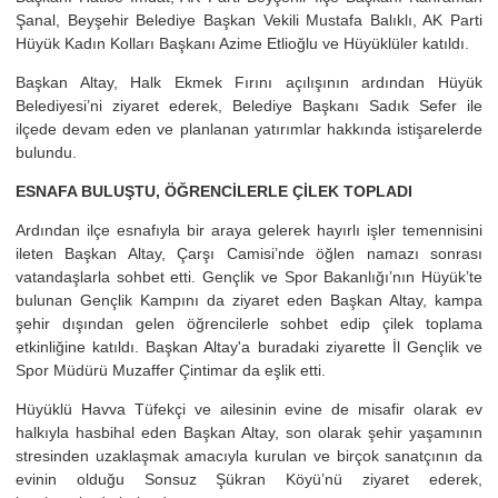
Şanal, Beyşehir Belediye Başkan Vekili Mustafa Balıklı, AK Parti
Hüyük Kadın Kolları Başkanı Azime Etlioğlu ve Hüyüklüler katıldı.
Başkan Altay, Halk Ekmek Fırını açılışının ardından Hüyük
Belediyesi’ni ziyaret ederek, Belediye Başkanı Sadık Sefer ile
ilçede devam eden ve planlanan yatırımlar hakkında istişarelerde
bulundu.
ESNAFA BULUŞTU, ÖĞRENCİLERLE ÇİLEK TOPLADI
Ardından ilçe esnafıyla bir araya gelerek hayırlı işler temennisini
ileten Başkan Altay, Çarşı Camisi’nde öğlen namazı sonrası
vatandaşlarla sohbet etti. Gençlik ve Spor Bakanlığı’nın Hüyük’te
bulunan Gençlik Kampını da ziyaret eden Başkan Altay, kampa
şehir dışından gelen öğrencilerle sohbet edip çilek toplama
etkinliğine katıldı. Başkan Altay'a buradaki ziyarette İl Gençlik ve
Spor Müdürü Muzaffer Çintimar da eşlik etti.
Hüyüklü Havva Tüfekçi ve ailesinin evine de misafir olarak ev
halkıyla hasbihal eden Başkan Altay, son olarak şehir yaşamının
stresinden uzaklaşmak amacıyla kurulan ve birçok sanatçının da
evinin olduğu Sonsuz Şükran Köyü’nü ziyaret ederek,