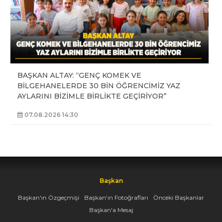
BAŞKAN ALTAY: “GENÇ KOMEK VE
BİLGEHANELERDE 30 BİN ÖĞRENCİMİZ YAZ
AYLARINI BİZİMLE BİRLİKTE GEÇİRİYOR”
07.08.2026 14:30
Başkan
Başkan'ın Özgeçmişi
Başkan'ın Fotoğrafları
Önceki Başkanlar
Başkan'a Mesaj