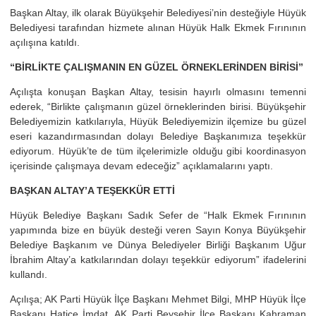
Başkan Altay, ilk olarak Büyükşehir Belediyesi’nin desteğiyle Hüyük
Belediyesi tarafından hizmete alınan Hüyük Halk Ekmek Fırınının
açılışına katıldı.
“BİRLİKTE ÇALIŞMANIN EN GÜZEL ÖRNEKLERİNDEN BİRİSİ”
Açılışta konuşan Başkan Altay, tesisin hayırlı olmasını temenni
ederek, “Birlikte çalışmanın güzel örneklerinden birisi. Büyükşehir
Belediyemizin katkılarıyla, Hüyük Belediyemizin ilçemize bu güzel
eseri kazandırmasından dolayı Belediye Başkanımıza teşekkür
ediyorum. Hüyük’te de tüm ilçelerimizle olduğu gibi koordinasyon
içerisinde çalışmaya devam edeceğiz” açıklamalarını yaptı.
BAŞKAN ALTAY’A TEŞEKKÜR ETTİ
Hüyük Belediye Başkanı Sadık Sefer de “Halk Ekmek Fırınının
yapımında bize en büyük desteği veren Sayın Konya Büyükşehir
Belediye Başkanım ve Dünya Belediyeler Birliği Başkanım Uğur
İbrahim Altay’a katkılarından dolayı teşekkür ediyorum” ifadelerini
kullandı.
Açılışa; AK Parti Hüyük İlçe Başkanı Mehmet Bilgi, MHP Hüyük İlçe
Başkanı Hatice İmdat, AK Parti Beyşehir İlçe Başkanı Kahraman