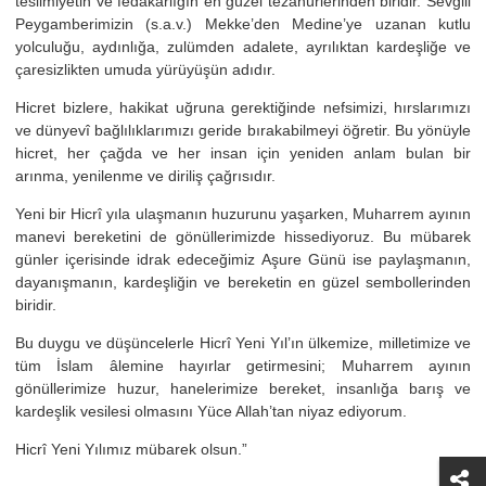
teslimiyetin ve fedakârlığın en güzel tezahürlerinden biridir. Sevgili
Peygamberimizin (s.a.v.) Mekke’den Medine’ye uzanan kutlu
yolculuğu, aydınlığa, zulümden adalete, ayrılıktan kardeşliğe ve
çaresizlikten umuda yürüyüşün adıdır.
Hicret bizlere, hakikat uğruna gerektiğinde nefsimizi, hırslarımızı
ve dünyevî bağlılıklarımızı geride bırakabilmeyi öğretir. Bu yönüyle
hicret, her çağda ve her insan için yeniden anlam bulan bir
arınma, yenilenme ve diriliş çağrısıdır.
Yeni bir Hicrî yıla ulaşmanın huzurunu yaşarken, Muharrem ayının
manevi bereketini de gönüllerimizde hissediyoruz. Bu mübarek
günler içerisinde idrak edeceğimiz Aşure Günü ise paylaşmanın,
dayanışmanın, kardeşliğin ve bereketin en güzel sembollerinden
biridir.
Bu duygu ve düşüncelerle Hicrî Yeni Yıl’ın ülkemize, milletimize ve
tüm İslam âlemine hayırlar getirmesini; Muharrem ayının
gönüllerimize huzur, hanelerimize bereket, insanlığa barış ve
kardeşlik vesilesi olmasını Yüce Allah’tan niyaz ediyorum.
Hicrî Yeni Yılımız mübarek olsun.”