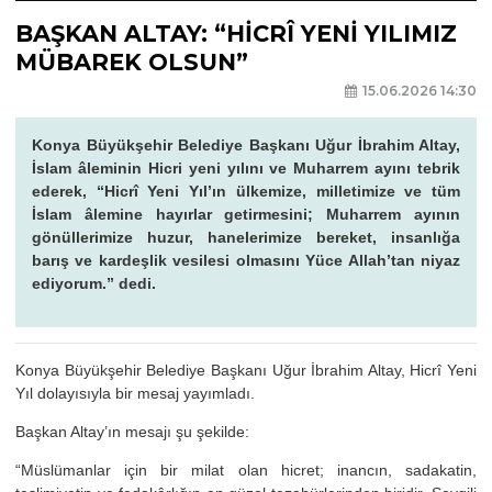
BAŞKAN ALTAY: “HİCRÎ YENİ YILIMIZ
MÜBAREK OLSUN”
15.06.2026 14:30
Konya Büyükşehir Belediye Başkanı Uğur İbrahim Altay,
İslam âleminin Hicri yeni yılını ve Muharrem ayını tebrik
ederek, “Hicrî Yeni Yıl’ın ülkemize, milletimize ve tüm
İslam âlemine hayırlar getirmesini; Muharrem ayının
gönüllerimize huzur, hanelerimize bereket, insanlığa
barış ve kardeşlik vesilesi olmasını Yüce Allah’tan niyaz
ediyorum.” dedi.
Konya Büyükşehir Belediye Başkanı Uğur İbrahim Altay, Hicrî Yeni
Yıl dolayısıyla bir mesaj yayımladı.
Başkan Altay’ın mesajı şu şekilde:
“Müslümanlar için bir milat olan hicret; inancın, sadakatin,