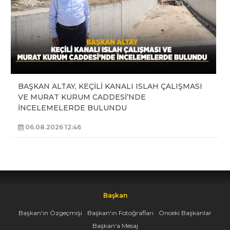
BAŞKAN ALTAY, KEÇİLİ KANALI ISLAH ÇALIŞMASI
VE MURAT KURUM CADDESİ’NDE
İNCELEMELERDE BULUNDU
06.08.2026 12:46
Başkan
Başkan'ın Özgeçmişi
Başkan'ın Fotoğrafları
Önceki Başkanlar
Başkan'a Mesaj