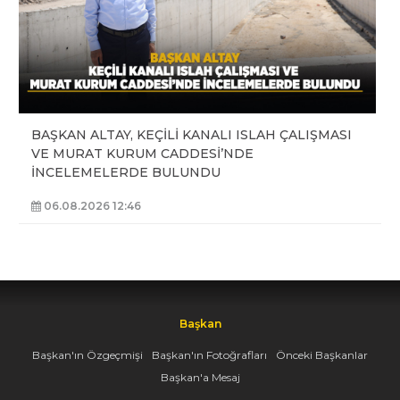
BAŞKAN ALTAY, KEÇİLİ KANALI ISLAH ÇALIŞMASI
VE MURAT KURUM CADDESİ’NDE
İNCELEMELERDE BULUNDU
06.08.2026 12:46
Başkan
Başkan'ın Özgeçmişi
Başkan'ın Fotoğrafları
Önceki Başkanlar
Başkan'a Mesaj