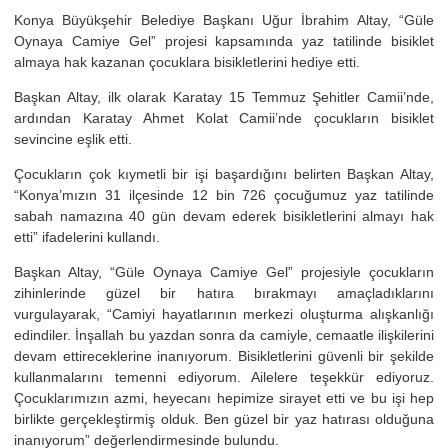
Konya Büyükşehir Belediye Başkanı Uğur İbrahim Altay, “Güle
Oynaya Camiye Gel” projesi kapsamında yaz tatilinde bisiklet
almaya hak kazanan çocuklara bisikletlerini hediye etti.
Başkan Altay, ilk olarak Karatay 15 Temmuz Şehitler Camii’nde,
ardından Karatay Ahmet Kolat Camii’nde çocukların bisiklet
sevincine eşlik etti.
Çocukların çok kıymetli bir işi başardığını belirten Başkan Altay,
“Konya’mızın 31 ilçesinde 12 bin 726 çocuğumuz yaz tatilinde
sabah namazına 40 gün devam ederek bisikletlerini almayı hak
etti” ifadelerini kullandı.
Başkan Altay, “Güle Oynaya Camiye Gel” projesiyle çocukların
zihinlerinde güzel bir hatıra bırakmayı amaçladıklarını
vurgulayarak, “Camiyi hayatlarının merkezi oluşturma alışkanlığı
edindiler. İnşallah bu yazdan sonra da camiyle, cemaatle ilişkilerini
devam ettireceklerine inanıyorum. Bisikletlerini güvenli bir şekilde
kullanmalarını temenni ediyorum. Ailelere teşekkür ediyoruz.
Çocuklarımızın azmi, heyecanı hepimize sirayet etti ve bu işi hep
birlikte gerçekleştirmiş olduk. Ben güzel bir yaz hatırası olduğuna
inanıyorum” değerlendirmesinde bulundu.