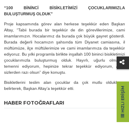
“100 BİNİNCİ BİSİKLETİMİZİ ÇOCUKLARIMIZLA
BULUŞTURMUŞ OLDUK”
Proje kapsamında görev alan herkese teşekkür eden Başkan
Altay, “Tabii burada bir teşekkür de din görevlilerimize, cami
imamlarımızın. Hocalarımız da burada çok büyük gayret gösterdi.
Burada değerli hocamızın şahsında tüm Diyanet camiasına, il
müftümüze, ilçe müftülerimize ve cami imamlarımıza da teşekkür
ediyoruz. Bu yılki programla birlikte inşallah 100 bininci bisikletimizi
çocuklarımızla buluşturmuş olduk. Hayırlı, uğurlu olmasını
temenni ediyorum, hepinize tekrar teşekkür ediyorum, Allah
sizlerden razı olsun” diye konuştu.
Bisikletlerini teslim alan çocuklar da çok mutlu olduklarını
HIZLI ERIŞIM
belirterek, Başkan Altay’a teşekkür etti.
HABER FOTOĞRAFLARI