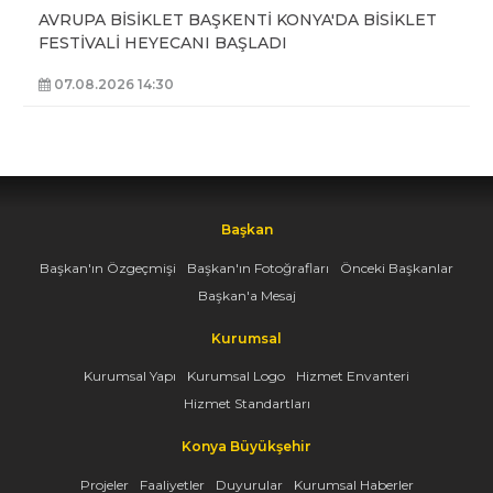
AVRUPA BİSİKLET BAŞKENTİ KONYA'DA BİSİKLET
FESTİVALİ HEYECANI BAŞLADI
07.08.2026 14:30
Başkan
Başkan'ın Özgeçmişi
Başkan'ın Fotoğrafları
Önceki Başkanlar
Başkan'a Mesaj
Kurumsal
Kurumsal Yapı
Kurumsal Logo
Hizmet Envanteri
Hizmet Standartları
Konya Büyükşehir
Projeler
Faaliyetler
Duyurular
Kurumsal Haberler