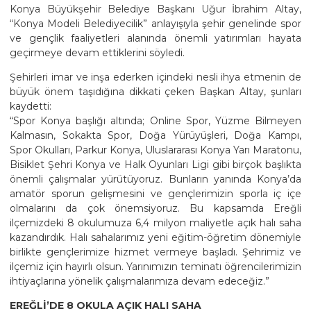
Konya Büyükşehir Belediye Başkanı Uğur İbrahim Altay,
“Konya Modeli Belediyecilik” anlayışıyla şehir genelinde spor
ve gençlik faaliyetleri alanında önemli yatırımları hayata
geçirmeye devam ettiklerini söyledi.
Şehirleri imar ve inşa ederken içindeki nesli ihya etmenin de
büyük önem taşıdığına dikkati çeken Başkan Altay, şunları
kaydetti:
“Spor Konya başlığı altında; Online Spor, Yüzme Bilmeyen
Kalmasın, Sokakta Spor, Doğa Yürüyüşleri, Doğa Kampı,
Spor Okulları, Parkur Konya, Uluslararası Konya Yarı Maratonu,
Bisiklet Şehri Konya ve Halk Oyunları Ligi gibi birçok başlıkta
önemli çalışmalar yürütüyoruz. Bunların yanında Konya’da
amatör sporun gelişmesini ve gençlerimizin sporla iç içe
olmalarını da çok önemsiyoruz. Bu kapsamda Ereğli
ilçemizdeki 8 okulumuza 6,4 milyon maliyetle açık halı saha
kazandırdık. Halı sahalarımız yeni eğitim-öğretim dönemiyle
birlikte gençlerimize hizmet vermeye başladı. Şehrimiz ve
ilçemiz için hayırlı olsun. Yarınımızın teminatı öğrencilerimizin
ihtiyaçlarına yönelik çalışmalarımıza devam edeceğiz.”
EREĞLİ’DE 8 OKULA AÇIK HALI SAHA