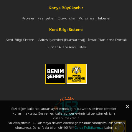
Konya Büyükşehir
Projeler
Faaliyetler
Duyurular
Kurumsal Haberler
Kent Bilgi Sistemi
Kent Bilgi Sistemi
Adres İşlemleri (Numarataj)
İmar Planlama Portalı
E-İmar Planı Askı Listesi
Sizi diğer kullanıcılardan ayırt etmek için bu web sitesinde çerezler
kullanmaktayız. Bu veriler, kullanıcı deneyiminizi geliştirmek için
kullanılmaktadır.
Bu web sitesini kullanmaya devam ederek çerez kullanımımıza izin vermiş
Copyright 2026, www.konya.bel.tr - Tüm Hakları Saklıdır - Bilgi İşlem Dairesi
Başkanlığı
olursunuz. Daha fazla bilgi için lütfen
Çerez Politikamıza
bakınız.