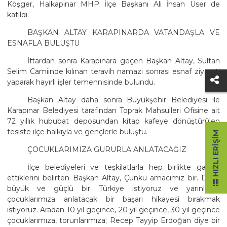
Köşger, Halkapınar MHP İlçe Başkanı Ali İhsan User de
katıldı.
BAŞKAN ALTAY KARAPINARDA VATANDAŞLA VE
ESNAFLA BULUŞTU
İftardan sonra Karapınara geçen Başkan Altay, Sultan
Selim Camiinde kılınan teravih namazı sonrası esnaf ziyareti
yaparak hayırlı işler temennisinde bulundu.
Başkan Altay daha sonra Büyükşehir Belediyesi ile
Karapınar Belediyesi tarafından Toprak Mahsulleri Ofisine ait
72 yıllık hububat deposundan kitap kafeye dönüştürülen
tesiste ilçe halkıyla ve gençlerle buluştu.
HIZLI ERIŞIM
ÇOCUKLARIMIZA GURURLA ANLATACAĞIZ
İlçe belediyeleri ve teşkilatlarla hep birlikte gayret
ettiklerini belirten Başkan Altay, Çünkü amacımız bir. Daha
büyük ve güçlü bir Türkiye istiyoruz ve yarınlarda
çocuklarımıza anlatacak bir başarı hikayesi bırakmak
istiyoruz. Aradan 10 yıl geçince, 20 yıl geçince, 30 yıl geçince
çocuklarımıza, torunlarımıza; Recep Tayyip Erdoğan diye bir