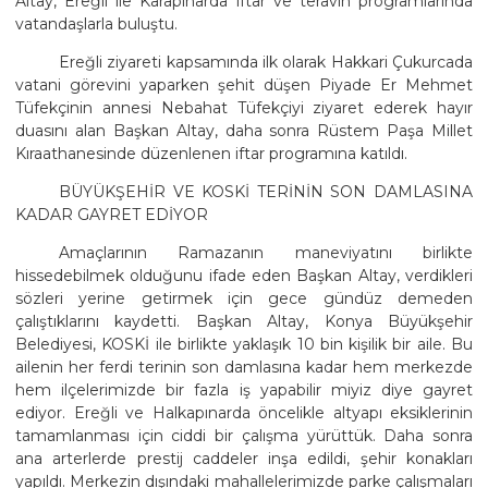
Altay, Ereğli ile Karapınarda iftar ve teravih programlarında
vatandaşlarla buluştu.
Ereğli ziyareti kapsamında ilk olarak Hakkari Çukurcada
vatani görevini yaparken şehit düşen Piyade Er Mehmet
Tüfekçinin annesi Nebahat Tüfekçiyi ziyaret ederek hayır
duasını alan Başkan Altay, daha sonra Rüstem Paşa Millet
Kıraathanesinde düzenlenen iftar programına katıldı.
BÜYÜKŞEHİR VE KOSKİ TERİNİN SON DAMLASINA
KADAR GAYRET EDİYOR
Amaçlarının Ramazanın maneviyatını birlikte
hissedebilmek olduğunu ifade eden Başkan Altay, verdikleri
sözleri yerine getirmek için gece gündüz demeden
çalıştıklarını kaydetti. Başkan Altay, Konya Büyükşehir
Belediyesi, KOSKİ ile birlikte yaklaşık 10 bin kişilik bir aile. Bu
ailenin her ferdi terinin son damlasına kadar hem merkezde
hem ilçelerimizde bir fazla iş yapabilir miyiz diye gayret
ediyor. Ereğli ve Halkapınarda öncelikle altyapı eksiklerinin
tamamlanması için ciddi bir çalışma yürüttük. Daha sonra
ana arterlerde prestij caddeler inşa edildi, şehir konakları
yapıldı. Merkezin dışındaki mahallelerimizde parke çalışmaları