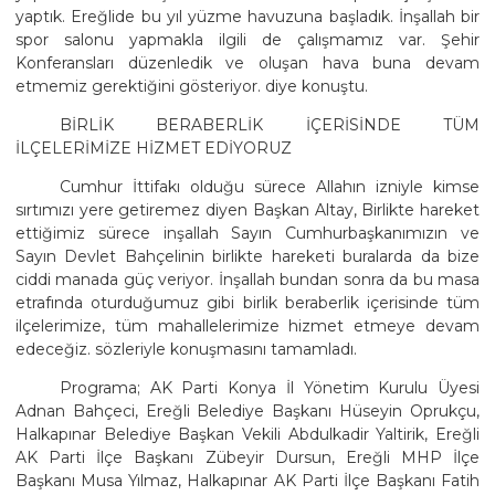
yaptık. Ereğlide bu yıl yüzme havuzuna başladık. İnşallah bir
spor salonu yapmakla ilgili de çalışmamız var. Şehir
Konferansları düzenledik ve oluşan hava buna devam
etmemiz gerektiğini gösteriyor. diye konuştu.
BİRLİK BERABERLİK İÇERİSİNDE TÜM
İLÇELERİMİZE HİZMET EDİYORUZ
Cumhur İttifakı olduğu sürece Allahın izniyle kimse
sırtımızı yere getiremez diyen Başkan Altay, Birlikte hareket
ettiğimiz sürece inşallah Sayın Cumhurbaşkanımızın ve
Sayın Devlet Bahçelinin birlikte hareketi buralarda da bize
ciddi manada güç veriyor. İnşallah bundan sonra da bu masa
etrafında oturduğumuz gibi birlik beraberlik içerisinde tüm
ilçelerimize, tüm mahallelerimize hizmet etmeye devam
edeceğiz. sözleriyle konuşmasını tamamladı.
Programa; AK Parti Konya İl Yönetim Kurulu Üyesi
Adnan Bahçeci, Ereğli Belediye Başkanı Hüseyin Oprukçu,
Halkapınar Belediye Başkan Vekili Abdulkadir Yaltirik, Ereğli
AK Parti İlçe Başkanı Zübeyir Dursun, Ereğli MHP İlçe
Başkanı Musa Yılmaz, Halkapınar AK Parti İlçe Başkanı Fatih