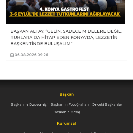
BAŞKAN ALTAY: “GELİN, SADECE MİDELERE DEĞİL,
RUHLARA DA HİTAP EDEN KONYA’DA, LEZZETİN
BAŞKENTİNDE BULUŞALIM”
06.08.2026 09:26
Başkan
Başkan'ın Özgeçmişi
Başkan'ın Fotoğrafları
Önceki Başkanlar
Başkan'a Mesaj
Kurumsal