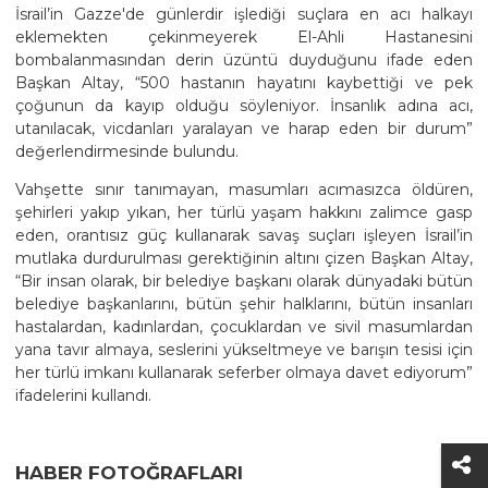
İsrail’in Gazze'de günlerdir işlediği suçlara en acı halkayı
eklemekten çekinmeyerek El-Ahli Hastanesini
bombalanmasından derin üzüntü duyduğunu ifade eden
Başkan Altay, “500 hastanın hayatını kaybettiği ve pek
çoğunun da kayıp olduğu söyleniyor. İnsanlık adına acı,
utanılacak, vicdanları yaralayan ve harap eden bir durum”
değerlendirmesinde bulundu.
Vahşette sınır tanımayan, masumları acımasızca öldüren,
şehirleri yakıp yıkan, her türlü yaşam hakkını zalimce gasp
eden, orantısız güç kullanarak savaş suçları işleyen İsrail’in
mutlaka durdurulması gerektiğinin altını çizen Başkan Altay,
“Bir insan olarak, bir belediye başkanı olarak dünyadaki bütün
belediye başkanlarını, bütün şehir halklarını, bütün insanları
hastalardan, kadınlardan, çocuklardan ve sivil masumlardan
yana tavır almaya, seslerini yükseltmeye ve barışın tesisi için
her türlü imkanı kullanarak seferber olmaya davet ediyorum”
ifadelerini kullandı.
HABER FOTOĞRAFLARI