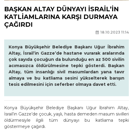
BAŞKAN ALTAY DÜNYAYI İSRAİL’İN
KATLİAMLARINA KARŞI DURMAYA
ÇAĞIRDI
18.10.2023 11:14
Konya Büyükşehir Belediye Başkanı Uğur İbrahim
Altay, İsrail’in Gazze’de hastane vurarak aralarında
çok sayıda çocuğun da bulunduğu en az 500 sivilin
acımasızca öldürülmesine tepki gösterdi. Başkan
Altay, tüm insanlığı sivil masumlardan yana tavır
almaya ve bu katliama sesini yükselterek barışın
tesis edilmesini için seferber olmaya davet etti.
Konya Büyükşehir Belediye Başkanı Uğur İbrahim Altay,
İsrail’in Gazze’de çocuk, yaşlı, hasta demeden masum sivilleri
öldürmesiyle ilgili tüm dünyayı bu katliama tepki
göstermeye çağırdı.