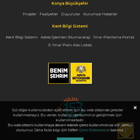
Konya Büyükşehir
Projeler
Faaliyetler
Duyurular
Kurumsal Haberler
Kent Bilgi Sistemi
Kent Bilgi Sistemi
Adres İşlemleri (Numarataj)
İmar Planlama Portalı
E-İmar Planı Askı Listesi
Sizi diğer kullanıcılardan ayırt etmek için bu web sitesinde çerezler
kullanmaktayız. Bu veriler, kullanıcı deneyiminizi geliştirmek için
kullanılmaktadır.
Bu web sitesini kullanmaya devam ederek çerez kullanımımıza izin vermiş
Copyright 2026, www.konya.bel.tr - Tüm Hakları Saklıdır - Bilgi İşlem Dairesi
Başkanlığı
olursunuz. Daha fazla bilgi için lütfen
Çerez Politikamıza
bakınız.