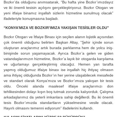
Bozkır’da olduğunu anımsatarak, “Bu hafta yine Bozkır’ımızdayız
ve iki önemli tesisin açılışını gerçekleştiriyoruz. Bozkır Otogarı ve
yeni itfaiye binamız inşallah sizlerin hizmetine sunulmuş olacak”
ifadeleriyle konuşmasına başladı.
“KONYA’MIZA VE BOZKIR’IMIZA YAKIŞAN TESİSLER OLDU”
Bozkır Otogarı ve İtfaiye Binası için seçilen alanın lojistik açısından
çok önemli olduğunu belirten Başkan Altay, “Şehir içinde sorun
oluşturan araçlarımız artık burada parklanma hem de yolcu iniş-
binişinde sorun yaşamayacak. Ayrıca Bozkır’a gelen ve giden
vatandaşlarımızın hizmetine, Bozkır’a layık bir otogarda karşılama
ve uğurlamayı gerçekleştirmiş olacağız. Hemen yan tarafta
yapmış olduğumuz itfaiye binası ise inşallah hiç ihtiyaç olmasın
ama ihtiyaç olduğunda Bozkır’ın her yerine ulaşabilecek mesafede
ve standart olarak Konya’mıza ve Bozkır’ımıza yakışan bir tesis
oldu. Önceki alanda maalesef itfaiye araçlarımızı don
tehlikesinden dolayı kışın boş tutmak zorunda kalıyorduk. Çalışma
arkadaşlarımız da yeterli imkanlara sahip değillerdi. Bu iki önemli
tesis Bozkır’ımızda standartların yükselmesine vesile olacak.
Hayırlı olmasını temenni ediyorum” ifadelerini kullandı.