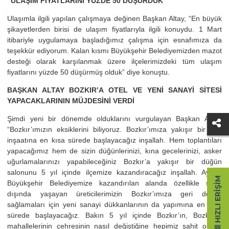
“ULAŞIM FİYATLARINI YÜZDE 50 DÜŞÜRDÜK”
Ulaşımla ilgili yapılan çalışmaya değinen Başkan Altay, “En büyük
şikayetlerden birisi de ulaşım fiyatlarıyla ilgili konuydu. 1 Mart
itibariyle uygulamaya başladığımız çalışma için esnafımıza da
teşekkür ediyorum. Kalan kısmı Büyükşehir Belediyemizden mazot
desteği olarak karşılanmak üzere ilçelerimizdeki tüm ulaşım
fiyatlarını yüzde 50 düşürmüş olduk” diye konuştu.
BAŞKAN ALTAY BOZKIR’A OTEL VE YENİ SANAYİ SİTESİ
YAPACAKLARININ MÜJDESİNİ VERDİ
Şimdi yeni bir dönemde olduklarını vurgulayan Başkan Altay,
“Bozkır’ımızın eksiklerini biliyoruz. Bozkır’ımıza yakışır bir otel
inşaatına en kısa sürede başlayacağız inşallah. Hem toplantıları
yapacağımız hem de sizin düğünlerinizi, kına gecelerinizi, asker
uğurlamalarınızı yapabileceğiniz Bozkır’a yakışır bir düğün
salonunu 5 yıl içinde ilçemize kazandıracağız inşallah. Ayrıca
HIZLI ERIŞIM
Büyükşehir Belediyemize kazandırılan alanda özellikle şehir
dışında yaşayan üreticilerimizin Bozkır’ımıza geri dönüş
sağlamaları için yeni sanayi dükkanlarının da yapımına en kısa
sürede başlayacağız. Bakın 5 yıl içinde Bozkır’ın, Bozkır’ın
mahallelerinin çehresinin nasıl değiştiğine hepimiz şahit olduk.