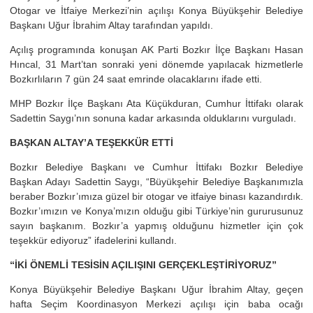
Otogar ve İtfaiye Merkezi’nin açılışı Konya Büyükşehir Belediye
Başkanı Uğur İbrahim Altay tarafından yapıldı.
Açılış programında konuşan AK Parti Bozkır İlçe Başkanı Hasan
Hıncal, 31 Mart’tan sonraki yeni dönemde yapılacak hizmetlerle
Bozkırlıların 7 gün 24 saat emrinde olacaklarını ifade etti.
MHP Bozkır İlçe Başkanı Ata Küçükduran, Cumhur İttifakı olarak
Sadettin Saygı’nın sonuna kadar arkasında olduklarını vurguladı.
BAŞKAN ALTAY’A TEŞEKKÜR ETTİ
Bozkır Belediye Başkanı ve Cumhur İttifakı Bozkır Belediye
Başkan Adayı Sadettin Saygı, “Büyükşehir Belediye Başkanımızla
beraber Bozkır’ımıza güzel bir otogar ve itfaiye binası kazandırdık.
Bozkır’ımızın ve Konya’mızın olduğu gibi Türkiye’nin gururusunuz
sayın başkanım. Bozkır’a yapmış olduğunu hizmetler için çok
teşekkür ediyoruz” ifadelerini kullandı.
“İKİ ÖNEMLİ TESİSİN AÇILIŞINI GERÇEKLEŞTİRİYORUZ”
Konya Büyükşehir Belediye Başkanı Uğur İbrahim Altay, geçen
hafta Seçim Koordinasyon Merkezi açılışı için baba ocağı