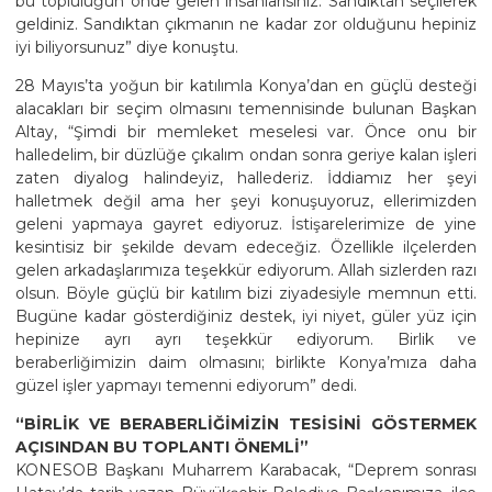
bu topluluğun önde gelen insanlarısınız. Sandıktan seçilerek
geldiniz. Sandıktan çıkmanın ne kadar zor olduğunu hepiniz
iyi biliyorsunuz” diye konuştu.
28 Mayıs’ta yoğun bir katılımla Konya’dan en güçlü desteği
alacakları bir seçim olmasını temennisinde bulunan Başkan
Altay, “Şimdi bir memleket meselesi var. Önce onu bir
halledelim, bir düzlüğe çıkalım ondan sonra geriye kalan işleri
zaten diyalog halindeyiz, hallederiz. İddiamız her şeyi
halletmek değil ama her şeyi konuşuyoruz, ellerimizden
geleni yapmaya gayret ediyoruz. İstişarelerimize de yine
kesintisiz bir şekilde devam edeceğiz. Özellikle ilçelerden
gelen arkadaşlarımıza teşekkür ediyorum. Allah sizlerden razı
olsun. Böyle güçlü bir katılım bizi ziyadesiyle memnun etti.
Bugüne kadar gösterdiğiniz destek, iyi niyet, güler yüz için
hepinize ayrı ayrı teşekkür ediyorum. Birlik ve
beraberliğimizin daim olmasını; birlikte Konya’mıza daha
güzel işler yapmayı temenni ediyorum” dedi.
“BİRLİK VE BERABERLİĞİMİZİN TESİSİNİ GÖSTERMEK
AÇISINDAN BU TOPLANTI ÖNEMLİ”
KONESOB Başkanı Muharrem Karabacak, “Deprem sonrası