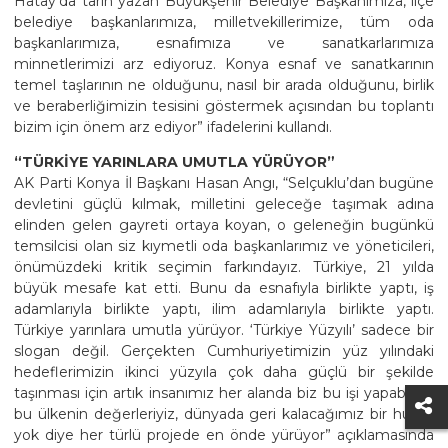
Hatay’da tarih yazan Büyükşehir Belediye Başkanımıza, ilçe
belediye başkanlarımıza, milletvekillerimize, tüm oda
başkanlarımıza, esnafımıza ve sanatkarlarımıza
minnetlerimizi arz ediyoruz. Konya esnaf ve sanatkarının
temel taşlarının ne olduğunu, nasıl bir arada olduğunu, birlik
ve beraberliğimizin tesisini göstermek açısından bu toplantı
bizim için önem arz ediyor” ifadelerini kullandı.
“TÜRKİYE YARINLARA UMUTLA YÜRÜYOR”
AK Parti Konya İl Başkanı Hasan Angı, “Selçuklu’dan bugüne
devletini güçlü kılmak, milletini geleceğe taşımak adına
elinden gelen gayreti ortaya koyan, o geleneğin bugünkü
temsilcisi olan siz kıymetli oda başkanlarımız ve yöneticileri,
önümüzdeki kritik seçimin farkındayız. Türkiye, 21 yılda
büyük mesafe kat etti. Bunu da esnafıyla birlikte yaptı, iş
adamlarıyla birlikte yaptı, ilim adamlarıyla birlikte yaptı.
Türkiye yarınlara umutla yürüyor. ‘Türkiye Yüzyılı’ sadece bir
slogan değil. Gerçekten Cumhuriyetimizin yüz yılındaki
hedeflerimizin ikinci yüzyıla çok daha güçlü bir şekilde
taşınması için artık insanımız her alanda biz bu işi yapabiliriz,
bu ülkenin değerleriyiz, dünyada geri kalacağımız bir husus
yok diye her türlü projede en önde yürüyor” açıklamasında