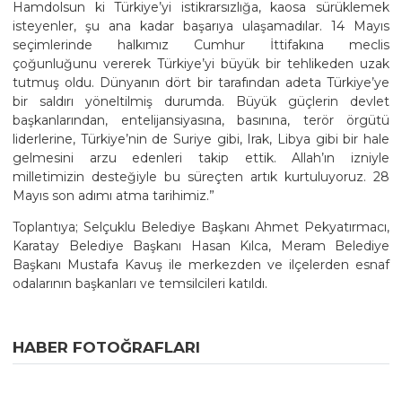
Hamdolsun ki Türkiye’yi istikrarsızlığa, kaosa sürüklemek
isteyenler, şu ana kadar başarıya ulaşamadılar. 14 Mayıs
seçimlerinde halkımız Cumhur İttifakına meclis
çoğunluğunu vererek Türkiye’yi büyük bir tehlikeden uzak
tutmuş oldu. Dünyanın dört bir tarafından adeta Türkiye’ye
bir saldırı yöneltilmiş durumda. Büyük güçlerin devlet
başkanlarından, entelijansiyasına, basınına, terör örgütü
liderlerine, Türkiye’nin de Suriye gibi, Irak, Libya gibi bir hale
gelmesini arzu edenleri takip ettik. Allah’ın izniyle
milletimizin desteğiyle bu süreçten artık kurtuluyoruz. 28
Mayıs son adımı atma tarihimiz.”
Toplantıya; Selçuklu Belediye Başkanı Ahmet Pekyatırmacı,
Karatay Belediye Başkanı Hasan Kılca, Meram Belediye
Başkanı Mustafa Kavuş ile merkezden ve ilçelerden esnaf
odalarının başkanları ve temsilcileri katıldı.
HABER FOTOĞRAFLARI