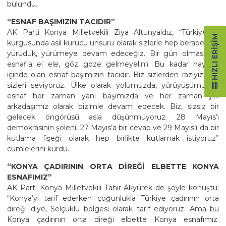
bulundu.
“ESNAF BAŞIMIZIN TACIDIR”
AK Parti Konya Milletvekili Ziya Altunyaldız, “Türkiye’nin
HIZLI ERIŞIM
kurgusunda asıl kurucu unsuru olarak sizlerle hep beraber yol
yürüdük, yürümeye devam edeceğiz. Bir gün olmasın ki
esnafla el ele, göz göze gelmeyelim. Bu kadar hayatın
içinde olan esnaf başımızın tacıdır. Biz sizlerden razıyız. Biz
sizleri seviyoruz. Ülke olarak yolumuzda, yürüyüşümüzde
esnaf her zaman yanı başımızda ve her zaman yol
arkadaşımız olarak bizimle devam edecek. Biz, sizsiz bir
gelecek öngörüsü asla düşünmüyoruz. 28 Mayıs’ı
demokrasinin şöleni, 27 Mayıs’a bir cevap ve 29 Mayıs’ı da bir
kutlama fişeği olarak hep birlikte kutlamak istiyoruz”
cümlelerini kurdu.
“KONYA ÇADIRININ ORTA DİREĞİ ELBETTE KONYA
ESNAFIMIZ”
AK Parti Konya Milletvekili Tahir Akyürek de şöyle konuştu:
“Konya’yı tarif ederken çoğunlukla Türkiye çadırının orta
direği diye, Selçuklu bölgesi olarak tarif ediyoruz. Ama bu
Konya çadırının orta direği elbette Konya esnafımız.