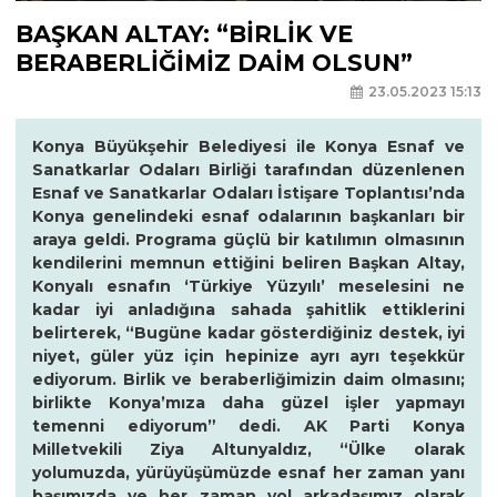
BAŞKAN ALTAY: “BİRLİK VE
BERABERLİĞİMİZ DAİM OLSUN”
23.05.2023 15:13
Konya Büyükşehir Belediyesi ile Konya Esnaf ve
Sanatkarlar Odaları Birliği tarafından düzenlenen
Esnaf ve Sanatkarlar Odaları İstişare Toplantısı’nda
Konya genelindeki esnaf odalarının başkanları bir
araya geldi. Programa güçlü bir katılımın olmasının
kendilerini memnun ettiğini beliren Başkan Altay,
Konyalı esnafın ‘Türkiye Yüzyılı’ meselesini ne
kadar iyi anladığına sahada şahitlik ettiklerini
belirterek, “Bugüne kadar gösterdiğiniz destek, iyi
niyet, güler yüz için hepinize ayrı ayrı teşekkür
ediyorum. Birlik ve beraberliğimizin daim olmasını;
birlikte Konya’mıza daha güzel işler yapmayı
temenni ediyorum” dedi. AK Parti Konya
Milletvekili Ziya Altunyaldız, “Ülke olarak
yolumuzda, yürüyüşümüzde esnaf her zaman yanı
başımızda ve her zaman yol arkadaşımız olarak