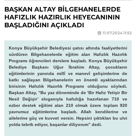
BAŞKAN ALTAY BİLGEHANELERDE
HAFIZLIK HAZIRLIK HEYECANININ
BAŞLADIĞINI AÇIKLADI
11.07.2024 11:52
Konya Büyükşehir Belediyesi çatısı altında faaliyetlerini
sürdüren Bilgehanelerde eğitim alan Hafızlık Hazırlık
Programı öğrencileri derslere başladı. Konya Büyükşehir
Belediye Başkanı Uğur İbrahim Altay, çocukların
eğitimlerinin yanında millî ve manevî gelişimlerine de
katkı sağlayan Bilgehanelerin en önemli ayaklarından
birisinin Hafızlık Hazırlık Programı olduğunu söyledi.
Başkan Altay, “Bu yaz döneminde de ‘Bir Hafız Yetişir Bir
Nesil Değişir’ sloganıyla hafızlığa hazırlanan 710 ve
ezber destek eğitimi alan 210 olmak üzere toplam 920
yavrumuz eğitimlerine başladı. Allah kendilerine ve
ailelerine güç ve kuvvet versin. Hepsini çıktıkları bu ulvi
yolda tebrik ediyor, başarılar diliyorum” dedi.