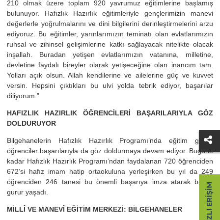
210 olmak üzere toplam 920 yavrumuz eğitimlerine başlamış
bulunuyor. Hafızlık Hazırlık eğitimleriyle gençlerimizin manevi
değerlerle yoğrulmalarını ve dini bilgilerini derinleştirmelerini arzu
ediyoruz. Bu eğitimler, yarınlarımızın teminatı olan evlatlarımızın
ruhsal ve zihinsel gelişimlerine katkı sağlayacak nitelikte olacak
inşallah. Buradan yetişen evlatlarımızın vatanına, milletine,
devletine faydalı bireyler olarak yetişeceğine olan inancım tam.
Yolları açık olsun. Allah kendilerine ve ailelerine güç ve kuvvet
versin. Hepsini çıktıkları bu ulvi yolda tebrik ediyor, başarılar
diliyorum.”
HAFIZLIK HAZIRLIK ÖĞRENCİLERİ BAŞARILARIYLA GÖZ
DOLDURUYOR
Bilgehanelerin Hafızlık Hazırlık Programı’nda eğitim gören
öğrenciler başarılarıyla da göz doldurmaya devam ediyor. Bugüne
kadar Hafızlık Hazırlık Programı’ndan faydalanan 720 öğrenciden
672’si hafız imam hatip ortaokuluna yerleşirken bu yıl da 249
öğrenciden 246 tanesi bu önemli başarıya imza atarak büyük
HIZLI ERIŞIM
gurur yaşadı.
MİLLÎ VE MANEVÎ EĞİTİM MERKEZİ: BİLGEHANELER