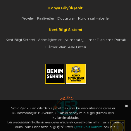
Konya Büyükşehir
Projeler
Faaliyetler
Duyurular
Kurumsal Haberler
Kent Bilgi Sistemi
Kent Bilgi Sistemi
Adres İşlemleri (Numarataj)
İmar Planlama Portalı
E-İmar Planı Askı Listesi
Sizi diğer kullanıcılardan ayırt etmek için bu web sitesinde çerezler
kullanmaktayız. Bu veriler, kullanıcı deneyiminizi geliştirmek için
kullanılmaktadır.
Bu web sitesini kullanmaya devam ederek çerez kullanımımıza izin vermiş
Copyright 2026, www.konya.bel.tr - Tüm Hakları Saklıdır - Bilgi İşlem Dairesi
Başkanlığı
olursunuz. Daha fazla bilgi için lütfen
Çerez Politikamıza
bakınız.