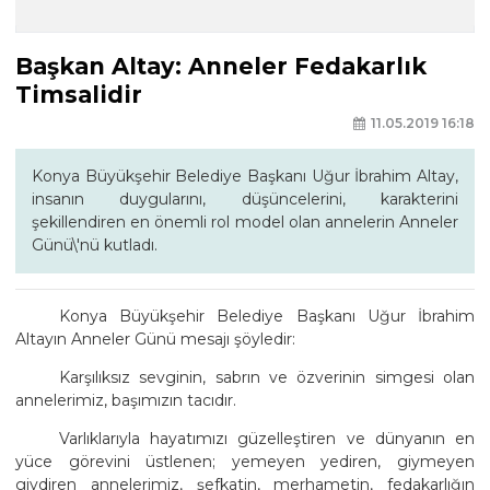
Başkan Altay: Anneler Fedakarlık
Timsalidir
11.05.2019 16:18
Konya Büyükşehir Belediye Başkanı Uğur İbrahim Altay,
insanın duygularını, düşüncelerini, karakterini
şekillendiren en önemli rol model olan annelerin Anneler
Günü\'nü kutladı.
Konya Büyükşehir Belediye Başkanı Uğur İbrahim
Altayın Anneler Günü mesajı şöyledir:
Karşılıksız sevginin, sabrın ve özverinin simgesi olan
annelerimiz, başımızın tacıdır.
Varlıklarıyla hayatımızı güzelleştiren ve dünyanın en
yüce görevini üstlenen; yemeyen yediren, giymeyen
giydiren annelerimiz, şefkatin, merhametin, fedakarlığın