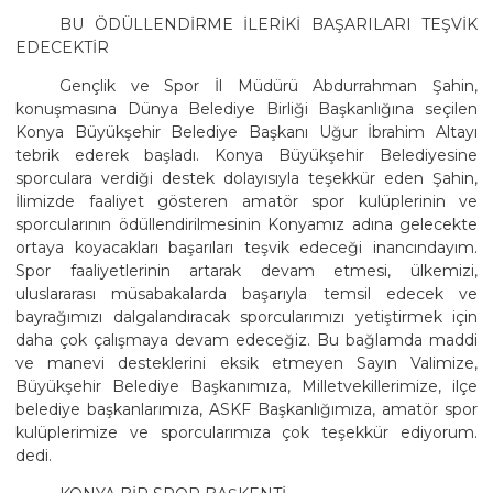
BU ÖDÜLLENDİRME İLERİKİ BAŞARILARI TEŞVİK
EDECEKTİR
Gençlik ve Spor İl Müdürü Abdurrahman Şahin,
konuşmasına Dünya Belediye Birliği Başkanlığına seçilen
Konya Büyükşehir Belediye Başkanı Uğur İbrahim Altayı
tebrik ederek başladı. Konya Büyükşehir Belediyesine
sporculara verdiği destek dolayısıyla teşekkür eden Şahin,
İlimizde faaliyet gösteren amatör spor kulüplerinin ve
sporcularının ödüllendirilmesinin Konyamız adına gelecekte
ortaya koyacakları başarıları teşvik edeceği inancındayım.
Spor faaliyetlerinin artarak devam etmesi, ülkemizi,
uluslararası müsabakalarda başarıyla temsil edecek ve
bayrağımızı dalgalandıracak sporcularımızı yetiştirmek için
daha çok çalışmaya devam edeceğiz. Bu bağlamda maddi
ve manevi desteklerini eksik etmeyen Sayın Valimize,
Büyükşehir Belediye Başkanımıza, Milletvekillerimize, ilçe
belediye başkanlarımıza, ASKF Başkanlığımıza, amatör spor
kulüplerimize ve sporcularımıza çok teşekkür ediyorum.
dedi.