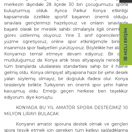
merkezin dışındaki 28 ilçede 30 bin çocuğumuzu sporla
buluşturmuş olduk. Ayrıca Parkur Konya etkinliği
kapsamında özellikle sportif başarının önemli olduğu
sınavlara gençlerimizi hazırlıyoruz ve onların sınavlarda
başarılı olarak bir meslek sahibi olmalarıyla ilgili önemli bir
HIZLI ERIŞIM
görev üstlenmiş oluyoruz. Yine 3. sınıf öğrencilerimize
yüzme öğretiyoruz, online spor etkinliğimizle binlerce
insanımıza spor faaliyetleri yürütüyoruz. Böylelikle her alanda
Konyamızı temsil etmeye devam ediyoruz. Bir diğer
mutluluğumuz da Konya artık tesis altyapısıyla neredeyse
tüm branşlarda uluslararası standartlara sahip bir il haline
gelmiş oldu. Konya olimpiyat altyapısına hazır bir şehir desek
yalan söylemiş olmayız, bir doğruluk ifadesi olur. Konya
tesisleriyle birlikte Türkiyenin en önemli spor şehri haline
kavuşmuş oldu. Emeği geçen herkese ben teşekkür
ediyorum. diye konuştu.
KONYADA BU YIL AMATÖR SPORA DESTEĞİMİZ 10
MİLYON LİRAYI BULACAK
Konyanın amatör sporuna destek olmak ve gençleri
spora teşvik etmek için gereken tüm katkıyı sağladıklarına