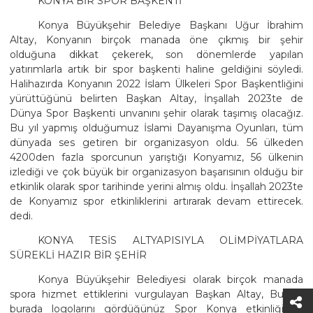
KONYA BİR SPOR BAŞKENTİ
Konya Büyükşehir Belediye Başkanı Uğur İbrahim
Altay, Konyanın birçok manada öne çıkmış bir şehir
olduğuna dikkat çekerek, son dönemlerde yapılan
yatırımlarla artık bir spor başkenti haline geldiğini söyledi.
Halihazırda Konyanın 2022 İslam Ülkeleri Spor Başkentliğini
yürüttüğünü belirten Başkan Altay, İnşallah 2023te de
Dünya Spor Başkenti unvanını şehir olarak taşımış olacağız.
Bu yıl yapmış olduğumuz İslami Dayanışma Oyunları, tüm
dünyada ses getiren bir organizasyon oldu. 56 ülkeden
4200den fazla sporcunun yarıştığı Konyamız, 56 ülkenin
izlediği ve çok büyük bir organizasyon başarısının olduğu bir
etkinlik olarak spor tarihinde yerini almış oldu. İnşallah 2023te
de Konyamız spor etkinliklerini artırarak devam ettirecek.
dedi.
KONYA TESİS ALTYAPISIYLA OLİMPİYATLARA
SÜREKLİ HAZIR BİR ŞEHİR
Konya Büyükşehir Belediyesi olarak birçok manada
spora hizmet ettiklerini vurgulayan Başkan Altay, Bugün
burada logolarını gördüğünüz Spor Konya etkinliği ile