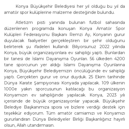
Konya Büyükşehir Belediyesi her yıl olduğu bu yıl da
amatör spor kulüplerine malzeme desteğinde bulundu.
Atletizm pisti yanında bulunan futbol sahasında
düzenlenen programda konuşan Konya Amatör Spor
Kulüpleri Federasyonu Başkanı Remzi Ay, Konyanın gurur
duyulacak faaliyetler gerçekleştiren bir şehir olduğunu
belirterek şu ifadeleri kullandı: Biliyorsunuz 2022 yılında
Konya, büyük organizasyonlara ev sahipliği yaptı. Bunlardan
bir tanesi de İslami Dayanışma Oyunları. 56 ülkeden 4200
tane sporcunun yer aldığı İslami Dayanışma Oyunlarına
Konya, Büyükşehir Belediyemizin öncülüğünde ev sahipliği
yaptı. Gerçekten gurur ve onur duyduk. 25 Ekim tarihinde
Dünya Karate Şampiyonası Konyada yapılacak. 109 ülkenin
1000e yakın sporcusunun katılacağı bu organizasyon
Konyamızın ev sahipliğinde yapılacak. Konya, 2023 yılı
içerisinde de büyük organizasyonlar yapacak. Büyükşehir
Belediye Başkanımıza spora ve bizlere verdiği destek için
teşekkür ediyorum. Tüm amatör camiamızı ve Konyamızı
gururlandıran Dünya Belediyeler Birliği Başkanlığınız hayırlı
olsun, Allah utandırmasın.