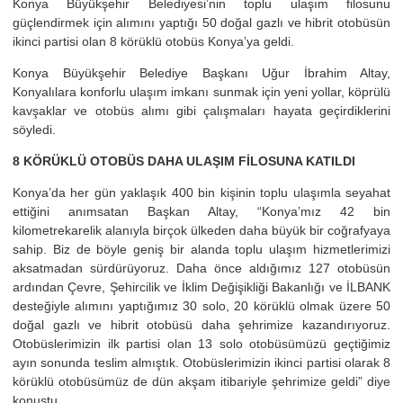
Konya Büyükşehir Belediyesi’nin toplu ulaşım filosunu
güçlendirmek için alımını yaptığı 50 doğal gazlı ve hibrit otobüsün
ikinci partisi olan 8 körüklü otobüs Konya’ya geldi.
Konya Büyükşehir Belediye Başkanı Uğur İbrahim Altay,
Konyalılara konforlu ulaşım imkanı sunmak için yeni yollar, köprülü
kavşaklar ve otobüs alımı gibi çalışmaları hayata geçirdiklerini
söyledi.
8 KÖRÜKLÜ OTOBÜS DAHA ULAŞIM FİLOSUNA KATILDI
Konya’da her gün yaklaşık 400 bin kişinin toplu ulaşımla seyahat
ettiğini anımsatan Başkan Altay, “Konya’mız 42 bin
kilometrekarelik alanıyla birçok ülkeden daha büyük bir coğrafyaya
sahip. Biz de böyle geniş bir alanda toplu ulaşım hizmetlerimizi
aksatmadan sürdürüyoruz. Daha önce aldığımız 127 otobüsün
ardından Çevre, Şehircilik ve İklim Değişikliği Bakanlığı ve İLBANK
desteğiyle alımını yaptığımız 30 solo, 20 körüklü olmak üzere 50
doğal gazlı ve hibrit otobüsü daha şehrimize kazandırıyoruz.
Otobüslerimizin ilk partisi olan 13 solo otobüsümüzü geçtiğimiz
ayın sonunda teslim almıştık. Otobüslerimizin ikinci partisi olarak 8
körüklü otobüsümüz de dün akşam itibariyle şehrimize geldi” diye
konuştu.