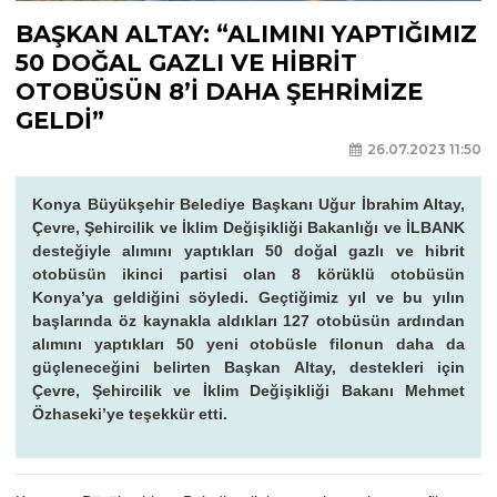
BAŞKAN ALTAY: “ALIMINI YAPTIĞIMIZ
50 DOĞAL GAZLI VE HİBRİT
OTOBÜSÜN 8’İ DAHA ŞEHRİMİZE
GELDİ”
26.07.2023 11:50
Konya Büyükşehir Belediye Başkanı Uğur İbrahim Altay,
Çevre, Şehircilik ve İklim Değişikliği Bakanlığı ve İLBANK
desteğiyle alımını yaptıkları 50 doğal gazlı ve hibrit
otobüsün ikinci partisi olan 8 körüklü otobüsün
Konya’ya geldiğini söyledi. Geçtiğimiz yıl ve bu yılın
başlarında öz kaynakla aldıkları 127 otobüsün ardından
alımını yaptıkları 50 yeni otobüsle filonun daha da
güçleneceğini belirten Başkan Altay, destekleri için
Çevre, Şehircilik ve İklim Değişikliği Bakanı Mehmet
Özhaseki’ye teşekkür etti.