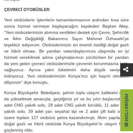
ÇEVRECİ OTOBÜSLER
Yeni otobüslerin işlemlerin tamamlanmasının ardından kısa süre
sonra hizmet vermeye başlayacağını kaydeden Başkan Altay,
“Yeni otobüslerimizin alımına verdikleri destek için Çevre, Şehircilik
ve İklim Değişikliği Bakanımız Sayın Mehmet Özhaseki’ye
teşekkür ediyorum. Otobüslerimizin en önemli özelliği doğal gazlı
ve hibrit olması. Bir yandan vatandaşlarımıza ulaşımda en iyi
hizmeti verebilmek adına çalışmalarımızı yürütürken bir yandan
da yeni gelen çevreci otobüslerimizle çevrenin korunmasına katkı
sağlıyoruz. Ayrıca yakıt tüketimini daha düşük seviyelere
indiriyoruz. Yeni otobüslerimizin Konya’mız için hayırlı olmasını
diliyorum” diye konuştu.
Konya Büyükşehir Belediyesi, şehrin toplu ulaşım kalitesini daha
HIZLI ERIŞIM
da yükseltmek amacıyla, geçtiğimiz yıl ve bu yılın başlarında 47
adet CNG yakıtlı solo, 28 adet CNG yakıtlı körüklü, 11 adet dizel
yakıtlı solo, 39 adet yarı seyahat tipi ve 2 adet çift katlı olmak
üzere toplam 127 otobüsü şehre kazandırmıştı. Alımı yapılan 50
doğal gazlı ve hibrit otobüsle Konya Büyükşehir’in ulaşım filosu
güçlenmiş oldu.