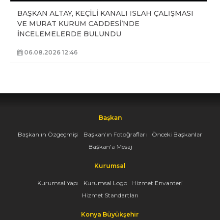
BAŞKAN ALTAY, KEÇİLİ KANALI ISLAH ÇALIŞMASI
VE MURAT KURUM CADDESİ’NDE
İNCELEMELERDE BULUNDU
06.08.2026 12:46
Başkan
Başkan'ın Özgeçmişi
Başkan'ın Fotoğrafları
Önceki Başkanlar
Başkan'a Mesaj
Kurumsal
Kurumsal Yapı
Kurumsal Logo
Hizmet Envanteri
Hizmet Standartları
Konya Büyükşehir