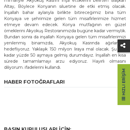
mimariyle Akyokuş Kasrını inşa ettiklerini belirten Başkan
Altay, Böylece Konyanın siluetine de etki etmiş olacak.
İnşallah bahar aylarıyla birlikte bitireceğimiz bina tüm
Konyaya ve şehrimize gelen tüm misafirlerimize hizmet
etmeye devam edecek. Konya mutfağının en güzel
örneklerini Akyokuş Restoranımızda bugüne kadar vermiştik.
Bundan sonra da inşallah Konyaya gelen tüm misafirlerimizi
yenilenmiş binamızda, Akyokuş Kasrında ağırlamayı
hedefliyoruz. Yaklaşık 150 milyon liraya mal olacak. Şu ana
kadar yüzde 50 aşmaya gelmiş durumdayız. İnşallah en kısa
sürede tamamlamayı arzu ediyoruz. Hayırlı olmasını
diliyorum. ifadelerini kullandı.
HIZLI ERIŞIM
HABER FOTOĞRAFLARI
BASIN KURULUŞLARI IÇIN;