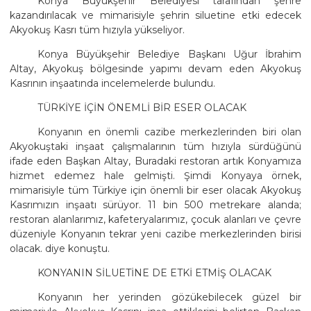
Konya Büyükşehir Belediyesi tarafından şehre
kazandırılacak ve mimarisiyle şehrin siluetine etki edecek
Akyokuş Kasrı tüm hızıyla yükseliyor.
Konya Büyükşehir Belediye Başkanı Uğur İbrahim
Altay, Akyokuş bölgesinde yapımı devam eden Akyokuş
Kasrının inşaatında incelemelerde bulundu.
TÜRKİYE İÇİN ÖNEMLİ BİR ESER OLACAK
Konyanın en önemli cazibe merkezlerinden biri olan
Akyokuştaki inşaat çalışmalarının tüm hızıyla sürdüğünü
ifade eden Başkan Altay, Buradaki restoran artık Konyamıza
hizmet edemez hale gelmişti. Şimdi Konyaya örnek,
mimarisiyle tüm Türkiye için önemli bir eser olacak Akyokuş
Kasrımızın inşaatı sürüyor. 11 bin 500 metrekare alanda;
restoran alanlarımız, kafeteryalarımız, çocuk alanları ve çevre
düzeniyle Konyanın tekrar yeni cazibe merkezlerinden birisi
olacak. diye konuştu.
KONYANIN SİLUETİNE DE ETKİ ETMİŞ OLACAK
Konyanın her yerinden gözükebilecek güzel bir