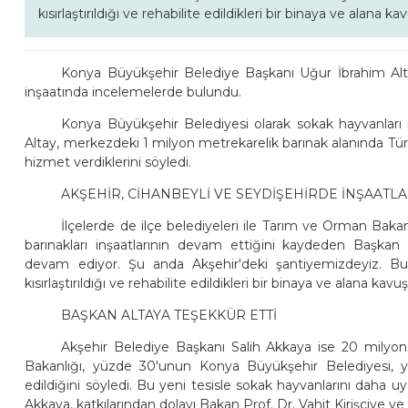
kısırlaştırıldığı ve rehabilite edildikleri bir binaya ve alana k
Konya Büyükşehir Belediye Başkanı Uğur İbrahim Alta
inşaatında incelemelerde bulundu.
Konya Büyükşehir Belediyesi olarak sokak hayvanları il
Altay, merkezdeki 1 milyon metrekarelik barınak alanında Tü
hizmet verdiklerini söyledi.
AKŞEHİR, CİHANBEYLİ VE SEYDİŞEHİRDE İNŞAATL
İlçelerde de ilçe belediyeleri ile Tarım ve Orman Baka
barınakları inşaatlarının devam ettiğini kaydeden Başkan A
devam ediyor. Şu anda Akşehir'deki şantiyemizdeyiz. B
kısırlaştırıldığı ve rehabilite edildikleri bir binaya ve alana kavu
BAŞKAN ALTAYA TEŞEKKÜR ETTİ
Akşehir Belediye Başkanı Salih Akkaya ise 20 milyon
Bakanlığı, yüzde 30'unun Konya Büyükşehir Belediyesi, y
edildiğini söyledi. Bu yeni tesisle sokak hayvanlarını daha 
Akkaya, katkılarından dolayı Bakan Prof. Dr. Vahit Kirişciye ve