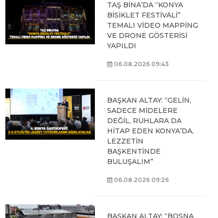
TAŞ BİNA’DA “KONYA
BİSİKLET FESTİVALİ”
TEMALI VİDEO MAPPİNG
VE DRONE GÖSTERİSİ
YAPILDI
06.08.2026 09:43
BAŞKAN ALTAY: “GELİN,
SADECE MİDELERE
DEĞİL, RUHLARA DA
HİTAP EDEN KONYA’DA,
LEZZETİN
BAŞKENTİNDE
BULUŞALIM”
06.08.2026 09:26
BAŞKAN ALTAY: “BOSNA