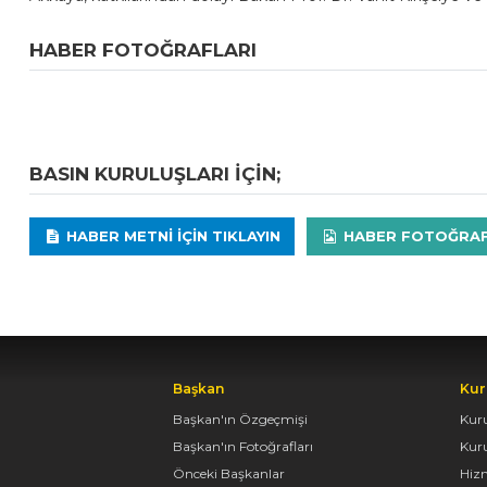
HABER FOTOĞRAFLARI
BASIN KURULUŞLARI IÇIN;
HABER METNI IÇIN TIKLAYIN
HABER FOTOĞRAFLA
Başkan
Kur
Başkan'ın Özgeçmişi
Kur
Başkan'ın Fotoğrafları
Kur
Önceki Başkanlar
Hiz