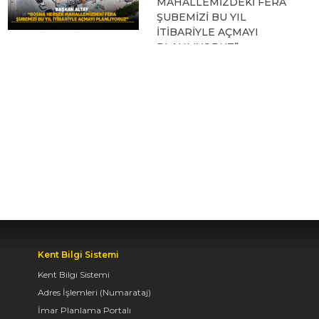
MAHALLEMİZDEKİ FERA
ŞUBEMİZİ BU YIL
İTİBARİYLE AÇMAYI
PLANLIYORUZ”
09.08.2026 12:17
KONYA BİSİKLET
FESTİVALİ’NİN AÇILIŞI
COŞKUYLA
GERÇEKLEŞTİ
08.08.2026 12:50
AVRUPA BİSİKLET
Kent Bilgi Sistemi
BAŞKENTİ KONYA'DA
Kent Bilgi Sistemi
BİSİKLET FESTİVALİ
Adres İşlemleri (Numarataj)
HEYECANI BAŞLADI
İmar Planlama Portalı