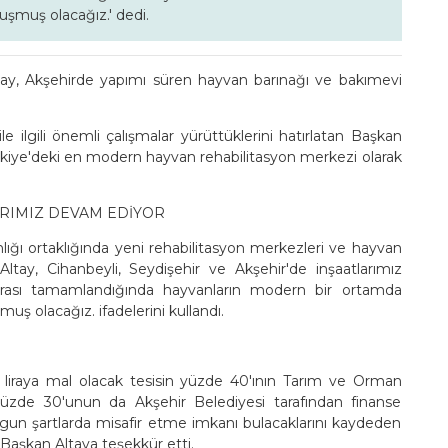
avuşmuş olacağız.' dedi.
y, Akşehirde yapımı süren hayvan barınağı ve bakımevi
e ilgili önemli çalışmalar yürüttüklerini hatırlatan Başkan
rkiye'deki en modern hayvan rehabilitasyon merkezi olarak
ARIMIZ DEVAM EDİYOR
nlığı ortaklığında yeni rehabilitasyon merkezleri ve hayvan
ltay, Cihanbeyli, Seydişehir ve Akşehir'de inşaatlarımız
urası tamamlandığında hayvanların modern bir ortamda
şmuş olacağız. ifadelerini kullandı.
 liraya mal olacak tesisin yüzde 40'ının Tarım ve Orman
üzde 30'unun da Akşehir Belediyesi tarafından finanse
uygun şartlarda misafir etme imkanı bulacaklarını kaydeden
 Başkan Altaya teşekkür etti.