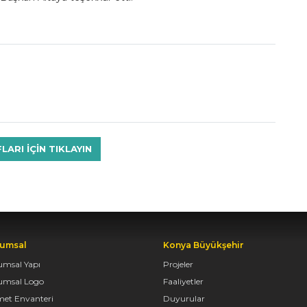
RI IÇIN TIKLAYIN
umsal
Konya Büyükşehir
umsal Yapı
Projeler
umsal Logo
Faaliyetler
met Envanteri
Duyurular