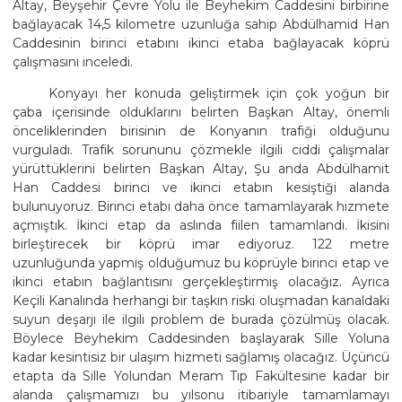
Altay, Beyşehir Çevre Yolu ile Beyhekim Caddesini birbirine
bağlayacak 14,5 kilometre uzunluğa sahip Abdülhamid Han
Caddesinin birinci etabını ikinci etaba bağlayacak köprü
çalışmasını inceledi.
Konyayı her konuda geliştirmek için çok yoğun bir
çaba içerisinde olduklarını belirten Başkan Altay, önemli
önceliklerinden birisinin de Konyanın trafiği olduğunu
vurguladı. Trafik sorununu çözmekle ilgili ciddi çalışmalar
yürüttüklerini belirten Başkan Altay, Şu anda Abdülhamit
Han Caddesi birinci ve ikinci etabın kesiştiği alanda
bulunuyoruz. Birinci etabı daha önce tamamlayarak hizmete
açmıştık. İkinci etap da aslında fiilen tamamlandı. İkisini
birleştirecek bir köprü imar ediyoruz. 122 metre
uzunluğunda yapmış olduğumuz bu köprüyle birinci etap ve
ikinci etabın bağlantısını gerçekleştirmiş olacağız. Ayrıca
Keçili Kanalında herhangi bir taşkın riski oluşmadan kanaldaki
suyun deşarjı ile ilgili problem de burada çözülmüş olacak.
Böylece Beyhekim Caddesinden başlayarak Sille Yoluna
kadar kesintisiz bir ulaşım hizmeti sağlamış olacağız. Üçüncü
etapta da Sille Yolundan Meram Tıp Fakültesine kadar bir
alanda çalışmamızı bu yılsonu itibariyle tamamlamayı