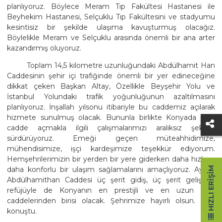
planlıyoruz. Böylece Meram Tıp Fakültesi Hastanesi ile
Beyhekim Hastanesi, Selçuklu Tıp Fakültesini ve stadyumu
kesintisiz bir şekilde ulaşıma kavuşturmuş olacağız.
Böylelikle Meram ve Selçuklu arasında önemli bir ana arter
kazandırmış oluyoruz.
Toplam 14,5 kilometre uzunluğundaki Abdülhamit Han
Caddesinin şehir içi trafiğinde önemli bir yer edineceğine
dikkat çeken Başkan Altay, Özellikle Beyşehir Yolu ve
İstanbul Yolundaki trafik yoğunluğunun azaltılmasını
planlıyoruz. İnşallah yılsonu itibariyle bu caddemiz açılarak
hizmete sunulmuş olacak. Bununla birlikte Konyada yeni
cadde açmakla ilgili çalışmalarımızı aralıksız şekilde
sürdürüyoruz. Emeği geçen müteahhidimize,
mühendisimize, işçi kardeşimize teşekkür ediyorum.
Hemşehrilerimizin bir yerden bir yere giderken daha hızlı ve
daha konforlu bir ulaşım sağlamalarını amaçlıyoruz. Ayrıca
HIZLI ERIŞIM
Abdülhamithan Caddesi üç şerit gidiş, üç şerit geliş ve
refüjüyle de Konyanın en prestijli ve en uzun yeni
caddelerinden birisi olacak. Şehrimize hayırlı olsun. diye
konuştu.