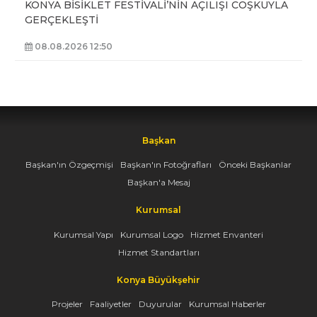
KONYA BİSİKLET FESTİVALİ’NİN AÇILIŞI COŞKUYLA
GERÇEKLEŞTİ
08.08.2026 12:50
Başkan
Başkan'ın Özgeçmişi
Başkan'ın Fotoğrafları
Önceki Başkanlar
Başkan'a Mesaj
Kurumsal
Kurumsal Yapı
Kurumsal Logo
Hizmet Envanteri
Hizmet Standartları
Konya Büyükşehir
Projeler
Faaliyetler
Duyurular
Kurumsal Haberler