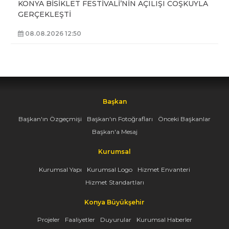
KONYA BİSİKLET FESTİVALİ’NİN AÇILIŞI COŞKUYLA
GERÇEKLEŞTİ
08.08.2026 12:50
Başkan
Başkan'ın Özgeçmişi
Başkan'ın Fotoğrafları
Önceki Başkanlar
Başkan'a Mesaj
Kurumsal
Kurumsal Yapı
Kurumsal Logo
Hizmet Envanteri
Hizmet Standartları
Konya Büyükşehir
Projeler
Faaliyetler
Duyurular
Kurumsal Haberler