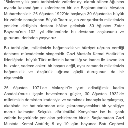
“Binlerce yıllık şanlı tarihimizde zaferler ayı olarak bilinen Ağustos
ayında kazandığımız zaferlerden biri de Başkomutanlık Meydan
Muharebesi’dir. 26 Ağustos 1922’de başlayıp 30 Ağustos’ta büyük
bir zaferle sonuçlanan Büyük Taarruz, en zor şartlarda milletimizin
yeniden dirilişinin destanı hâline gelmiştir. 30 Ağustos Zafer
Bayramı’nın 102. yıl dönümünde bu destanın coşkusunu ve
gururunu derinden yaşıyoruz.
Bu tarihi gün, milletimizin bağımsızlık ve hürriyet uğruna verdiği
destansı mücadelenin simgesidir. Gazi Mustafa Kemal Atatürk’ün
liderliğinde, büyük Türk milletinin kararlılığı ve inancı ile kazanılan
bu zafer, sadece askeri bir başarı değil, aynı zamanda milletimizin
bağımsızlık ve özgürlük uğruna güçlü duruşunun da bir
nişanesidir.
26 Ağustos 1071’de Malazgirt’le yurt edindiğimiz kadim
Anadolu’muzu işgale heveslenen güçler, 30 Ağustos 1922’de
milletimizin demirden iradesiyle ve sarsılmaz imanıyla karşılaşmış,
akabinde ise hatıralarından asla çıkaramayacakları bir yenilgiye
maruz kalmıştır. Selçuklu dârülmülkü Konya’mız ise bu şanlı
zaferin başrolünde yer alan şehirlerden biridir. Başkomutan Gazi
Mustafa Kemal Atatürk; 9 ay 10 gün boyunca Batı Cephesi