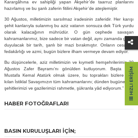
Karargâhına ev sahipliği yapan Akşehir’de taarruz planlarını
hazırlamış ve bu şanlı zaferin fitilini Akşehir’de ateşlemiştir.
30 Ağustos, milletimizin sarsılmaz iradesinin zaferidir. Her karışı
şehit kanlarıyla sulanmış bu aziz vatanın sonsuza dek Türk yurdu
olarak kalacağının mührüdür. O gün cephede savaşan
kahramanlarımız, bize sadece bir vatan değil, aynı zamanda gurur
duyulacak bir tarih, şanlı bir mazi bırakmıştır. Onların cesareti,
fedakârlığı ve azmi, bugün bizlere ilham vermeye devam ediyor.
Bu düşüncelerle, aziz milletimizin ve kıymetli hemşehrilerimin 30
Ağustos Zafer Bayramı’nı gönülden kutluyorum. Başta Gazi
HIZLI ERIŞIM
Mustafa Kemal Atatürk olmak üzere, bu toprakları bizlere yurt
kılan İstiklal Savaşımızın tüm kahramanlarını; dünden bugüne tüm
şehitlerimizi ve gazilerimizi rahmetle, şükranla yâd ediyorum.”
HABER FOTOĞRAFLARI
BASIN KURULUŞLARI IÇIN;