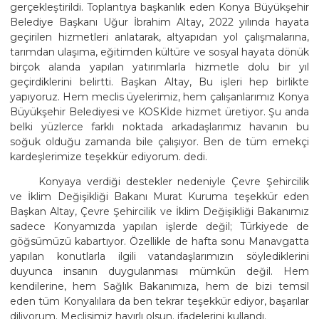
gerçekleştirildi. Toplantıya başkanlık eden Konya Büyükşehir
Belediye Başkanı Uğur İbrahim Altay, 2022 yılında hayata
geçirilen hizmetleri anlatarak, altyapıdan yol çalışmalarına,
tarımdan ulaşıma, eğitimden kültüre ve sosyal hayata dönük
birçok alanda yapılan yatırımlarla hizmetle dolu bir yıl
geçirdiklerini belirtti. Başkan Altay, Bu işleri hep birlikte
yapıyoruz. Hem meclis üyelerimiz, hem çalışanlarımız Konya
Büyükşehir Belediyesi ve KOSKİde hizmet üretiyor. Şu anda
belki yüzlerce farklı noktada arkadaşlarımız havanın bu
soğuk olduğu zamanda bile çalışıyor. Ben de tüm emekçi
kardeşlerimize teşekkür ediyorum. dedi.
Konyaya verdiği destekler nedeniyle Çevre Şehircilik
ve İklim Değişikliği Bakanı Murat Kuruma teşekkür eden
Başkan Altay, Çevre Şehircilik ve İklim Değişikliği Bakanımız
sadece Konyamızda yapılan işlerde değil; Türkiyede de
göğsümüzü kabartıyor. Özellikle de hafta sonu Manavgatta
yapılan konutlarla ilgili vatandaşlarımızın söylediklerini
duyunca insanın duygulanması mümkün değil. Hem
kendilerine, hem Sağlık Bakanımıza, hem de bizi temsil
eden tüm Konyalılara da ben tekrar teşekkür ediyor, başarılar
diliyorum. Meclisimiz hayırlı olsun. ifadelerini kullandı.