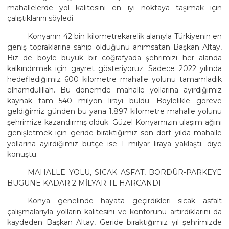
mahallelerde yol kalitesini en iyi noktaya taşımak için
çalıştıklarını söyledi.
Konyanın 42 bin kilometrekarelik alanıyla Türkiyenin en
geniş topraklarına sahip olduğunu anımsatan Başkan Altay,
Biz de böyle büyük bir coğrafyada şehrimizi her alanda
kalkındırmak için gayret gösteriyoruz. Sadece 2022 yılında
hedeflediğimiz 600 kilometre mahalle yolunu tamamladık
elhamdülillah. Bu dönemde mahalle yollarına ayırdığımız
kaynak tam 540 milyon lirayı buldu. Böylelikle göreve
geldiğimiz günden bu yana 1.897 kilometre mahalle yolunu
şehrimize kazandırmış olduk. Güzel Konyamızın ulaşım ağını
genişletmek için geride bıraktığımız son dört yılda mahalle
yollarına ayırdığımız bütçe ise 1 milyar liraya yaklaştı. diye
konuştu.
MAHALLE YOLU, SICAK ASFAT, BORDÜR-PARKEYE
BUGÜNE KADAR 2 MİLYAR TL HARCANDI
Konya genelinde hayata geçirdikleri sıcak asfalt
çalışmalarıyla yolların kalitesini ve konforunu artırdıklarını da
kaydeden Başkan Altay, Geride bıraktığımız yıl şehrimizde