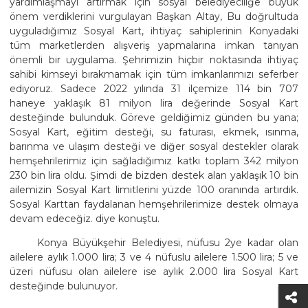
yardımlaşmayı artırmak için sosyal belediyeciliğe büyük
önem verdiklerini vurgulayan Başkan Altay, Bu doğrultuda
uyguladığımız Sosyal Kart, ihtiyaç sahiplerinin Konyadaki
tüm marketlerden alışveriş yapmalarına imkan tanıyan
önemli bir uygulama. Şehrimizin hiçbir noktasında ihtiyaç
sahibi kimseyi bırakmamak için tüm imkanlarımızı seferber
ediyoruz. Sadece 2022 yılında 31 ilçemize 114 bin 707
haneye yaklaşık 81 milyon lira değerinde Sosyal Kart
desteğinde bulunduk. Göreve geldiğimiz günden bu yana;
Sosyal Kart, eğitim desteği, su faturası, ekmek, ısınma,
barınma ve ulaşım desteği ve diğer sosyal destekler olarak
hemşehrilerimiz için sağladığımız katkı toplam 342 milyon
230 bin lira oldu. Şimdi de bizden destek alan yaklaşık 10 bin
ailemizin Sosyal Kart limitlerini yüzde 100 oranında artırdık.
Sosyal Karttan faydalanan hemşehrilerimize destek olmaya
devam edeceğiz. diye konuştu.
Konya Büyükşehir Belediyesi, nüfusu 2ye kadar olan
ailelere aylık 1.000 lira; 3 ve 4 nüfuslu ailelere 1.500 lira; 5 ve
üzeri nüfusu olan ailelere ise aylık 2.000 lira Sosyal Kart
desteğinde bulunuyor.