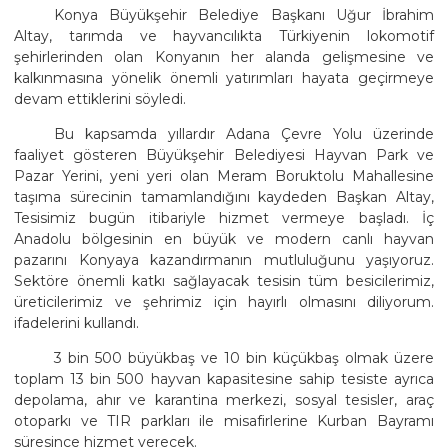
Konya Büyükşehir Belediye Başkanı Uğur İbrahim
Altay, tarımda ve hayvancılıkta Türkiyenin lokomotif
şehirlerinden olan Konyanın her alanda gelişmesine ve
kalkınmasına yönelik önemli yatırımları hayata geçirmeye
devam ettiklerini söyledi.
Bu kapsamda yıllardır Adana Çevre Yolu üzerinde
faaliyet gösteren Büyükşehir Belediyesi Hayvan Park ve
Pazar Yerini, yeni yeri olan Meram Boruktolu Mahallesine
taşıma sürecinin tamamlandığını kaydeden Başkan Altay,
Tesisimiz bugün itibariyle hizmet vermeye başladı. İç
Anadolu bölgesinin en büyük ve modern canlı hayvan
pazarını Konyaya kazandırmanın mutluluğunu yaşıyoruz.
Sektöre önemli katkı sağlayacak tesisin tüm besicilerimiz,
üreticilerimiz ve şehrimiz için hayırlı olmasını diliyorum.
ifadelerini kullandı.
3 bin 500 büyükbaş ve 10 bin küçükbaş olmak üzere
toplam 13 bin 500 hayvan kapasitesine sahip tesiste ayrıca
depolama, ahır ve karantina merkezi, sosyal tesisler, araç
otoparkı ve TIR parkları ile misafirlerine Kurban Bayramı
süresince hizmet verecek.